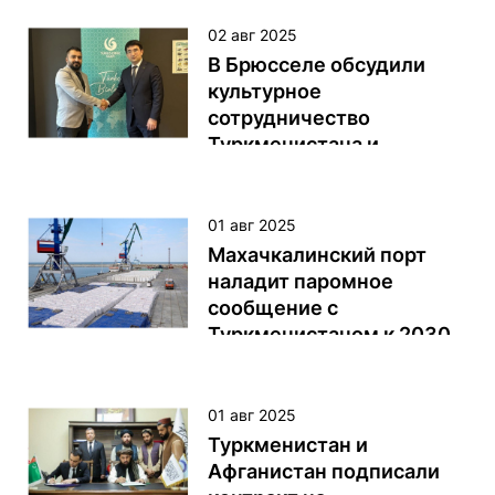
02 авг 2025
В Брюсселе обсудили
культурное
сотрудничество
Туркменистана и
Института Юнус Эмре
Посол Туркменистана в
01 авг 2025
Бельгии Сапар Пальванов
Махачкалинский порт
провёл встречу с
наладит паромное
координатором
сообщение с
брюссельского отделения
Туркменистаном к 2030
Института Юнус Эмре
году
Абдуллахом Демиром.
Стороны обсудили пути
Махачкалинский морской
01 авг 2025
расширения культурных
торговый порт к 2030 году
Туркменистан и
связей и возможности
планирует открыть
Афганистан подписали
реализации совместных
паромное сообщение с