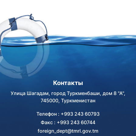
мероприятий по случаю 30-
состоялась рабочая встреча
летия принятия
с директором проектного
Государственной программы
офиса Регионального
«Saglyk», разработанной по
экологического центра
инициативе врача Аркадага,
Центральной Азии (РЭЦЦА) в
а также 4-й годовщины
Туркменистане Мергеном
образования
Кепбановым, сообщает
Благотворительного фонда
РЭЦЦА.
по оказанию помощи
нуждающимся в опеке детям
имени Гурбангулы
Бердымухамедова.
Контакты
Улица Шагадам, город Туркменбаши, дом 8 "А",
745000, Туркменистан
Телефон : +993 243 60793
Факс : +993 243 60744
foreign_dept@tmrl.gov.tm