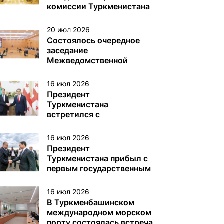
различного назначения в
комиссии Туркменистана
туркменском секторе
по делам ЮНЕСКО
Каспийского моря
20 июл 2026
Состоялось очередное
заседание
Межведомственной
комиссии Туркменистана
по вопросам Каспийского
16 июл 2026
моря
Президент
Туркменистана
встретился с
Президентом Грузии
16 июл 2026
Президент
Туркменистана прибыл с
первым государственным
визитом в Грузию
16 июл 2026
В Туркменбашинском
международном морском
порту состоялась встреча