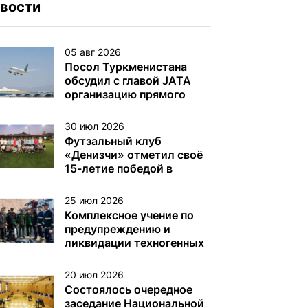
вости
05 авг 2026
Посол Туркменистана
обсудил с главой JATA
организацию прямого
авиасообщения
30 июл 2026
Футзальный клуб
«Денизчи» отметил своё
15-летие победой в
турнире на Кубок
«Денизчи»
25 июл 2026
Комплексное учение по
предупреждению и
ликвидации техногенных
аварий на
нефтегазодобывающих
20 июл 2026
платформах и других
Состоялось очередное
объектах (сооружениях)
заседание Национальной