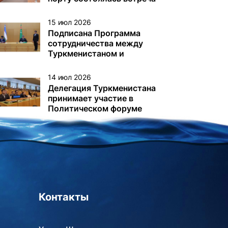
с немецкой делегацией
15 июл 2026
Подписана Программа
сотрудничества между
Туркменистаном и
Узбекистаном
14 июл 2026
Делегация Туркменистана
принимает участие в
Политическом форуме
высокого уровня под
эгидой ЭКОСОС в Нью-
Йорке
Контакты