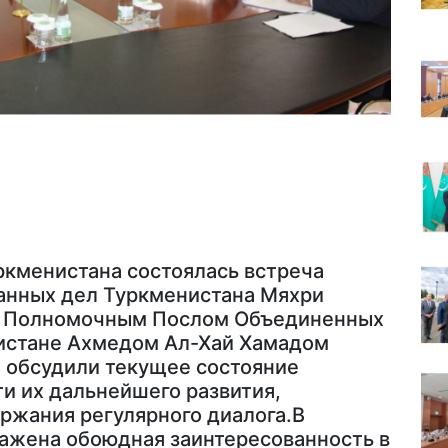
уркменистана состоялась встреча
анных дел Туркменистана Мяхри
и Полномочным Послом Объединенных
истане Ахмедом Ал-Хай Хамадом
 обсудили текущее состояние
и их дальнейшего развития,
ржания регулярного диалога.В
ажена обоюдная заинтересованность в