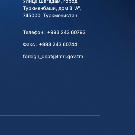
Улица Шагадам, город
Туркменбаши, дом 8 "А",
745000, Туркменистан
Телефон : +993 243 60793
Факс : +993 243 60744
foreign_dept@tmrl.gov.tm