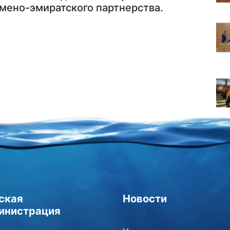
ено-эмиратского партнерства.
ская
Новости
инистрация