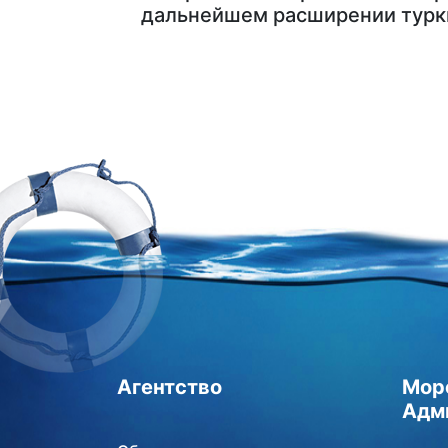
дальнейшем расширении туркм
Агентство
Мор
Адм