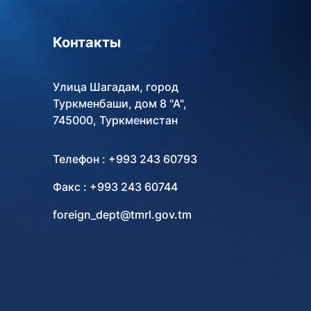
Туркменистана. По случаю
этого двойного праздника,
обретающего глубокий смысл
Контакты
в эпоху новых грандиозных
свершений, в столице
Ашхабаде, городе Аркадаг и
Улица Шагадам, город
во всех велаятах страны были
Туркменбаши, дом 8 "А",
организованы масштабные
745000, Туркменистан
культурно-общественные
мероприятия, научно-
Телефон : +993 243 60793
практические конференции и
праздничные концерты. Как
Факс : +993 243 60744
сообщили официальные
foreign_dept@tmrl.gov.tm
средства массовой
информации, в рамках
торжеств Президент
Туркменистана Сердар
Бердымухамедов принял
участие в церемонии