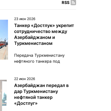
RSS
23 июн 2026
Танкер «Достлук» укрепит
сотрудничество между
Азербайджаном и
Туркменистаном
Передача Туркменистану
нефтяного танкера под
названием «Достлук» стала
очередным свидетельством
азербайджано-туркменского
22 июн 2026
стратегического партнерства.
Азербайджан передал в
«Передача Туркменистану со
дар Туркменистану
стороны Азербайджана
нефтяной танкер
танкера "Достлук",
«Достлуг»
построенного на Бакинском