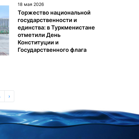
расширению торгово-
18 мая 2026
экономических отношений.
Торжество национальной
государственности и
единства: в Туркменистане
отметили День
Конституции и
Государственного флага
18 мая 2026 года по всему
Туркменистану в атмосфере
высокого патриотического
подъёма были торжественно
отмечены знаменательные
4
›
даты, занимающие особое
место в политико-правовой и
духовной жизни страны —
День Конституции и
Государственного флага