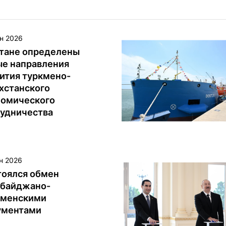
н 2026
стане определены
ые направления
ития туркмено-
хстанского
номического
рудничества
н 2026
тоялся обмен
рбайджано-
кменскими
ументами