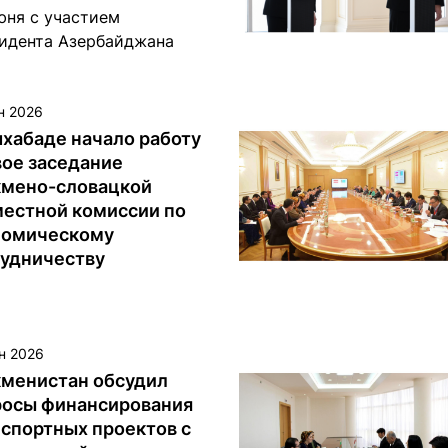
юня с участием
идента Азербайджана
ама Алиева и Президента
менистана Сердара
ымухамедова состоялась
н 2026
мония обмена
хабаде начало работу
ментами, подписанными
ое заседание
у Азербайджанской
кмено-словацкой
убликой и
местной комиссии по
менистаном.
номическому
рудничеству
н 2026
кменистан обсудил
росы финансирования
спортных проектов с