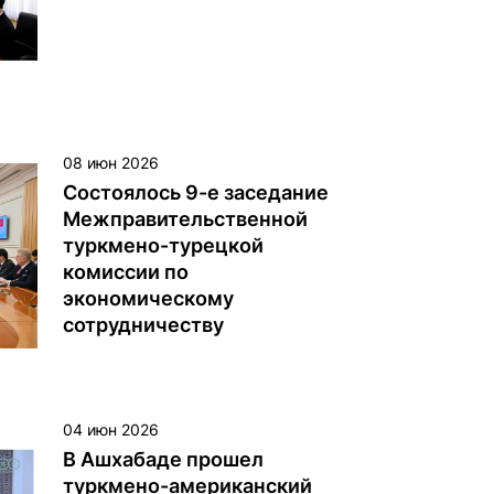
укрепление азербайджано-
туркменских отношений и
развитие сотрудничества в
Каспийском регионе.
08 июн 2026
Состоялось 9-е заседание
Межправительственной
туркмено-турецкой
комиссии по
экономическому
сотрудничеству
5 июня 2026 года в Торгово-
промышленной палате
Туркменистана состоялось
04 июн 2026
девятое заседание
В Ашхабаде прошел
Межправительственной
туркмено-американский