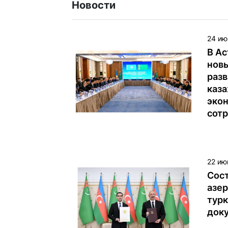
Новости
24 ию
В А
нов
разв
каза
эко
сот
22 ию
Сос
азе
тур
док