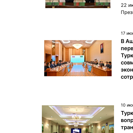
22 и
През
Ильх
Турк
Берд
17 ию
цере
В Аш
доку
перв
межд
Тур
Респ
сов
Турк
эко
сот
10 ию
Тур
воп
тран