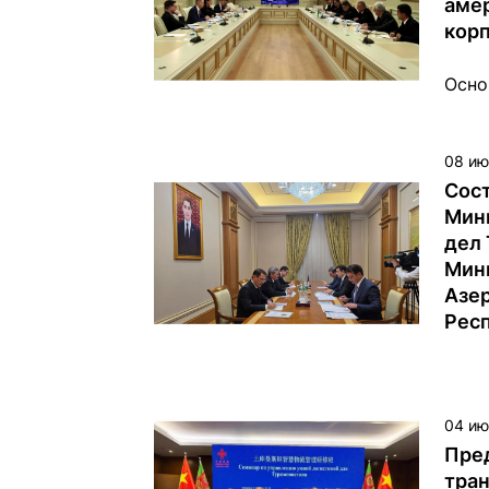
аме
кор
Осно
пере
пред
Межд
08 ию
корп
Сост
(IDF
Мин
сост
дел 
сект
Мин
вопр
Азе
совм
Рес
разв
новы
сост
в Аш
04 ию
Пре
тра