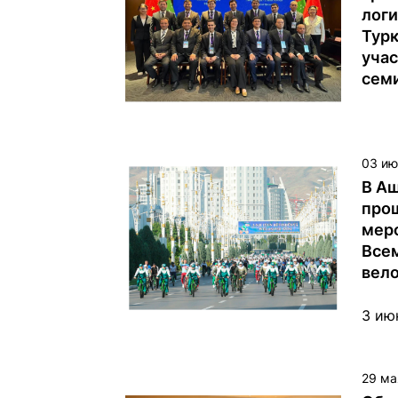
логи
Тур
уча
сем
С 1 
горо
Наро
03 ию
прох
В Аш
семи
про
умно
мер
Турк
Все
вел
3 ию
учас
Турк
Берд
29 ма