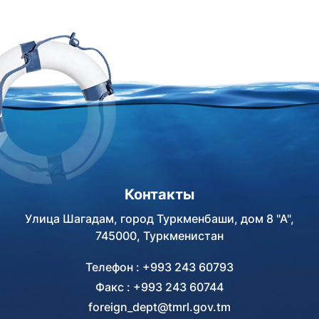
Полномочным Послом Индии
в Туркменистане.
Контакты
Улица Шагадам, город Туркменбаши, дом 8 "А",
745000, Туркменистан
Телефон : +993 243 60793
Факс : +993 243 60744
foreign_dept@tmrl.gov.tm