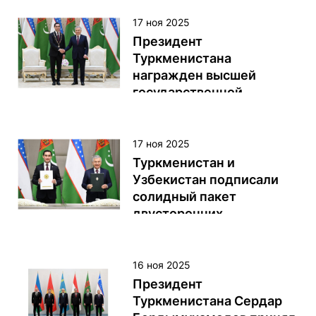
17 ноя 2025
Президент
Туркменистана
награжден высшей
государственной
наградой Узбекистана
Президент Туркменистана
17 ноя 2025
Сердар Бердымухамедов
Туркменистан и
награжден высшей
Узбекистан подписали
государственной наградой
солидный пакет
Республики Узбекистан –
двусторонних
орденом «Олий Даражали
соглашений
Дўстлик». Церемония
награждения состоялась в
Президент Туркменистана
16 ноя 2025
понедельник в Ташкенте. Об
Сердар Бердымухамедов и
Президент
этом сообщает пресс-
Президент Республики
Туркменистана Сердар
служба Президента
Узбекистан Шавкат