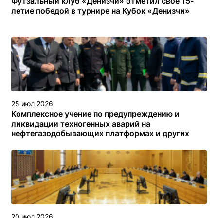
Футзальный клуб «Денизчи» отметил своё 15-
летие победой в турнире на Кубок «Денизчи»
25 июл 2026
Комплексное учение по предупреждению и
ликвидации техногенных аварий на
нефтегазодобывающих платформах и других
объектах (сооружениях) различного назначения в
туркменском секторе Каспийского моря
20 июл 2026