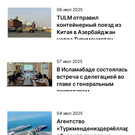
08 июл 2025
TULM отправил
контейнерный поезд из
Китая в Азербайджан
через Туркменистан
Открытое акционерное
общество «Транспортно-
07 июл 2025
логистический центр
В Исламабаде состоялась
Туркменистана» (TULM)
встреча с делегацией во
организовало отправку
главе с генеральным
составленного в китайском
секретарем
городе Чжэцзян тестового
Международного
контейнерного поезда,
конгресса
состоящего из 50
парламентариев
04 июл 2025
контейнеров по 40 футов,
Агентство
через территорию
«Туркмендениздеряёллары
Казахстана и пограничный