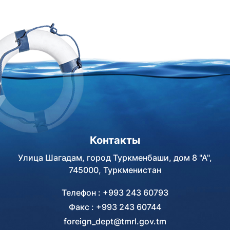
экономическому
сотрудничество
сотрудничеству –
Азербайджанской
заместителя Председателя
Республики и
Кабинета Министров
Туркменистана: достижения
Туркменистана Нокергулы
и перспективы»,
Атагулыева и заместителя
организованный совместно
Председателя
Посольством Туркменистана
Правительства Российской
в Азербайджанской
Федерации Марата
Республике и Центром
Хуснуллина.
анализа международных
отношений Азербайджана, по
Контакты
случаю «2025 года –
Международного года мира
Улица Шагадам, город Туркменбаши, дом 8 "А",
и доверия» и 30-летия
745000, Туркменистан
постоянного нейтралитета
Туркменистана.
Телефон : +993 243 60793
Факс : +993 243 60744
foreign_dept@tmrl.gov.tm