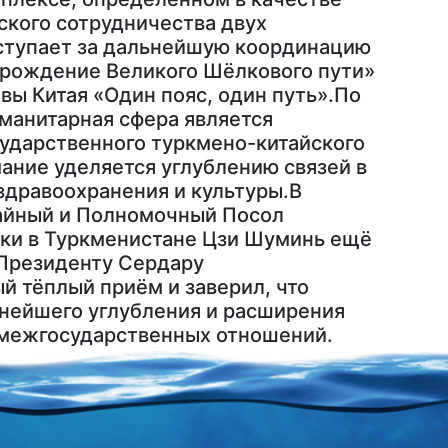
ского сотрудничества двух
ступает за дальнейшую координацию
зрождение Великого Шёлкового пути»
вы Китая «Один пояс, один путь».По
манитарная сфера является
ударственного туркмено-китайского
мание уделяется углублению связей в
 здравоохранения и культуры.В
айный и Полномочный Посол
ки в Туркменистане Цзи Шуминь ещё
 Президенту Сердару
й тёплый приём и заверил, что
ьнейшего углубления и расширения
межгосударственных отношений.