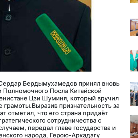
 Сердар Бердымухамедов принял вновь
и Полномочного Посла Китайской
енистане Цзи Шуминя, который вручил
е грамоты.Выразив признательность за
т отметил, что его страна придаёт
тратегического сотрудничества с
случаем, передал главе государства и
нского народа, Герою-Аркадагу