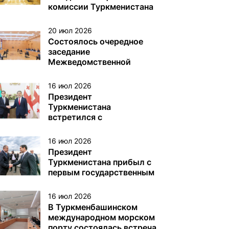
различного назначения в
комиссии Туркменистана
туркменском секторе
по делам ЮНЕСКО
Каспийского моря
20 июл 2026
Состоялось очередное
заседание
Межведомственной
комиссии Туркменистана
по вопросам Каспийского
16 июл 2026
моря
Президент
Туркменистана
встретился с
Президентом Грузии
16 июл 2026
Президент
Туркменистана прибыл с
первым государственным
визитом в Грузию
16 июл 2026
В Туркменбашинском
международном морском
порту состоялась встреча