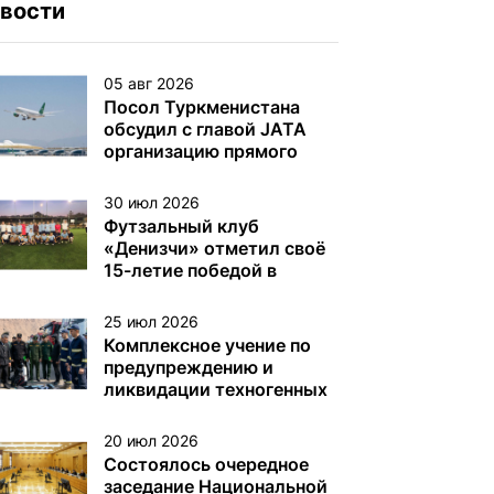
вости
05 авг 2026
Посол Туркменистана
обсудил с главой JATA
организацию прямого
авиасообщения
30 июл 2026
Футзальный клуб
«Денизчи» отметил своё
15-летие победой в
турнире на Кубок
«Денизчи»
25 июл 2026
Комплексное учение по
предупреждению и
ликвидации техногенных
аварий на
нефтегазодобывающих
20 июл 2026
платформах и других
Состоялось очередное
объектах (сооружениях)
заседание Национальной