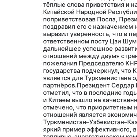
тёплые слова приветствия и 
Китайской Народной Республи
поприветствовав Посла, Пре
поздравил его с назначением 
выразил уверенность, что в п
ответственном посту Цзи Шум
дальнейшее успешное развити
отношений между двумя стра
пожелания Председателю КНР 
государства подчеркнул, что 
является для Туркменистана 
партнёров.Президент Сердар
отметил, что в последние го
и Китаем вышло на качественн
отмечено, что приоритетным
отношений является экономич
Туркменистан–Узбекистан–Каз
яркий пример эффективного, в
топливно-энергетическом ком