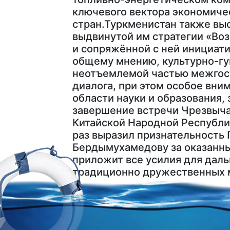
ключевого вектора экономиче
стран.Туркменистан также вы
выдвинутой им стратегии «Во
и сопряжённой с ней инициати
общему мнению, культурно-гу
неотъемлемой частью межгос
диалога, при этом особое вни
области науки и образования,
завершение встречи Чрезвыч
Китайской Народной Республи
раз выразил признательность
Бердымухамедову за оказанны
приложит все усилия для дал
традиционно дружественных 