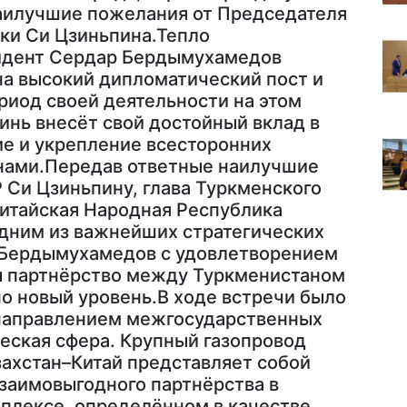
наилучшие пожелания от Председателя
ки Си Цзиньпина.Тепло
зидент Сердар Бердымухамедов
на высокий дипломатический пост и
ериод своей деятельности на этом
инь внесёт свой достойный вклад в
е и укрепление всесторонних
нами.Передав ответные наилучшие
Си Цзиньпину, глава Туркменского
Китайская Народная Республика
одним из важнейших стратегических
 Бердымухамедов с удовлетворением
ды партнёрство между Туркменистаном
о новый уровень.В ходе встречи было
 направлением межгосударственных
еская сфера. Крупный газопровод
ахстан–Китай представляет собой
заимовыгодного партнёрства в
плексе, определённом в качестве