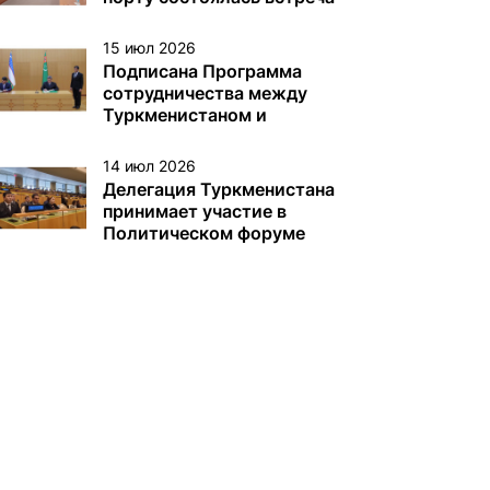
с немецкой делегацией
15 июл 2026
Подписана Программа
сотрудничества между
Туркменистаном и
Узбекистаном
14 июл 2026
Делегация Туркменистана
принимает участие в
Политическом форуме
высокого уровня под
эгидой ЭКОСОС в Нью-
Йорке