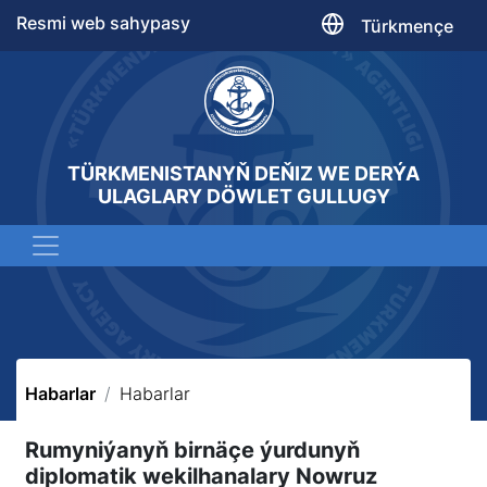
Resmi web sahypasy
Türkmençe
TÜRKMENISTANYŇ DEŇIZ WE DERÝA
ULAGLARY DÖWLET GULLUGY
Habarlar
Habarlar
Rumyniýanyň birnäçe ýurdunyň
diplomatik wekilhanalary Nowruz