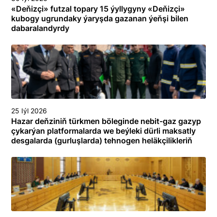
«Deňizçi» futzal topary 15 ýyllygyny «Deňizçi»
kubogy ugrundaky ýaryşda gazanan ýeňşi bilen
dabaralandyrdy
25 Iýl 2026
Hazar deňziniň türkmen böleginde nebit-gaz gazyp
çykarýan platformalarda we beýleki dürli maksatly
desgalarda (gurluşlarda) tehnogen heläkçilikleriň
öňüni almak we olary ýok etmek boýunça
toplumlaýyn türgenleşik okuwy