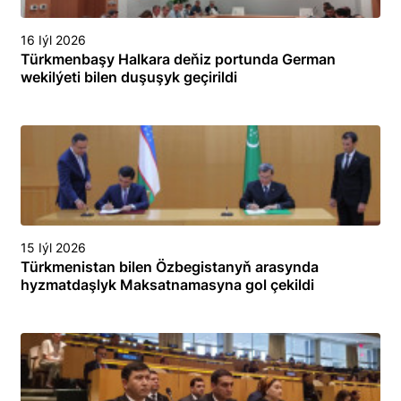
16 Iýl 2026
Türkmenbaşy Halkara deňiz portunda German
wekilýeti bilen duşuşyk geçirildi
15 Iýl 2026
Türkmenistan bilen Özbegistanyň arasynda
hyzmatdaşlyk Maksatnamasyna gol çekildi