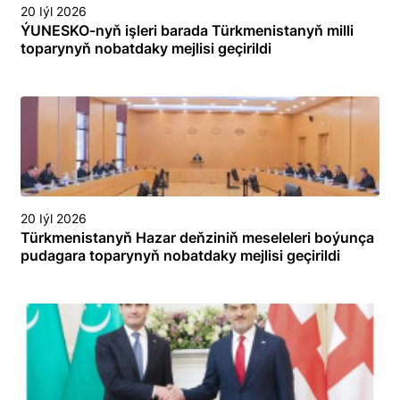
20 Iýl 2026
ÝUNESKO-nyň işleri barada Türkmenistanyň milli
toparynyň nobatdaky mejlisi geçirildi
20 Iýl 2026
Türkmenistanyň Hazar deňziniň meseleleri boýunça
pudagara toparynyň nobatdaky mejlisi geçirildi