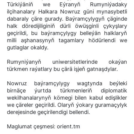
Türkiýäniň we Eýranyň Rumyniýadaky
ilçihanalary Halkara Nowruz güni mynasybetli
dabaraly çäre gurady. Baýramçylygyň çäginde
halk döredijiliginiň dürli öwüşginli çykyşlary
geçirildi, bu baýramçylygy belleýän halklaryň
milli aşhanasynyň tagamlary hödürlendi we
gutlaglar okaldy.
Rumyniýanyň uniwersitetlerinde okaýan
türkmen raýatlary bu çärä işjeň gatnaşdylar.
Nowruz baýramçylygy wagtynda beýleki
birnäçe ýurtda türkmenleriň diplomatik
wekilhanalarynyň kömegi bilen kabul edişlikler
we çäreler geçirildi. Olaryň ýokary guramaçylyk
derejesinde geçirilendigi bellendi.
Maglumat çeşmesi: orient.tm