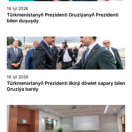
16 Iýl 2026
Türkmenistanyň Prezidenti Gruziýanyň Prezidenti
bilen duşuşdy
16 Iýl 2026
Türkmenistanyň Prezidenti ilkinji döwlet sapary bilen
Gruziýa bardy