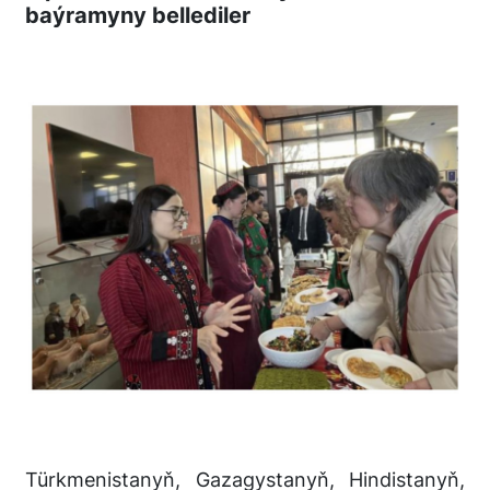
baýramyny bellediler
Türkmenistanyň, Gazagystanyň, Hindistanyň,