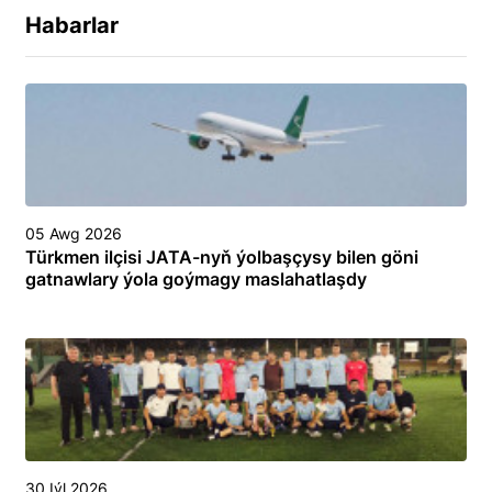
Habarlar
05 Awg 2026
Türkmen ilçisi JATA-nyň ýolbaşçysy bilen göni
gatnawlary ýola goýmagy maslahatlaşdy
30 Iýl 2026