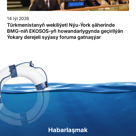
14 Iýl 2026
Türkmenistanyň wekiliýeti Nýu-Ýork şäherinde
BMG-niň EKOSOS-yň howandarlygynda geçirilýän
Ýokary derejeli syýasy foruma gatnaşýar
Habarlaşmak