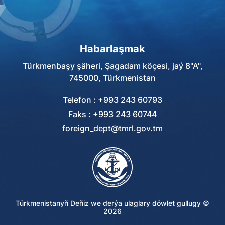
Habarlaşmak
Türkmenbaşy şäheri, Şagadam köçesi, jaý 8"A",
745000, Türkmenistan
Telefon : +993 243 60793
Faks : +993 243 60744
foreign_dept@tmrl.gov.tm
Türkmenistanyň Deňiz we derýa ulaglary döwlet gullugy ©
2026