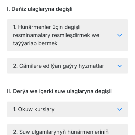
I. Deňiz ulaglaryna degişli
1. Hünärmenler üçin degişli
resminamalary resmileşdirmek we
taýýarlap bermek
2. Gämilere edilýän gaýry hyzmatlar
II. Derýa we içerki suw ulaglaryna degişli
1. Okuw kurslary
2. Suw ulgamlarynyň hünärmenleriniň