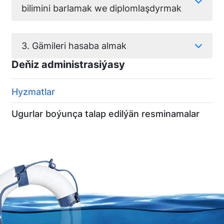
bilimini barlamak we diplomlaşdyrmak
3. Gämileri hasaba almak
Deňiz administrasiýasy
Hyzmatlar
Ugurlar boýunça talap edilýän resminamalar