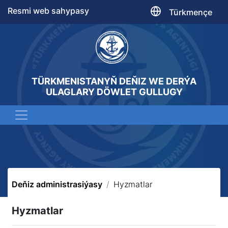
Resmi web sahypasy
Türkmençe
TÜRKMENISTANYŇ DEŇIZ WE DERÝA
ULAGLARY DÖWLET GULLUGY
Deňiz administrasiýasy
Hyzmatlar
Hyzmatlar