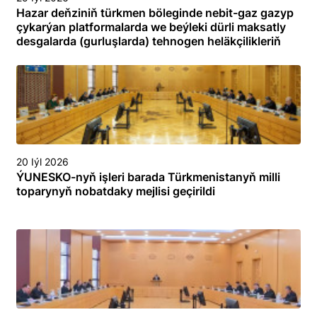
Hazar deňziniň türkmen böleginde nebit-gaz gazyp
çykarýan platformalarda we beýleki dürli maksatly
desgalarda (gurluşlarda) tehnogen heläkçilikleriň
öňüni almak we olary ýok etmek boýunça
toplumlaýyn türgenleşik okuwy
20 Iýl 2026
ÝUNESKO-nyň işleri barada Türkmenistanyň milli
toparynyň nobatdaky mejlisi geçirildi