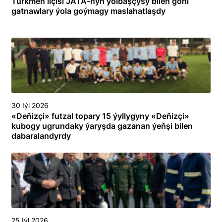
Türkmen ilçisi JATA-nyň ýolbaşçysy bilen göni
gatnawlary ýola goýmagy maslahatlaşdy
30 Iýl 2026
«Deňizçi» futzal topary 15 ýyllygyny «Deňizçi»
kubogy ugrundaky ýaryşda gazanan ýeňşi bilen
dabaralandyrdy
25 Iýl 2026