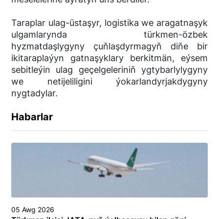
Taraplar ulag-üstaşyr, logistika we aragatnaşyk
ulgamlarynda türkmen-özbek
hyzmatdaşlygyny çuňlaşdyrmagyň diňe bir
ikitaraplaýyn gatnaşyklary berkitmän, eýsem
sebitleýin ulag geçelgeleriniň ygtybarlylygyny
we netijeliligini ýokarlandyrjakdygyny
nygtadylar.
Habarlar
05 Awg 2026