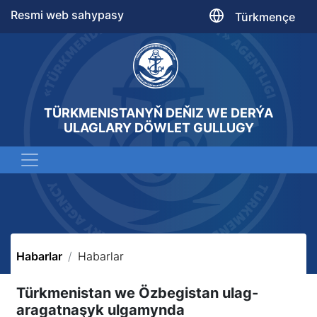
Resmi web sahypasy
Türkmençe
TÜRKMENISTANYŇ DEŇIZ WE DERÝA
ULAGLARY DÖWLET GULLUGY
Habarlar
Habarlar
Türkmenistan we Özbegistan ulag-
aragatnaşyk ulgamynda