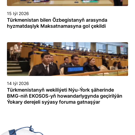
15 Iýl 2026
Türkmenistan bilen Özbegistanyň arasynda
hyzmatdaşlyk Maksatnamasyna gol çekildi
14 Iýl 2026
Türkmenistanyň wekiliýeti Nýu-Ýork şäherinde
BMG-niň EKOSOS-yň howandarlygynda geçirilýän
Ýokary derejeli syýasy foruma gatnaşýar