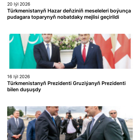
20 Iýl 2026
Türkmenistanyň Hazar deňziniň meseleleri boýunça
pudagara toparynyň nobatdaky mejlisi geçirildi
16 Iýl 2026
Türkmenistanyň Prezidenti Gruziýanyň Prezidenti
bilen duşuşdy