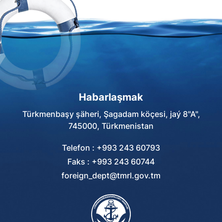
Habarlaşmak
Türkmenbaşy şäheri, Şagadam köçesi, jaý 8"A",
745000, Türkmenistan
Telefon : +993 243 60793
Faks : +993 243 60744
foreign_dept@tmrl.gov.tm