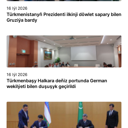
16 Iýl 2026
Türkmenistanyň Prezidenti ilkinji döwlet sapary bilen
Gruziýa bardy
16 Iýl 2026
Türkmenbaşy Halkara deňiz portunda German
wekilýeti bilen duşuşyk geçirildi