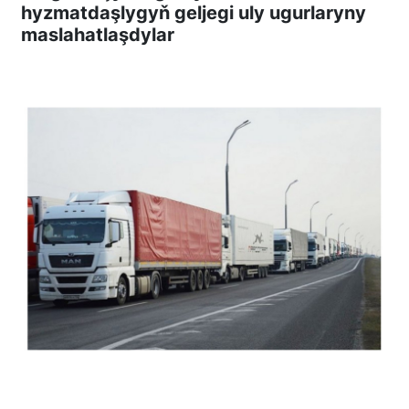
hyzmatdaşlygyň geljegi uly ugurlaryny
maslahatlaşdylar