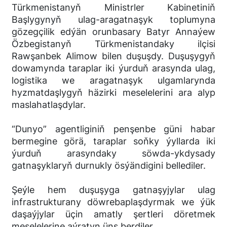
Türkmenistanyň Ministrler Kabinetiniň
Başlygynyň ulag-aragatnaşyk toplumyna
gözegçilik edýän orunbasary Batyr Annaýew
Özbegistanyň Türkmenistandaky ilçisi
Rawşanbek Alimow bilen duşuşdy. Duşuşygyň
dowamynda taraplar iki ýurduň arasynda ulag,
logistika we aragatnaşyk ulgamlarynda
hyzmatdaşlygyň häzirki meselelerini ara alyp
maslahatlaşdylar.
“Dunyo” agentliginiň penşenbe güni habar
bermegine görä, taraplar soňky ýyllarda iki
ýurduň arasyndaky söwda-ykdysady
gatnaşyklaryň durnukly ösýändigini bellediler.
Şeýle hem duşuşyga gatnaşyjylar ulag
infrastrukturany döwrebaplaşdyrmak we ýük
daşaýjylar üçin amatly şertleri döretmek
meselelerine aýratyn üns berdiler.