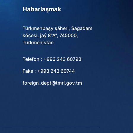
Habarlaşmak
Türkmenbaşy şäheri, Şagadam
köçesi, jaý 8"A", 745000,
Türkmenistan
Telefon : +993 243 60793
Faks : +993 243 60744
foreign_dept@tmrl.gov.tm