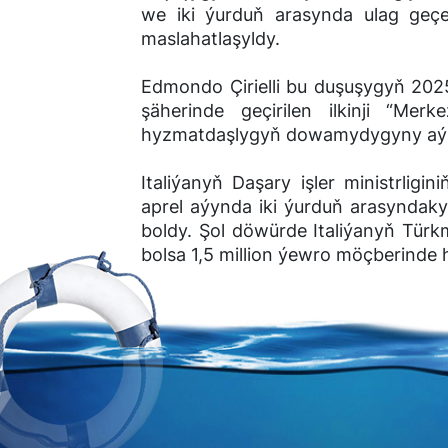
we iki ýurduň arasynda ulag geçel
maslahatlaşyldy.
Edmondo Çirielli bu duşuşygyň 20
şäherinde geçirilen ilkinji “Mer
hyzmatdaşlygyň dowamydygyny aýra
Italiýanyň Daşary işler ministrligi
aprel aýynda iki ýurduň arasyndak
boldy. Şol döwürde Italiýanyň Türk
bolsa 1,5 million ýewro möçberinde 