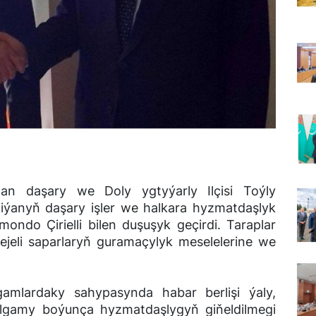
dan daşary we Doly ygtyýarly Ilçisi Toýly
iýanyň daşary işler we halkara hyzmatdaşlyk
ondo Çirielli bilen duşuşyk geçirdi. Taraplar
ejeli saparlaryň guramaçylyk meselelerine we
lgamlardaky sahypasynda habar berlişi ýaly,
gamy boýunça hyzmatdaşlygyň giňeldilmegi