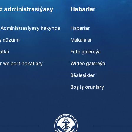
z administrasiýasy
Habarlar
 Administrasiyasy hakynda
Habarlar
ş düzümi
Makalalar
tlar
Foto galereýa
r we port nokatlary
Wideo galereýa
Bäsleşikler
Boş iş orunlary