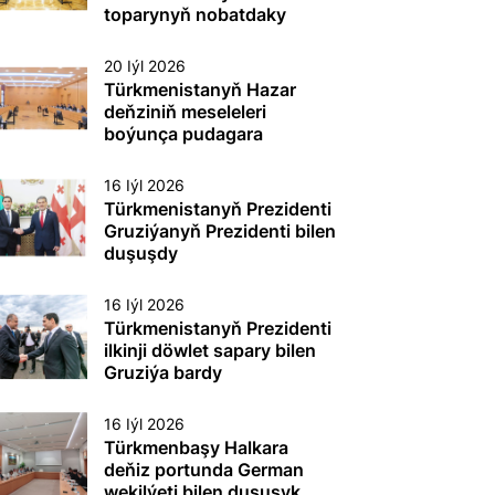
etmek boýunça
toparynyň nobatdaky
toplumlaýyn türgenleşik
mejlisi geçirildi
okuwy
20 Iýl 2026
Türkmenistanyň Hazar
deňziniň meseleleri
boýunça pudagara
toparynyň nobatdaky
mejlisi geçirildi
16 Iýl 2026
Türkmenistanyň Prezidenti
Gruziýanyň Prezidenti bilen
duşuşdy
16 Iýl 2026
Türkmenistanyň Prezidenti
ilkinji döwlet sapary bilen
Gruziýa bardy
16 Iýl 2026
Türkmenbaşy Halkara
deňiz portunda German
wekilýeti bilen duşuşyk