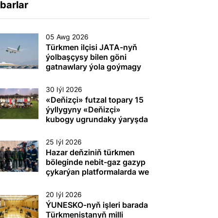
barlar
05 Awg 2026
Türkmen ilçisi JATA-nyň
ýolbaşçysy bilen göni
gatnawlary ýola goýmagy
maslahatlaşdy
30 Iýl 2026
«Deňizçi» futzal topary 15
ýyllygyny «Deňizçi»
kubogy ugrundaky ýaryşda
gazanan ýeňşi bilen
dabaralandyrdy
25 Iýl 2026
Hazar deňziniň türkmen
böleginde nebit-gaz gazyp
çykarýan platformalarda we
beýleki dürli maksatly
desgalarda (gurluşlarda)
20 Iýl 2026
tehnogen heläkçilikleriň
ÝUNESKO-nyň işleri barada
öňüni almak we olary ýok
Türkmenistanyň milli