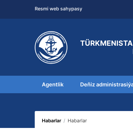
Resmi web sahypasy
TÜRKMENISTA
Agentlik
Deňiz administrasiý
Habarlar
Habarlar