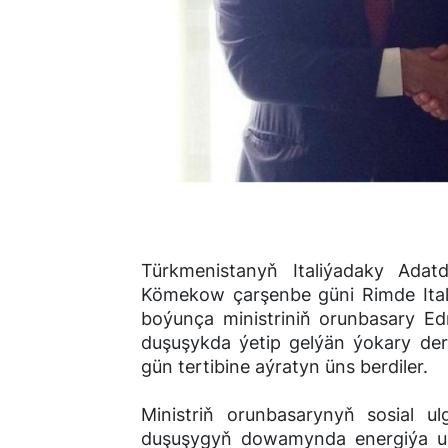
Türkmenistanyň Italiýadaky Adat
Kömekow çarşenbe güni Rimde Ital
boýunça ministriniň orunbasary Edm
duşuşykda ýetip gelýän ýokary der
gün tertibine aýratyn üns berdiler.
Ministriň orunbasarynyň sosial u
duşuşygyň dowamynda energiýa ul