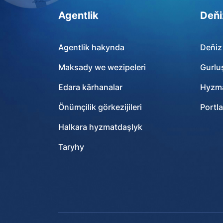
Agentlik
Deňi
Agentlik hakynda
Deňiz
Maksady we wezipeleri
Gurlu
Edara kärhanalar
Hyzma
Önümçilik görkezijileri
Portla
Halkara hyzmatdaşlyk
Taryhy