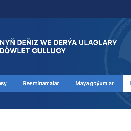
NYŇ DEŇIZ WE DERÝA ULAGLARY
DÖWLET GULLUGY
asy
Resminamalar
Maýa goýumlar