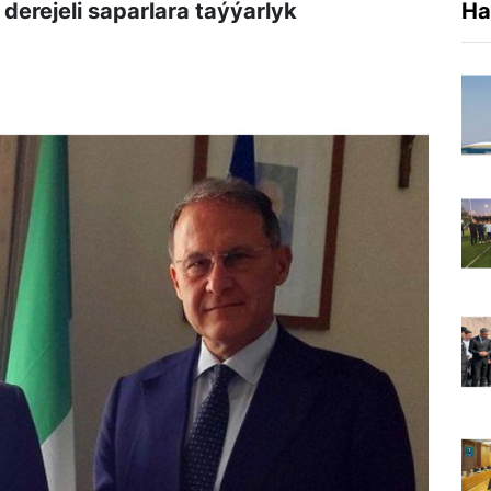
derejeli saparlara taýýarlyk
Ha