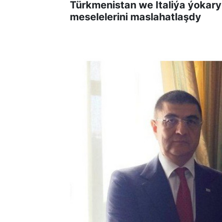
Türkmenistan we Italiýa ýokary 
meselelerini maslahatlaşdy