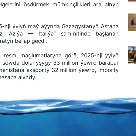
gelerini ösdürmek mümkinçilikleri ara alnyp
25-nji ýylyň maý aýynda Gazagystanyň Astana
kezi Aziýa — Italiýa” sammitinde başlanan
tyn belläp geçdi.
niň resmi maglumatlaryna görä, 2025-nji ýylyň
y söwda dolanyşygy 33 million ýewro barabar
menistana eksporty 32 million ýewro, importy
hasaba alyndy.