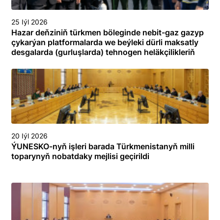
25 Iýl 2026
Hazar deňziniň türkmen böleginde nebit-gaz gazyp
çykarýan platformalarda we beýleki dürli maksatly
desgalarda (gurluşlarda) tehnogen heläkçilikleriň
öňüni almak we olary ýok etmek boýunça
toplumlaýyn türgenleşik okuwy
20 Iýl 2026
ÝUNESKO-nyň işleri barada Türkmenistanyň milli
toparynyň nobatdaky mejlisi geçirildi