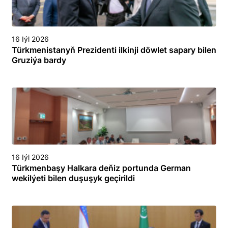
16 Iýl 2026
Türkmenistanyň Prezidenti ilkinji döwlet sapary bilen
Gruziýa bardy
16 Iýl 2026
Türkmenbaşy Halkara deňiz portunda German
wekilýeti bilen duşuşyk geçirildi