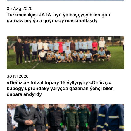
05 Awg 2026
Türkmen ilçisi JATA-nyň ýolbaşçysy bilen göni
gatnawlary ýola goýmagy maslahatlaşdy
30 Iýl 2026
«Deňizçi» futzal topary 15 ýyllygyny «Deňizçi»
kubogy ugrundaky ýaryşda gazanan ýeňşi bilen
dabaralandyrdy