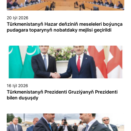
20 Iýl 2026
Türkmenistanyň Hazar deňziniň meseleleri boýunça
pudagara toparynyň nobatdaky mejlisi geçirildi
16 Iýl 2026
Türkmenistanyň Prezidenti Gruziýanyň Prezidenti
bilen duşuşdy