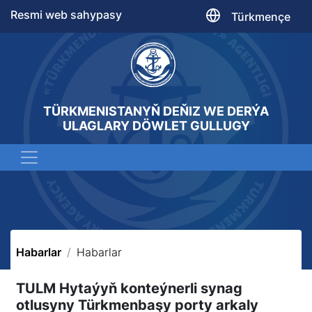
Resmi web sahypasy
Türkmençe
TÜRKMENISTANYŇ DEŇIZ WE DERÝA
ULAGLARY DÖWLET GULLUGY
Habarlar
Habarlar
TULM Hytaýyň konteýnerli synag
otlusyny Türkmenbaşy porty arkaly