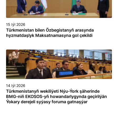
15 Iýl 2026
Türkmenistan bilen Özbegistanyň arasynda
hyzmatdaşlyk Maksatnamasyna gol çekildi
14 Iýl 2026
Türkmenistanyň wekiliýeti Nýu-Ýork şäherinde
BMG-niň EKOSOS-yň howandarlygynda geçirilýän
Ýokary derejeli syýasy foruma gatnaşýar