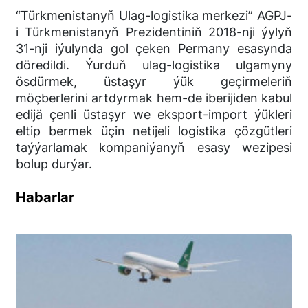
“Türkmenistanyň Ulag-logistika merkezi” AGPJ-
i Türkmenistanyň Prezidentiniň 2018-nji ýylyň
31-nji iýulynda gol çeken Permany esasynda
döredildi. Ýurduň ulag-logistika ulgamyny
ösdürmek, üstaşyr ýük geçirmeleriň
möçberlerini artdyrmak hem-de iberijiden kabul
edijä çenli üstaşyr we eksport-import ýükleri
eltip bermek üçin netijeli logistika çözgütleri
taýýarlamak kompaniýanyň esasy wezipesi
bolup durýar.
Habarlar