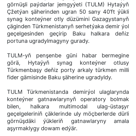
görnüşli paýdarlar jemgyýeti (TULM) Hytaýyň
Çžetýan şäherinden ugran 50 sany 40’ft ýükli
synag konteýner otly düzümini Gazagystanyň
çäginden Türkmenistanyň serhetýaka demir ýol
geçelgesinden geçirip Baku halkara deňiz
portuna ugradylmagyny gurady.
TULM-yň penşenbe güni habar bermegine
görä, Hytaýyň synag konteýner otlusy
Türkmenbaşy deňiz porty arkaly türkmen milli
fider gämisinde Baku şäherine ugradyldy.
TULM Türkmenistanda demirýol ulaglarynda
konteýner gatnawlarynyň operatory bolmak
bilen, halkara multimodal ulag-üstaşyr
geçelgeleriniň çäklerinde uly möçberlerde dürli
görnüşdäki ýükleriň gatnawlaryny amala
aşyrmaklygy dowam edýär.