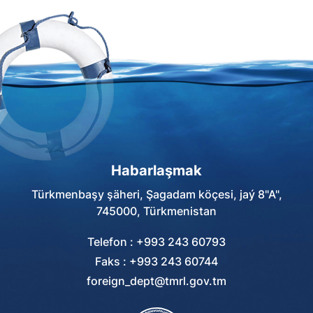
Habarlaşmak
Türkmenbaşy şäheri, Şagadam köçesi, jaý 8"A",
745000, Türkmenistan
Telefon : +993 243 60793
Faks : +993 243 60744
foreign_dept@tmrl.gov.tm