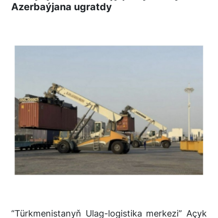
Azerbaýjana ugratdy
“Türkmenistanyň Ulag-logistika merkezi” Açyk