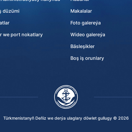
ş düzümi
Makalalar
tlar
Foto galereýa
r we port nokatlary
Wideo galereýa
Bäsleşikler
Boş iş orunlary
Türkmenistanyň Deňiz we derýa ulaglary döwlet gullugy ©
2026