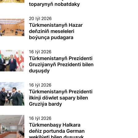
etmek boýunça
toparynyň nobatdaky
toplumlaýyn türgenleşik
mejlisi geçirildi
okuwy
20 Iýl 2026
Türkmenistanyň Hazar
deňziniň meseleleri
boýunça pudagara
toparynyň nobatdaky
mejlisi geçirildi
16 Iýl 2026
Türkmenistanyň Prezidenti
Gruziýanyň Prezidenti bilen
duşuşdy
16 Iýl 2026
Türkmenistanyň Prezidenti
ilkinji döwlet sapary bilen
Gruziýa bardy
16 Iýl 2026
Türkmenbaşy Halkara
deňiz portunda German
wekilýeti bilen duşuşyk