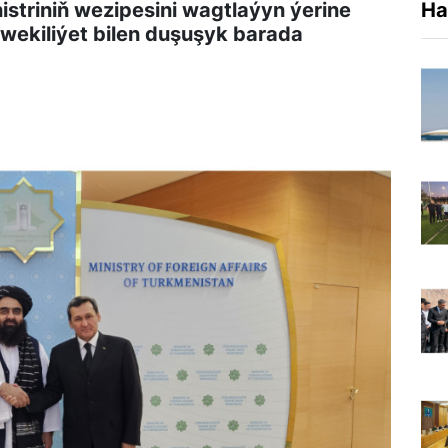
striniň wezipesini wagtlaýyn ýerine
Ha
 wekiliýet bilen duşuşyk barada