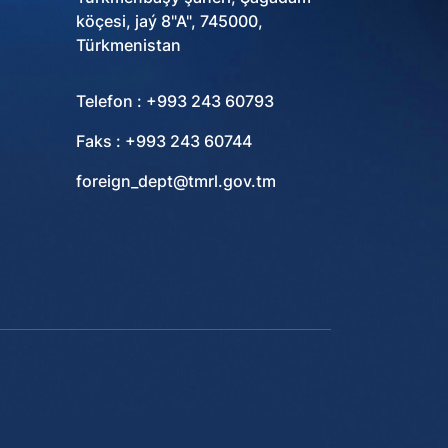
köçesi, jaý 8"A", 745000,
Türkmenistan
Telefon : +993 243 60793
Faks : +993 243 60744
foreign_dept@tmrl.gov.tm