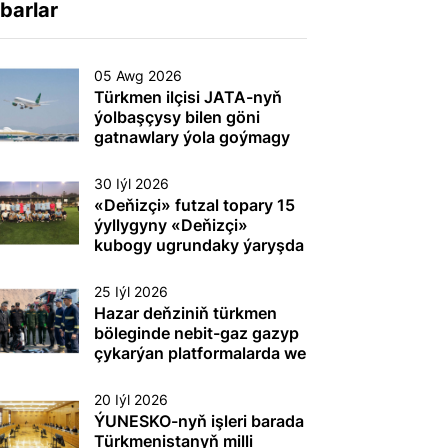
barlar
05 Awg 2026
Türkmen ilçisi JATA-nyň
ýolbaşçysy bilen göni
gatnawlary ýola goýmagy
maslahatlaşdy
30 Iýl 2026
«Deňizçi» futzal topary 15
ýyllygyny «Deňizçi»
kubogy ugrundaky ýaryşda
gazanan ýeňşi bilen
dabaralandyrdy
25 Iýl 2026
Hazar deňziniň türkmen
böleginde nebit-gaz gazyp
çykarýan platformalarda we
beýleki dürli maksatly
desgalarda (gurluşlarda)
20 Iýl 2026
tehnogen heläkçilikleriň
ÝUNESKO-nyň işleri barada
öňüni almak we olary ýok
Türkmenistanyň milli