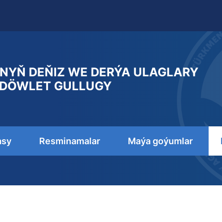
NYŇ DEŇIZ WE DERÝA ULAGLARY
DÖWLET GULLUGY
asy
Resminamalar
Maýa goýumlar