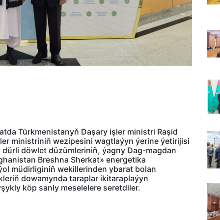
tda Türkmenistanyň Daşary işler ministri Raşid
 ministriniň wezipesini wagtlaýyn ýerine ýetirijisi
 dürli döwlet düzümleriniň, ýagny Dag-magdan
fghanistan Breshna Sherkat» energetika
 müdirliginiň wekillerinden ybarat bolan
ikleriň dowamynda taraplar ikitaraplaýyn
şykly köp sanly meselelere seretdiler.