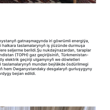
stanyň gatnaşmagynda iri göwrümli energiýa,
i halkara taslamalarynyň iş ýüzünde durmuşa
şlere seljerme berildi.Şu nukdaýnazardan, taraplar
istan (TOPH) gaz geçirijisiniň, Türkmenistan-
 elektrik geçiriji ulgamynyň we döwletleri
yň taslamalarynyň mundan beýläkde ösdürilmegi
rapyň hem Owganystandaky desgalaryň gurluşygyny
rdygy beýan edildi.