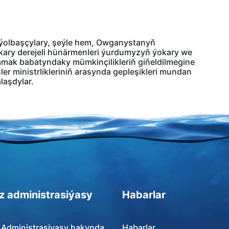
 ýolbaşçylary, şeýle hem, Owganystanyň
okary derejeli hünärmenleri ýurdumyzyň ýokary we
amak babatyndaky mümkinçilikleriň giňeldilmegine
şler ministrlikleriniň arasynda gepleşikleri mundan
laşdylar.
z administrasiýasy
Habarlar
 Administrasiyasy hakynda
Habarlar