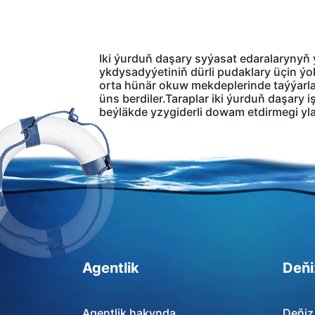
Iki ýurduň daşary syýasat edaralarynyň
ykdysadyýetiniň dürli pudaklary üçin ý
orta hünär okuw mekdeplerinde taýýarl
üns berdiler.Taraplar iki ýurduň daşary i
beýläkde yzygiderli dowam etdirmegi yla
Agentlik
Deňi
Agentlik hakynda
Deňiz