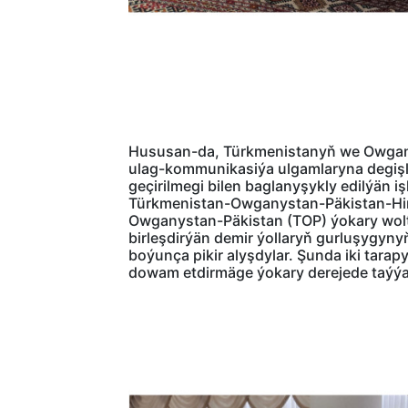
Hususan-da, Türkmenistanyň we Owgany
ulag-kommunikasiýa ulgamlaryna degişl
geçirilmegi bilen baglanyşykly edilýän i
Türkmenistan-Owganystan-Päkistan-Hind
Owganystan-Päkistan (TOP) ýokary woltly
birleşdirýän demir ýollaryň gurluşygyn
boýunça pikir alyşdylar. Şunda iki ta
dowam etdirmäge ýokary derejede taýýa