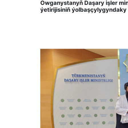
Owganystanyň Daşary işler mini
ýetirijisiniň ýolbaşçylygyndaky