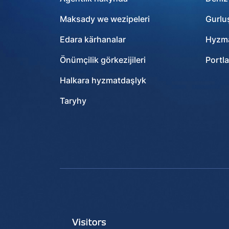
Maksady we wezipeleri
Gurlu
Edara kärhanalar
Hyzma
Önümçilik görkezijileri
Portla
Halkara hyzmatdaşlyk
Taryhy