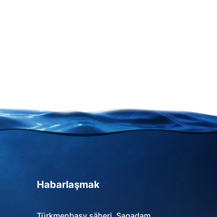
Habarlaşmak
Türkmenbaşy şäheri, Şagadam