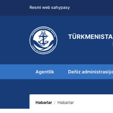
Resmi web sahypasy
TÜRKMENISTA
Agentlik
Deňiz administrasiý
Habarlar
Habarlar