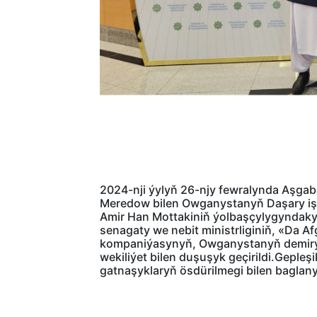
2024-nji ýylyň 26-njy fewralynda Aşgaba
Meredow bilen Owganystanyň Daşary işler
Amir Han Mottakiniň ýolbaşçylygyndaky
senagaty we nebit ministrliginiň, «Da A
kompaniýasynyň, Owganystanyň demirýol
wekiliýet bilen duşuşyk geçirildi.Gepleş
gatnaşyklaryň ösdürilmegi bilen baglany