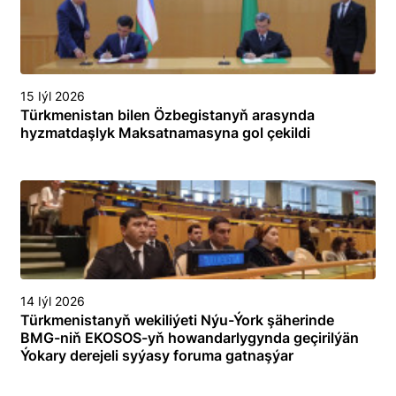
15 Iýl 2026
Türkmenistan bilen Özbegistanyň arasynda
hyzmatdaşlyk Maksatnamasyna gol çekildi
14 Iýl 2026
Türkmenistanyň wekiliýeti Nýu-Ýork şäherinde
BMG-niň EKOSOS-yň howandarlygynda geçirilýän
Ýokary derejeli syýasy foruma gatnaşýar