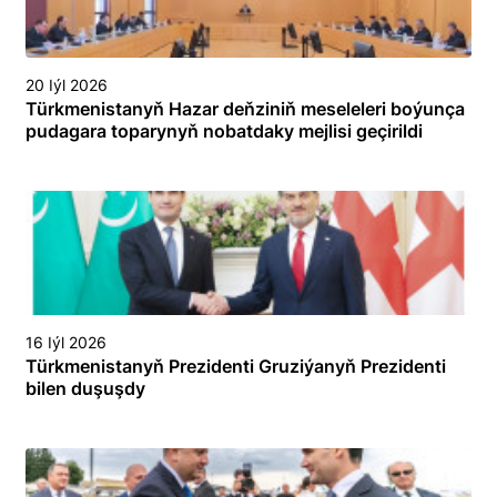
20 Iýl 2026
Türkmenistanyň Hazar deňziniň meseleleri boýunça
pudagara toparynyň nobatdaky mejlisi geçirildi
16 Iýl 2026
Türkmenistanyň Prezidenti Gruziýanyň Prezidenti
bilen duşuşdy