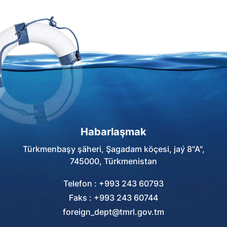
Habarlaşmak
Türkmenbaşy şäheri, Şagadam köçesi, jaý 8"A",
745000, Türkmenistan
Telefon : +993 243 60793
Faks : +993 243 60744
foreign_dept@tmrl.gov.tm