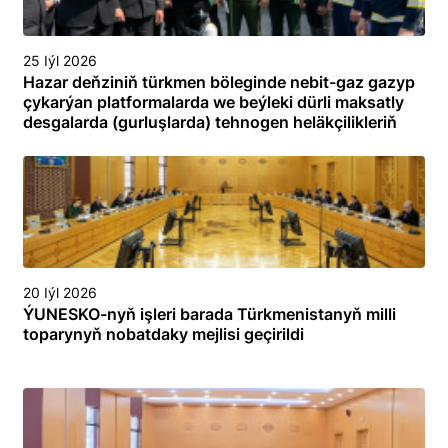
25 Iýl 2026
Hazar deňziniň türkmen böleginde nebit-gaz gazyp
çykarýan platformalarda we beýleki dürli maksatly
desgalarda (gurluşlarda) tehnogen heläkçilikleriň
öňüni almak we olary ýok etmek boýunça
toplumlaýyn türgenleşik okuwy
20 Iýl 2026
ÝUNESKO-nyň işleri barada Türkmenistanyň milli
toparynyň nobatdaky mejlisi geçirildi