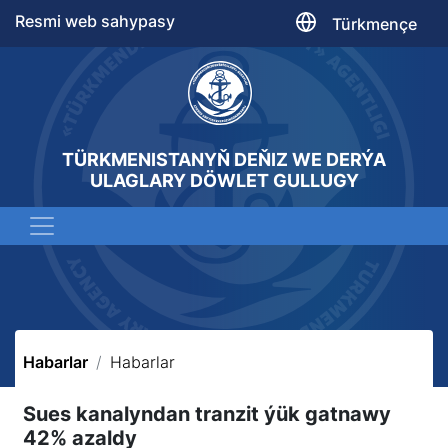
Resmi web sahypasy
Türkmençe
TÜRKMENISTANYŇ DEŇIZ WE DERÝA
ULAGLARY DÖWLET GULLUGY
Habarlar
Habarlar
Sues kanalyndan tranzit ýük gatnawy
42% azaldy