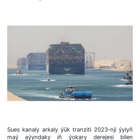
Sues kanaly arkaly ýük tranziti 2023-nji ýylyň
maý aýyndaky iň ýokary derejesi bilen