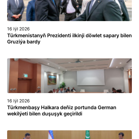
16 Iýl 2026
Türkmenistanyň Prezidenti ilkinji döwlet sapary bilen
Gruziýa bardy
16 Iýl 2026
Türkmenbaşy Halkara deňiz portunda German
wekilýeti bilen duşuşyk geçirildi