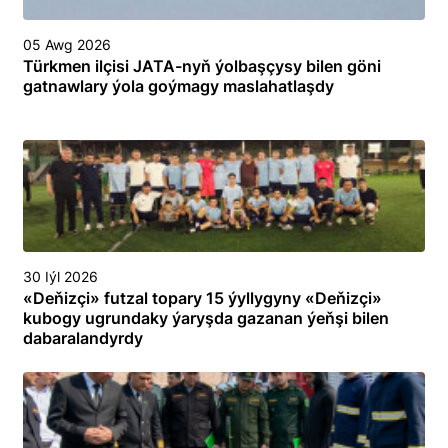
05 Awg 2026
Türkmen ilçisi JATA-nyň ýolbaşçysy bilen göni
gatnawlary ýola goýmagy maslahatlaşdy
30 Iýl 2026
«Deňizçi» futzal topary 15 ýyllygyny «Deňizçi»
kubogy ugrundaky ýaryşda gazanan ýeňşi bilen
dabaralandyrdy