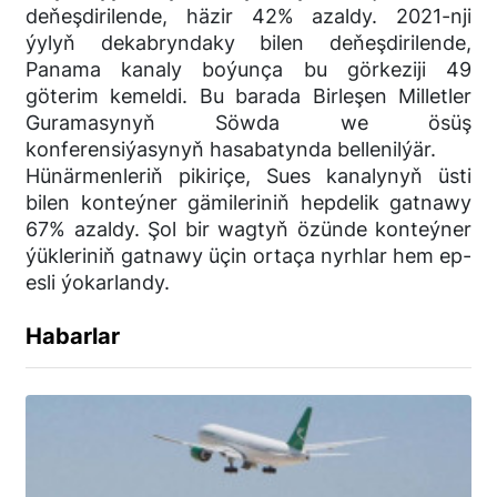
deňeşdirilende, häzir 42% azaldy. 2021-nji
ýylyň dekabryndaky bilen deňeşdirilende,
Panama kanaly boýunça bu görkeziji 49
göterim kemeldi. Bu barada Birleşen Milletler
Guramasynyň Söwda we ösüş
konferensiýasynyň hasabatynda bellenilýär.
Hünärmenleriň pikiriçe, Sues kanalynyň üsti
bilen konteýner gämileriniň hepdelik gatnawy
67% azaldy. Şol bir wagtyň özünde konteýner
ýükleriniň gatnawy üçin ortaça nyrhlar hem ep-
esli ýokarlandy.
Habarlar