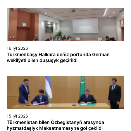
16 Iýl 2026
Türkmenbaşy Halkara deňiz portunda German
wekilýeti bilen duşuşyk geçirildi
15 Iýl 2026
Türkmenistan bilen Özbegistanyň arasynda
hyzmatdaşlyk Maksatnamasyna gol çekildi