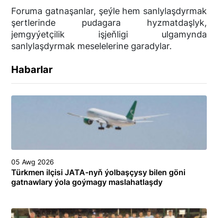
Foruma gatnaşanlar, şeýle hem sanlylaşdyrmak
şertlerinde pudagara hyzmatdaşlyk,
jemgyýetçilik işjeňligi ulgamynda
sanlylaşdyrmak meselelerine garadylar.
Habarlar
05 Awg 2026
Türkmen ilçisi JATA-nyň ýolbaşçysy bilen göni
gatnawlary ýola goýmagy maslahatlaşdy