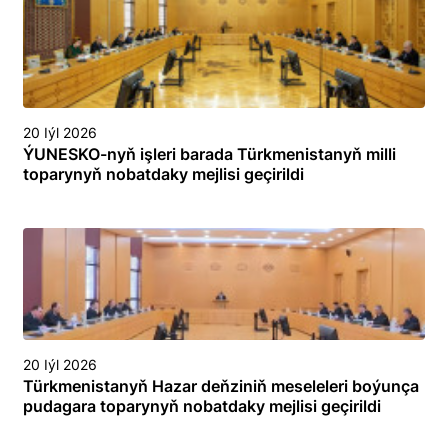
toplumlaýyn türgenleşik okuwy
20 Iýl 2026
ÝUNESKO-nyň işleri barada Türkmenistanyň milli
toparynyň nobatdaky mejlisi geçirildi
20 Iýl 2026
Türkmenistanyň Hazar deňziniň meseleleri boýunça
pudagara toparynyň nobatdaky mejlisi geçirildi