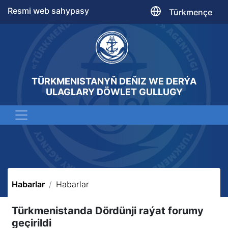
Resmi web sahypasy
Türkmençe
TÜRKMENISTANYŇ DEŇIZ WE DERÝA
ULAGLARY DÖWLET GULLUGY
Habarlar
Habarlar
Türkmenistanda Dördünji raýat forumy
geçirildi