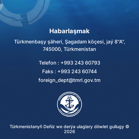
Habarlaşmak
Türkmenbaşy şäheri, Şagadam köçesi, jaý 8"A",
745000, Türkmenistan
Telefon : +993 243 60793
Faks : +993 243 60744
foreign_dept@tmrl.gov.tm
Türkmenistanyň Deňiz we derýa ulaglary döwlet gullugy ©
2026