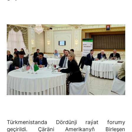
Türkmenistanda Dördünji raýat forumy
geçirildi. Çäräni Amerikanyň Birleşen