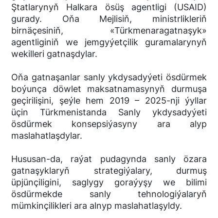
Ştatlarynyň Halkara ösüş agentligi (USAID)
gurady. Oňa Mejlisiň, ministrlikleriň
birnäçesiniň, «Türkmenaragatnaşyk»
agentliginiň we jemgyýetçilik guramalarynyň
wekilleri gatnaşdylar.
Oňa gatnaşanlar sanly ykdysadyýeti ösdürmek
boýunça döwlet maksatnamasynyň durmuşa
geçirilişini, şeýle hem 2019 – 2025-nji ýyllar
üçin Türkmenistanda Sanly ykdysadyýeti
ösdürmek konsepsiýasyny ara alyp
maslahatlaşdylar.
Hususan-da, raýat pudagynda sanly özara
gatnaşyklaryň strategiýalary, durmuş
üpjünçiligini, saglygy goraýyşy we bilimi
ösdürmekde sanly tehnologiýalaryň
mümkinçilikleri ara alnyp maslahatlaşyldy.