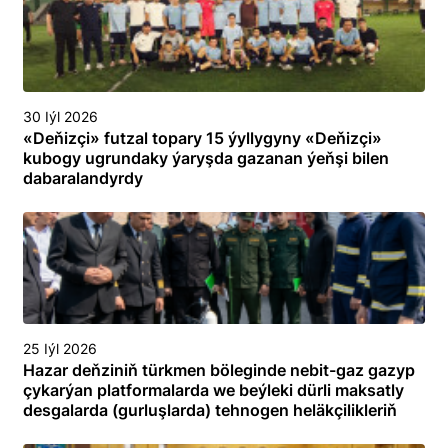
30 Iýl 2026
«Deňizçi» futzal topary 15 ýyllygyny «Deňizçi»
kubogy ugrundaky ýaryşda gazanan ýeňşi bilen
dabaralandyrdy
25 Iýl 2026
Hazar deňziniň türkmen böleginde nebit-gaz gazyp
çykarýan platformalarda we beýleki dürli maksatly
desgalarda (gurluşlarda) tehnogen heläkçilikleriň
öňüni almak we olary ýok etmek boýunça