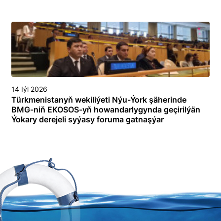
14 Iýl 2026
Türkmenistanyň wekiliýeti Nýu-Ýork şäherinde
BMG-niň EKOSOS-yň howandarlygynda geçirilýän
Ýokary derejeli syýasy foruma gatnaşýar