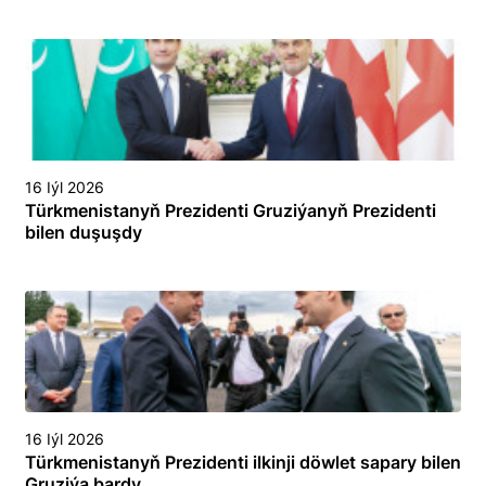
16 Iýl 2026
Türkmenistanyň Prezidenti Gruziýanyň Prezidenti
bilen duşuşdy
16 Iýl 2026
Türkmenistanyň Prezidenti ilkinji döwlet sapary bilen
Gruziýa bardy