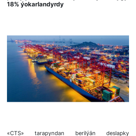
18% ýokarlandyrdy
«CTS» tarapyndan berilýän deslapky