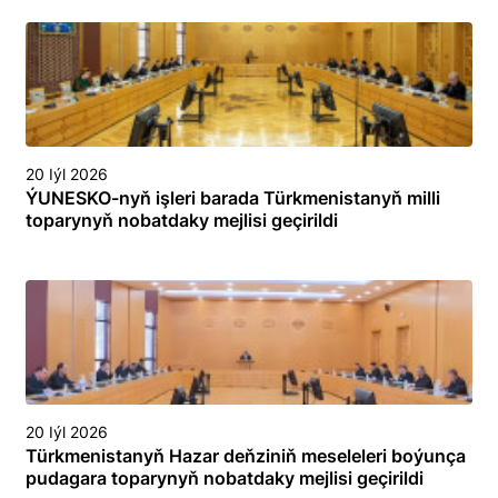
öňüni almak we olary ýok etmek boýunça
toplumlaýyn türgenleşik okuwy
20 Iýl 2026
ÝUNESKO-nyň işleri barada Türkmenistanyň milli
toparynyň nobatdaky mejlisi geçirildi
20 Iýl 2026
Türkmenistanyň Hazar deňziniň meseleleri boýunça
pudagara toparynyň nobatdaky mejlisi geçirildi