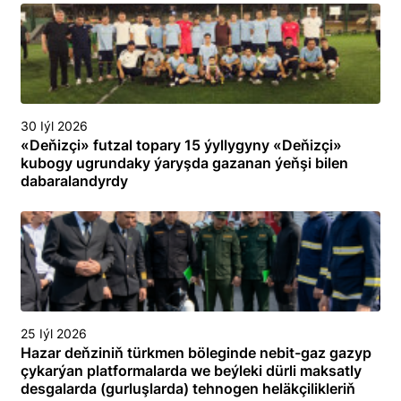
30 Iýl 2026
«Deňizçi» futzal topary 15 ýyllygyny «Deňizçi»
kubogy ugrundaky ýaryşda gazanan ýeňşi bilen
dabaralandyrdy
25 Iýl 2026
Hazar deňziniň türkmen böleginde nebit-gaz gazyp
çykarýan platformalarda we beýleki dürli maksatly
desgalarda (gurluşlarda) tehnogen heläkçilikleriň