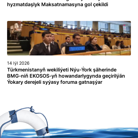
hyzmatdaşlyk Maksatnamasyna gol çekildi
14 Iýl 2026
Türkmenistanyň wekiliýeti Nýu-Ýork şäherinde
BMG-niň EKOSOS-yň howandarlygynda geçirilýän
Ýokary derejeli syýasy foruma gatnaşýar