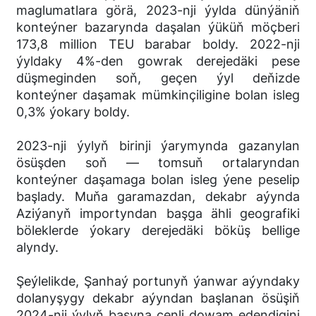
maglumatlara görä, 2023-nji ýylda dünýäniň
konteýner bazarynda daşalan ýüküň möçberi
173,8 million TEU barabar boldy. 2022-nji
ýyldaky 4%-den gowrak derejedäki pese
düşmeginden soň, geçen ýyl deňizde
konteýner daşamak mümkinçiligine bolan isleg
0,3% ýokary boldy.
2023-nji ýylyň birinji ýarymynda gazanylan
ösüşden soň — tomsuň ortalaryndan
konteýner daşamaga bolan isleg ýene peselip
başlady. Muňa garamazdan, dekabr aýynda
Aziýanyň importyndan başga ähli geografiki
böleklerde ýokary derejedäki böküş bellige
alyndy.
Şeýlelikde, Şanhaý portunyň ýanwar aýyndaky
dolanyşygy dekabr aýyndan başlanan ösüşiň
2024-nji ýylyň başyna çenli dowam edendigini