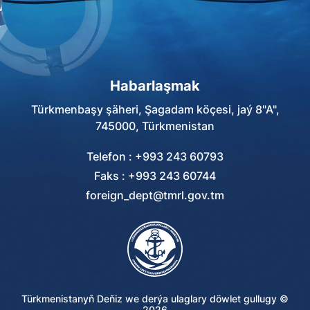
Habarlaşmak
Türkmenbaşy şäheri, Şagadam köçesi, jaý 8"A",
745000, Türkmenistan
Telefon : +993 243 60793
Faks : +993 243 60744
foreign_dept@tmrl.gov.tm
Türkmenistanyň Deňiz we derýa ulaglary döwlet gullugy ©
2026