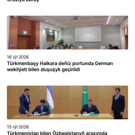
16 Iýl 2026
Türkmenbaşy Halkara deňiz portunda German
wekilýeti bilen duşuşyk geçirildi
15 Iýl 2026
Türkmenistan bilen Özbegistanyň arasynda