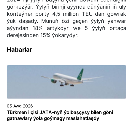
görkezýär. Ýylyň birinji aýynda dünýäniň iň uly
konteýner porty 4,5 million TEU-dan gowrak
ýük daşady. Munuň özi geçen ýylyň ýanwar
aýyndan 18% artykdyr we 5 ýylyň ortaça
derejesinden 15% ýokarydyr.
Habarlar
05 Awg 2026
Türkmen ilçisi JATA-nyň ýolbaşçysy bilen göni
gatnawlary ýola goýmagy maslahatlaşdy