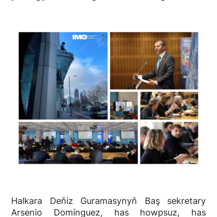
Halkara Deňiz Guramasynyň Baş sekretary
Arsenio Domínguez, has howpsuz, has