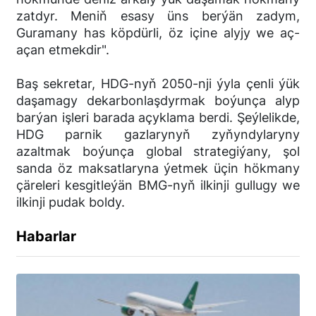
zatdyr. Meniň esasy üns berýän zadym,
Guramany has köpdürli, öz içine alyjy we aç-
açan etmekdir".
Baş sekretar, HDG-nyň 2050-nji ýyla çenli ýük
daşamagy dekarbonlaşdyrmak boýunça alyp
barýan işleri barada açyklama berdi. Şeýlelikde,
HDG parnik gazlarynyň zyňyndylaryny
azaltmak boýunça global strategiýany, şol
sanda öz maksatlaryna ýetmek üçin hökmany
çäreleri kesgitleýän BMG-nyň ilkinji gullugy we
ilkinji pudak boldy.
Habarlar