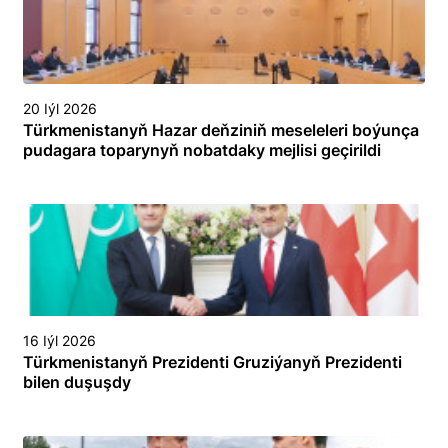
20 Iýl 2026
Türkmenistanyň Hazar deňziniň meseleleri boýunça
pudagara toparynyň nobatdaky mejlisi geçirildi
16 Iýl 2026
Türkmenistanyň Prezidenti Gruziýanyň Prezidenti
bilen duşuşdy