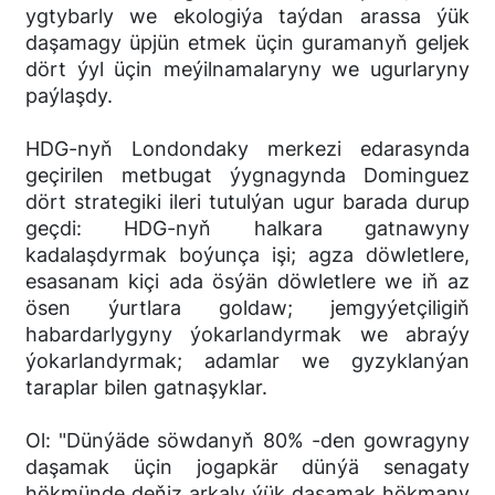
ygtybarly we ekologiýa taýdan arassa ýük
daşamagy üpjün etmek üçin guramanyň geljek
dört ýyl üçin meýilnamalaryny we ugurlaryny
paýlaşdy.
HDG-nyň Londondaky merkezi edarasynda
geçirilen metbugat ýygnagynda Dominguez
dört strategiki ileri tutulýan ugur barada durup
geçdi: HDG-nyň halkara gatnawyny
kadalaşdyrmak boýunça işi; agza döwletlere,
esasanam kiçi ada ösýän döwletlere we iň az
ösen ýurtlara goldaw; jemgyýetçiligiň
habardarlygyny ýokarlandyrmak we abraýy
ýokarlandyrmak; adamlar we gyzyklanýan
taraplar bilen gatnaşyklar.
Ol: "Dünýäde söwdanyň 80% -den gowragyny
daşamak üçin jogapkär dünýä senagaty
hökmünde deňiz arkaly ýük daşamak hökmany