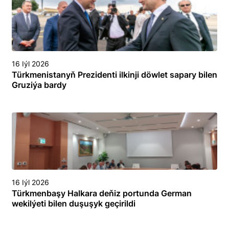
16 Iýl 2026
Türkmenistanyň Prezidenti ilkinji döwlet sapary bilen
Gruziýa bardy
16 Iýl 2026
Türkmenbaşy Halkara deňiz portunda German
wekilýeti bilen duşuşyk geçirildi