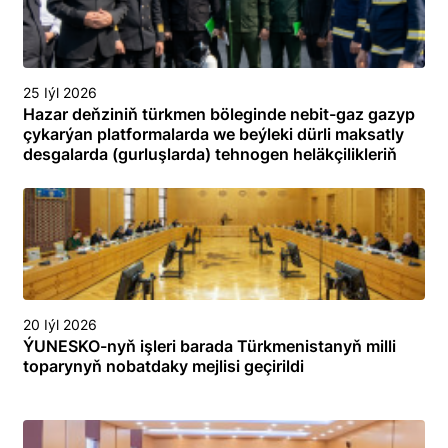
25 Iýl 2026
Hazar deňziniň türkmen böleginde nebit-gaz gazyp
çykarýan platformalarda we beýleki dürli maksatly
desgalarda (gurluşlarda) tehnogen heläkçilikleriň
öňüni almak we olary ýok etmek boýunça
toplumlaýyn türgenleşik okuwy
20 Iýl 2026
ÝUNESKO-nyň işleri barada Türkmenistanyň milli
toparynyň nobatdaky mejlisi geçirildi