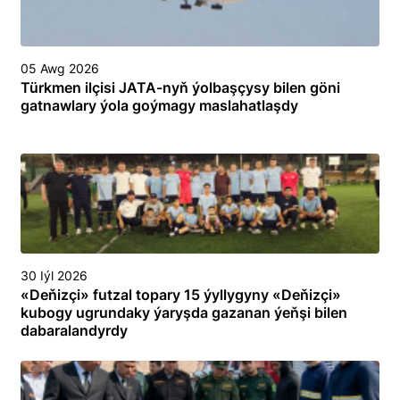
05 Awg 2026
Türkmen ilçisi JATA-nyň ýolbaşçysy bilen göni
gatnawlary ýola goýmagy maslahatlaşdy
30 Iýl 2026
«Deňizçi» futzal topary 15 ýyllygyny «Deňizçi»
kubogy ugrundaky ýaryşda gazanan ýeňşi bilen
dabaralandyrdy