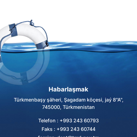
Habarlaşmak
Türkmenbaşy şäheri, Şagadam köçesi, jaý 8"A",
745000, Türkmenistan
Telefon : +993 243 60793
Faks : +993 243 60744