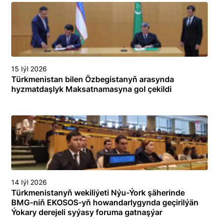
15 Iýl 2026
Türkmenistan bilen Özbegistanyň arasynda
hyzmatdaşlyk Maksatnamasyna gol çekildi
14 Iýl 2026
Türkmenistanyň wekiliýeti Nýu-Ýork şäherinde
BMG-niň EKOSOS-yň howandarlygynda geçirilýän
Ýokary derejeli syýasy foruma gatnaşýar