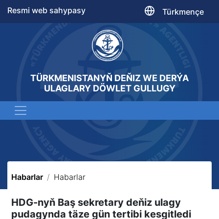
Resmi web sahypasy
Türkmençe
TÜRKMENISTANYŇ DEŇIZ WE DERÝA
ULAGLARY DÖWLET GULLUGY
Habarlar
Habarlar
HDG-nyň Baş sekretary deňiz ulagy
pudagynda täze gün tertibi kesgitledi