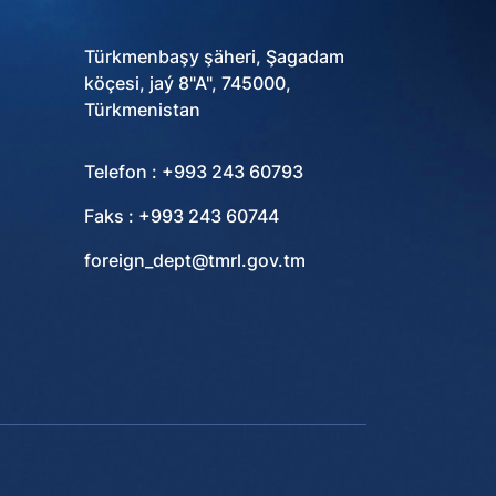
Türkmenbaşy şäheri, Şagadam
köçesi, jaý 8"A", 745000,
Türkmenistan
Telefon : +993 243 60793
Faks : +993 243 60744
foreign_dept@tmrl.gov.tm