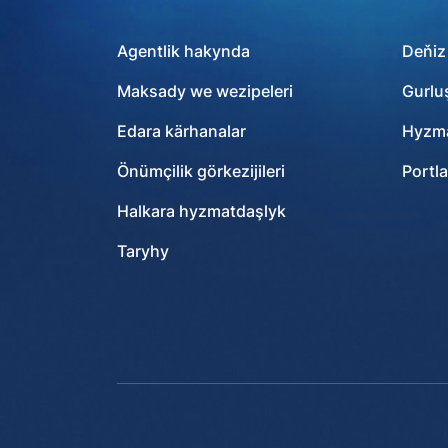
Agentlik hakynda
Deňiz
Maksady we wezipeleri
Gurlu
Edara kärhanalar
Hyzma
Önümçilik görkezijileri
Portla
Halkara hyzmatdaşlyk
Taryhy