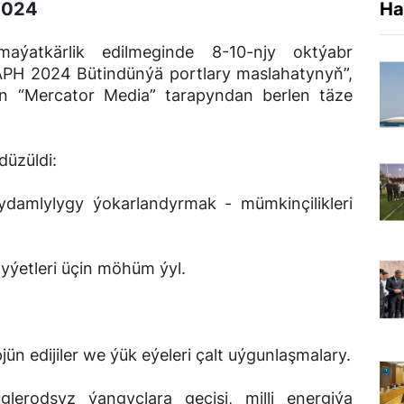
2024
Ha
ýatkärlik edilmeginde 8-10-njy oktýabr
IAPH 2024 Bütindünýä portlary maslahatynyň”,
n “Mercator Media” tarapyndan berlen täze
üzüldi:
çydamlylygy ýokarlandyrmak - mümkinçilikleri
yýetleri üçin möhüm ýyl.
jün edijiler we ýük eýeleri çalt uýgunlaşmalary.
erodsyz ýangyçlara geçişi, milli energiýa