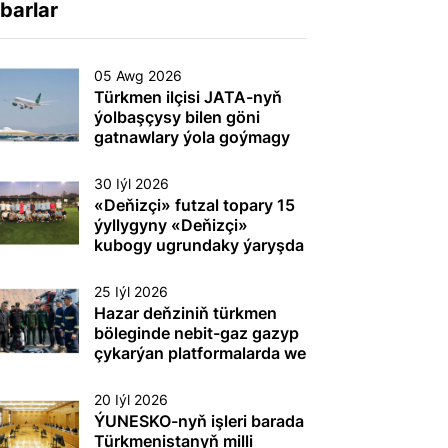
barlar
05 Awg 2026
Türkmen ilçisi JATA-nyň
ýolbaşçysy bilen göni
gatnawlary ýola goýmagy
maslahatlaşdy
30 Iýl 2026
«Deňizçi» futzal topary 15
ýyllygyny «Deňizçi»
kubogy ugrundaky ýaryşda
gazanan ýeňşi bilen
dabaralandyrdy
25 Iýl 2026
Hazar deňziniň türkmen
böleginde nebit-gaz gazyp
çykarýan platformalarda we
beýleki dürli maksatly
desgalarda (gurluşlarda)
20 Iýl 2026
tehnogen heläkçilikleriň
ÝUNESKO-nyň işleri barada
öňüni almak we olary ýok
Türkmenistanyň milli