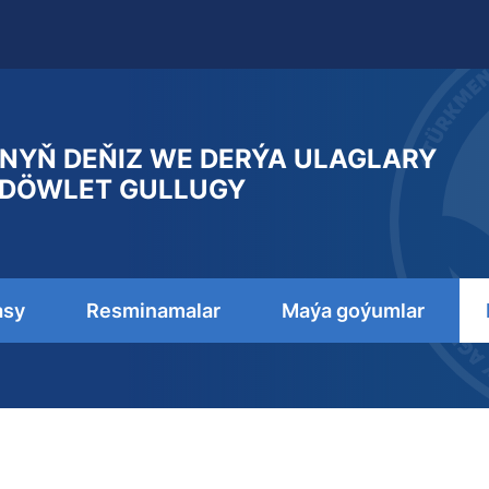
NYŇ DEŇIZ WE DERÝA ULAGLARY
DÖWLET GULLUGY
asy
Resminamalar
Maýa goýumlar