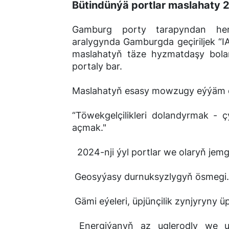
Bütindünýä portlar maslahaty 
Gamburg porty tarapyndan hema
aralygynda Gamburgda geçiriljek “
maslahatyň täze hyzmatdaşy bola
portaly bar.
Maslahatyň esasy mowzugy eýýäm d
“Töwekgelçilikleri dolandyrmak - 
açmak."
2024-nji ýyl portlar we olaryň jemg
Geosyýasy durnuksyzlygyň ösmegi.
Gämi eýeleri, üpjünçilik zynjyryny üp
Energiýanyň az uglerodly we ugl