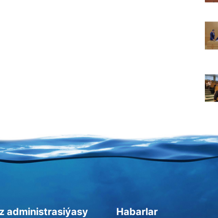
z administrasiýasy
Habarlar