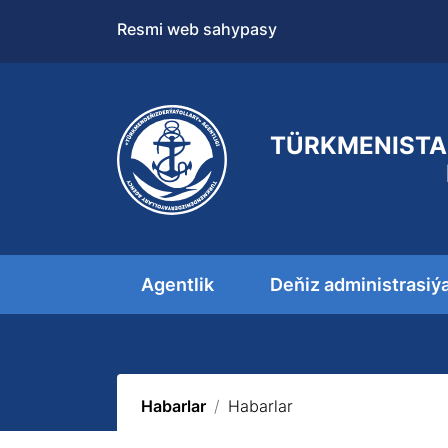
Resmi web sahypasy
TÜRKMENISTA
Agentlik
Deňiz administrasiý
Habarlar
Habarlar