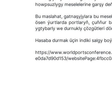
howpsuzlygy meselelerine garşy de
Bu maslahat, gatnaşyjylara bu mesel
ösen ýurtlarda portlaryň, çuňňur
ygtybarly we durnukly çözgütleri dö
Hasaba durmak üçin indiki salgy boýu
https://www.worldportsconferenc
e0da7d90d153/websitePage:4fbcc0