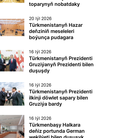
etmek boýunça
toparynyň nobatdaky
toplumlaýyn türgenleşik
mejlisi geçirildi
okuwy
20 Iýl 2026
Türkmenistanyň Hazar
deňziniň meseleleri
boýunça pudagara
toparynyň nobatdaky
mejlisi geçirildi
16 Iýl 2026
Türkmenistanyň Prezidenti
Gruziýanyň Prezidenti bilen
duşuşdy
16 Iýl 2026
Türkmenistanyň Prezidenti
ilkinji döwlet sapary bilen
Gruziýa bardy
16 Iýl 2026
Türkmenbaşy Halkara
deňiz portunda German
wekilýeti bilen duşuşyk