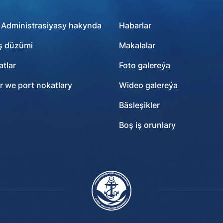
 Administrasiyasy hakynda
Habarlar
ş düzümi
Makalalar
tlar
Foto galereýa
r we port nokatlary
Wideo galereýa
Bäsleşikler
Boş iş orunlary