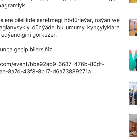
ňagramlyk.
elere bilelikde seretmegi hödürleýär, ösýän we
 baglanyşykly dünýäde bu umumy kynçylyklara
redýändigini görkezer.
nça geçip bilersiňiz:
e.com/event/bbe92ab9-6687-476b-80df-
ae-8a7d-43f8-8b17-d6a73889271a