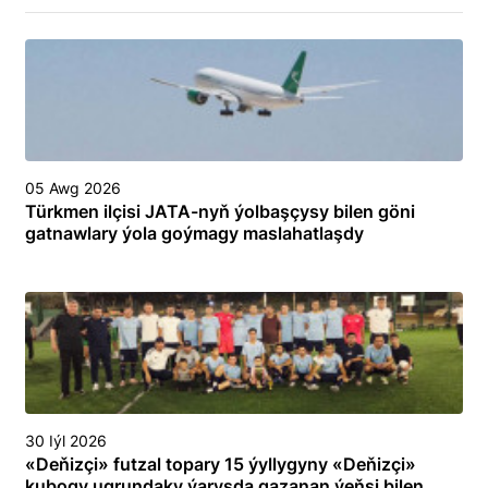
05 Awg 2026
Türkmen ilçisi JATA-nyň ýolbaşçysy bilen göni
gatnawlary ýola goýmagy maslahatlaşdy
30 Iýl 2026
«Deňizçi» futzal topary 15 ýyllygyny «Deňizçi»
kubogy ugrundaky ýaryşda gazanan ýeňşi bilen