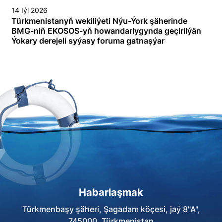
14 Iýl 2026
Türkmenistanyň wekiliýeti Nýu-Ýork şäherinde
BMG-niň EKOSOS-yň howandarlygynda geçirilýän
Ýokary derejeli syýasy foruma gatnaşýar
Habarlaşmak
Türkmenbaşy şäheri, Şagadam köçesi, jaý 8"A",
745000, Türkmenistan