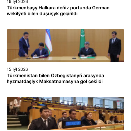
16 Iýl 2026
Türkmenbaşy Halkara deňiz portunda German
wekilýeti bilen duşuşyk geçirildi
15 Iýl 2026
Türkmenistan bilen Özbegistanyň arasynda
hyzmatdaşlyk Maksatnamasyna gol çekildi