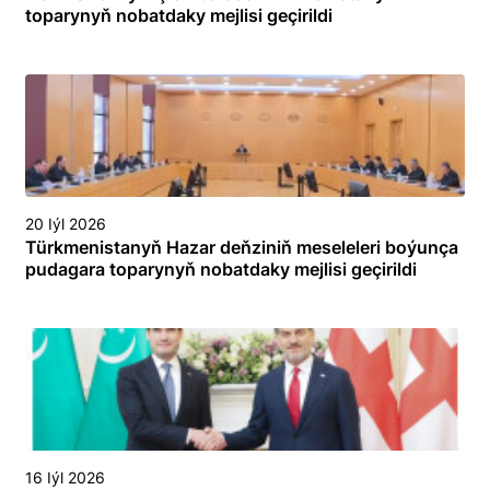
toparynyň nobatdaky mejlisi geçirildi
20 Iýl 2026
Türkmenistanyň Hazar deňziniň meseleleri boýunça
pudagara toparynyň nobatdaky mejlisi geçirildi
16 Iýl 2026