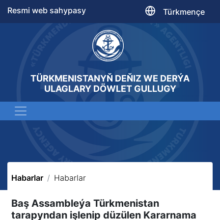
Resmi web sahypasy
Türkmençe
TÜRKMENISTANYŇ DEŇIZ WE DERÝA
ULAGLARY DÖWLET GULLUGY
Habarlar
Habarlar
Baş Assambleýa Türkmenistan
tarapyndan işlenip düzülen Kararnama