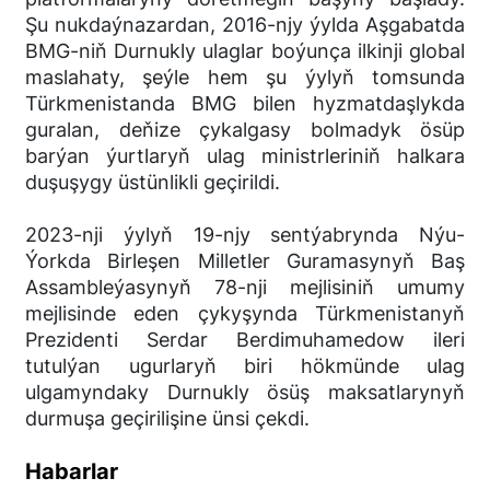
Şu nukdaýnazardan, 2016-njy ýylda Aşgabatda
BMG-niň Durnukly ulaglar boýunça ilkinji global
maslahaty, şeýle hem şu ýylyň tomsunda
Türkmenistanda BMG bilen hyzmatdaşlykda
guralan, deňize çykalgasy bolmadyk ösüp
barýan ýurtlaryň ulag ministrleriniň halkara
duşuşygy üstünlikli geçirildi.
2023-nji ýylyň 19-njy sentýabrynda Nýu-
Ýorkda Birleşen Milletler Guramasynyň Baş
Assambleýasynyň 78-nji mejlisiniň umumy
mejlisinde eden çykyşynda Türkmenistanyň
Prezidenti Serdar Berdimuhamedow ileri
tutulýan ugurlaryň biri hökmünde ulag
ulgamyndaky Durnukly ösüş maksatlarynyň
durmuşa geçirilişine ünsi çekdi.
Habarlar