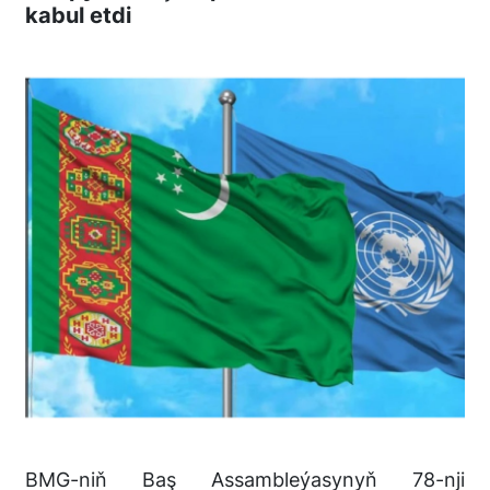
kabul etdi
BMG-niň Baş Assambleýasynyň 78-nji