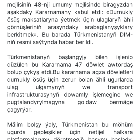
mejlisiniň 48-nji umumy mejlisinde biragyzdan
aşakdaky Kararnamany kabul etdi: «Durnukly
ösüş maksatlaryna ýetmek üçin ulaglaryň ähli
görnüşleriniň arasyndaky arabaglanyşyklary
berkitmek». Bu barada Türkmenistanyň DIM-
niň resmi saýtynda habar berildi.
Türkmenistanyň başlangyjy bilen işlenip
düzülen bu Kararnama 47 döwlet awtordaş
bolup çykyş etdi.Bu kararnama agza döwletleri
durnukly ösüş üçin zerur bolan ähli ugurlarda
ulag ulgamynyň we transport
infrastrukturasynyň dowamly işlemegine we
pugtalandyrylmagyna goldaw bermäge
çagyrýar.
Mälim bolşy ýaly, Türkmenistan bu möhüm
ugurda gepleşikler üçin netijeli halkara
platformalaryny döretmegiň başyny başlady.