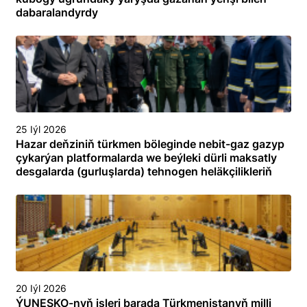
dabaralandyrdy
25 Iýl 2026
Hazar deňziniň türkmen böleginde nebit-gaz gazyp
çykarýan platformalarda we beýleki dürli maksatly
desgalarda (gurluşlarda) tehnogen heläkçilikleriň
öňüni almak we olary ýok etmek boýunça
toplumlaýyn türgenleşik okuwy
20 Iýl 2026
ÝUNESKO-nyň işleri barada Türkmenistanyň milli