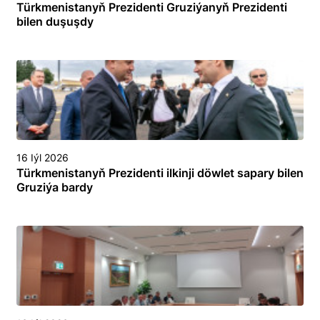
Türkmenistanyň Prezidenti Gruziýanyň Prezidenti
bilen duşuşdy
16 Iýl 2026
Türkmenistanyň Prezidenti ilkinji döwlet sapary bilen
Gruziýa bardy