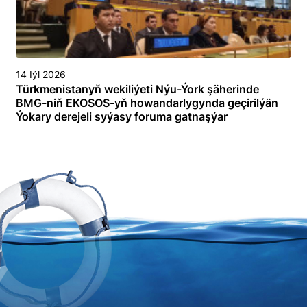
14 Iýl 2026
Türkmenistanyň wekiliýeti Nýu-Ýork şäherinde
BMG-niň EKOSOS-yň howandarlygynda geçirilýän
Ýokary derejeli syýasy foruma gatnaşýar