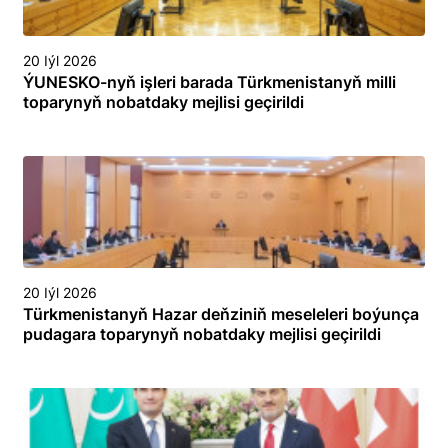
20 Iýl 2026
ÝUNESKO-nyň işleri barada Türkmenistanyň milli
toparynyň nobatdaky mejlisi geçirildi
20 Iýl 2026
Türkmenistanyň Hazar deňziniň meseleleri boýunça
pudagara toparynyň nobatdaky mejlisi geçirildi