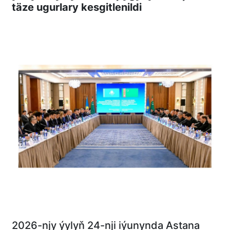
täze ugurlary kesgitlenildi
2026-njy ýylyň 24-nji iýunynda Astana