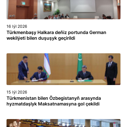
16 Iýl 2026
Türkmenbaşy Halkara deňiz portunda German
wekilýeti bilen duşuşyk geçirildi
15 Iýl 2026
Türkmenistan bilen Özbegistanyň arasynda
hyzmatdaşlyk Maksatnamasyna gol çekildi