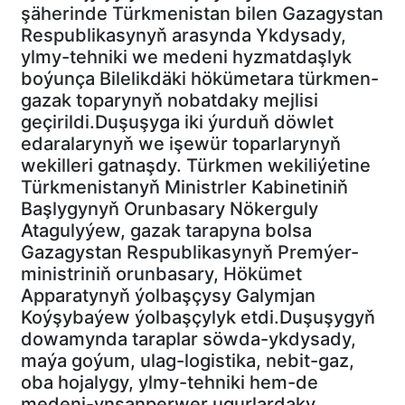
şäherinde Türkmenistan bilen Gazagystan
Respublikasynyň arasynda Ykdysady,
ylmy-tehniki we medeni hyzmatdaşlyk
boýunça Bilelikdäki hökümetara türkmen-
gazak toparynyň nobatdaky mejlisi
geçirildi.Duşuşyga iki ýurduň döwlet
edaralarynyň we işewür toparlarynyň
wekilleri gatnaşdy. Türkmen wekiliýetine
Türkmenistanyň Ministrler Kabinetiniň
Başlygynyň Orunbasary Nökerguly
Atagulyýew, gazak tarapyna bolsa
Gazagystan Respublikasynyň Premýer-
ministriniň orunbasary, Hökümet
Apparatynyň ýolbaşçysy Galymjan
Koýşybaýew ýolbaşçylyk etdi.Duşuşygyň
dowamynda taraplar söwda-ykdysady,
maýa goýum, ulag-logistika, nebit-gaz,
oba hojalygy, ylmy-tehniki hem-de
medeni-ynsanperwer ugurlardaky