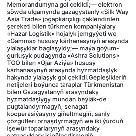
Memorandumyna gol çekildi;— elektron
söwda ulgamynda gazagystanly «Silk Way
Asia Trade» jogapkärçiligi çäklendirilen
şereketi bilen türkmen kompaniýalary
«Hazar Logistik» hojalyk jemgyýeti we
«Gamma» hususy kärhanasynyň arasynda
ylalaşyklar baglaşyldy;— maýa goýum-
gurluşyk pudagynda «Ashra Solutions»
TОО bilen «Ojar Aziýa» hususy
kärhanasynyň arasynda hyzmatdaşlyk
hakynda ylalaşyk gol çekildi.Gepleşikleriň
netijeleri boýunça taraplar Türkmenistan
bilen Gazagystanyň arasyndaky
hyzmatdaşlygy mundan beýläk-de
pugtalandyrmagyň, senagat
kooperasiýasyny giňeltmegiň, sanly
çözgütleri ornaşdyrmagyň we iki ýurduň
işewür toparlarynyň arasyndaky
gatnaşyklary işjeňleşdirmegiň