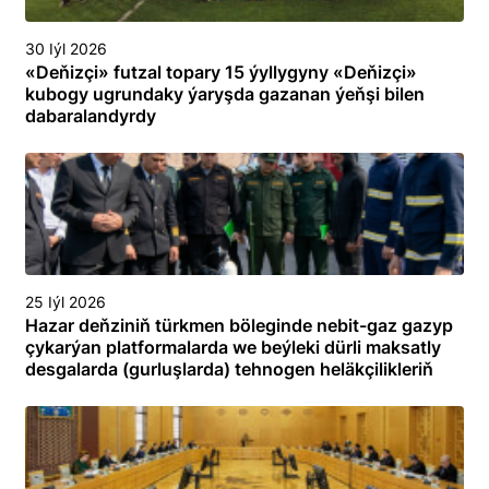
30 Iýl 2026
«Deňizçi» futzal topary 15 ýyllygyny «Deňizçi»
kubogy ugrundaky ýaryşda gazanan ýeňşi bilen
dabaralandyrdy
25 Iýl 2026
Hazar deňziniň türkmen böleginde nebit-gaz gazyp
çykarýan platformalarda we beýleki dürli maksatly
desgalarda (gurluşlarda) tehnogen heläkçilikleriň
öňüni almak we olary ýok etmek boýunça
toplumlaýyn türgenleşik okuwy