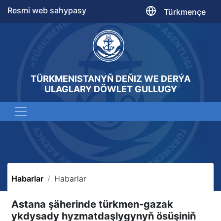
Resmi web sahypasy
Türkmençe
TÜRKMENISTANYŇ DEŇIZ WE DERÝA
ULAGLARY DÖWLET GULLUGY
Habarlar
Habarlar
Astana şäherinde türkmen-gazak
ykdysady hyzmatdaşlygynyň ösüşiniň