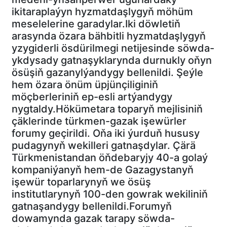
ikitaraplaýyn hyzmatdaşlygyň möhüm
meselelerine garadylar.Iki döwletiň
arasynda özara bähbitli hyzmatdaşlygyň
yzygiderli ösdürilmegi netijesinde söwda-
ykdysady gatnaşyklarynda durnukly oňyn
ösüşiň gazanylýandygy bellenildi. Şeýle
hem özara önüm üpjünçiliginiň
möçberleriniň ep-esli artýandygy
nygtaldy.Hökümetara toparyň mejlisiniň
çäklerinde türkmen-gazak işewürler
forumy geçirildi. Oňa iki ýurduň hususy
pudagynyň wekilleri gatnaşdylar. Çärä
Türkmenistandan öňdebaryjy 40-a golaý
kompaniýanyň hem-de Gazagystanyň
işewür toparlarynyň we ösüş
institutlarynyň 100-den gowrak wekiliniň
gatnaşandygy bellenildi.Forumyň
dowamynda gazak tarapy söwda-