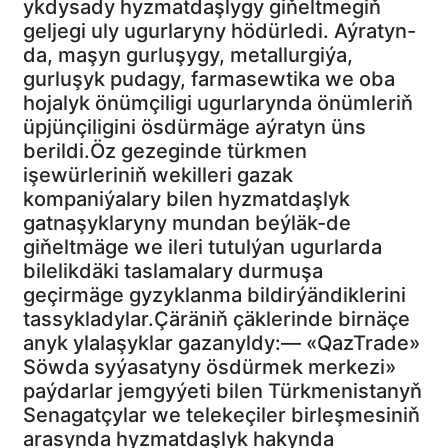
ykdysady hyzmatdaşlygy giňeltmegiň
geljegi uly ugurlaryny hödürledi. Aýratyn-
da, maşyn gurluşygy, metallurgiýa,
gurluşyk pudagy, farmasewtika we oba
hojalyk önümçiligi ugurlarynda önümleriň
üpjünçiligini ösdürmäge aýratyn üns
berildi.Öz gezeginde türkmen
işewürleriniň wekilleri gazak
kompaniýalary bilen hyzmatdaşlyk
gatnaşyklaryny mundan beýläk-de
giňeltmäge we ileri tutulýan ugurlarda
bilelikdäki taslamalary durmuşa
geçirmäge gyzyklanma bildirýändiklerini
tassykladylar.Çäräniň çäklerinde birnäçe
anyk ylalaşyklar gazanyldy:— «QazTrade»
Söwda syýasatyny ösdürmek merkezi»
paýdarlar jemgyýeti bilen Türkmenistanyň
Senagatçylar we telekeçiler birleşmesiniň
arasynda hyzmatdaşlyk hakynda