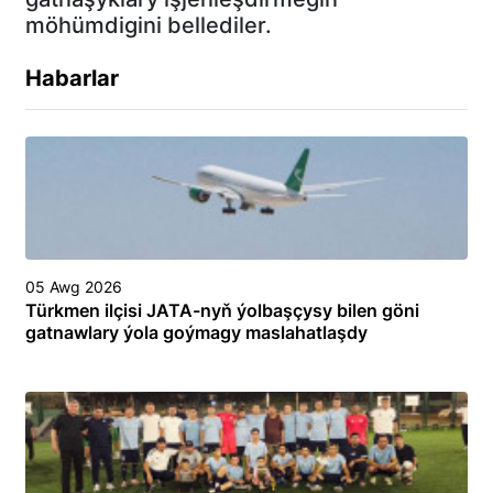
möhümdigini bellediler.
Habarlar
05 Awg 2026
Türkmen ilçisi JATA-nyň ýolbaşçysy bilen göni
gatnawlary ýola goýmagy maslahatlaşdy