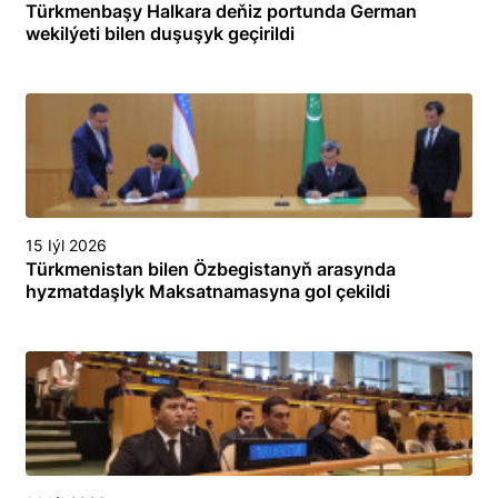
Türkmenbaşy Halkara deňiz portunda German
wekilýeti bilen duşuşyk geçirildi
15 Iýl 2026
Türkmenistan bilen Özbegistanyň arasynda
hyzmatdaşlyk Maksatnamasyna gol çekildi