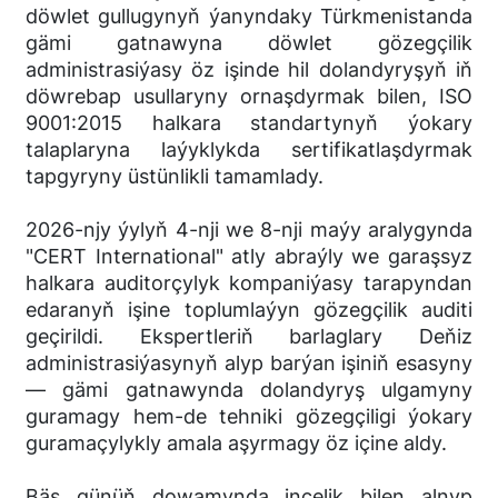
döwlet gullugynyň ýanyndaky Türkmenistanda
gämi gatnawyna döwlet gözegçilik
administrasiýasy öz işinde hil dolandyryşyň iň
döwrebap usullaryny ornaşdyrmak bilen, ISO
9001:2015 halkara standartynyň ýokary
talaplaryna laýyklykda sertifikatlaşdyrmak
tapgyryny üstünlikli tamamlady.
2026-njy ýylyň 4-nji we 8-nji maýy aralygynda
"CERT International" atly abraýly we garaşsyz
halkara auditorçylyk kompaniýasy tarapyndan
edaranyň işine toplumlaýyn gözegçilik auditi
geçirildi. Ekspertleriň barlaglary Deňiz
administrasiýasynyň alyp barýan işiniň esasyny
— gämi gatnawynda dolandyryş ulgamyny
guramagy hem-de tehniki gözegçiligi ýokary
guramaçylykly amala aşyrmagy öz içine aldy.
Bäş günüň dowamynda inçelik bilen alnyp