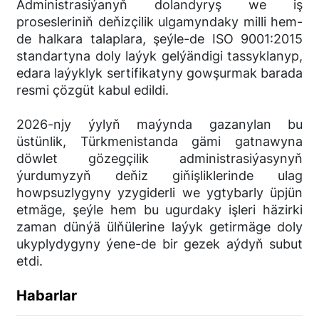
Administrasiýanyň dolandyryş we iş
prosesleriniň deňizçilik ulgamyndaky milli hem-
de halkara talaplara, şeýle-de ISO 9001:2015
standartyna doly laýyk gelýändigi tassyklanyp,
edara laýyklyk sertifikatyny gowşurmak barada
resmi çözgüt kabul edildi.
2026-njy ýylyň maýynda gazanylan bu
üstünlik, Türkmenistanda gämi gatnawyna
döwlet gözegçilik administrasiýasynyň
ýurdumyzyň deňiz giňişliklerinde ulag
howpsuzlygyny yzygiderli we ygtybarly üpjün
etmäge, şeýle hem bu ugurdaky işleri häzirki
zaman dünýä ülňülerine laýyk getirmäge doly
ukyplydygyny ýene-de bir gezek aýdyň subut
etdi.
Habarlar