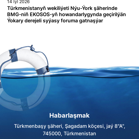
14 Iýl 2026
Türkmenistanyň wekiliýeti Nýu-Ýork şäherinde
BMG-niň EKOSOS-yň howandarlygynda geçirilýän
Ýokary derejeli syýasy foruma gatnaşýar
Habarlaşmak
Türkmenbaşy şäheri, Şagadam köçesi, jaý 8"A",
745000, Türkmenistan