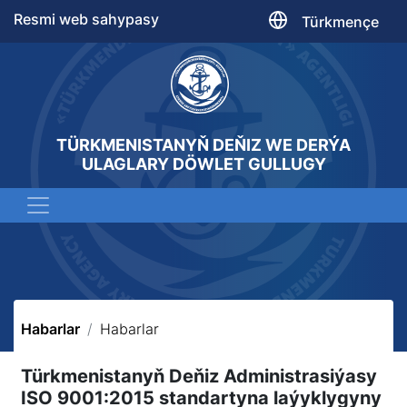
Resmi web sahypasy
Türkmençe
TÜRKMENISTANYŇ DEŇIZ WE DERÝA
ULAGLARY DÖWLET GULLUGY
Habarlar
Habarlar
Türkmenistanyň Deňiz Administrasiýasy
ISO 9001:2015 standartyna laýyklygyny