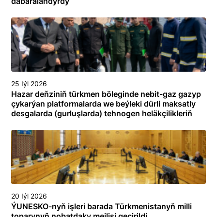
dabaralandyrdy
25 Iýl 2026
Hazar deňziniň türkmen böleginde nebit-gaz gazyp
çykarýan platformalarda we beýleki dürli maksatly
desgalarda (gurluşlarda) tehnogen heläkçilikleriň
öňüni almak we olary ýok etmek boýunça
toplumlaýyn türgenleşik okuwy
20 Iýl 2026
ÝUNESKO-nyň işleri barada Türkmenistanyň milli
toparynyň nobatdaky mejlisi geçirildi