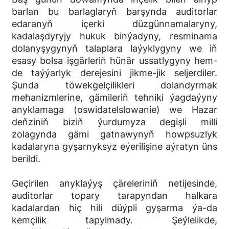
barlan bu barlaglaryň barşynda auditorlar
edaranyň içerki düzgünnamalaryny,
kadalaşdyryjy hukuk binýadyny, resminama
dolanyşygynyň talaplara laýyklygyny we iň
esasy bolsa işgärleriň hünär ussatlygyny hem-
de taýýarlyk derejesini jikme-jik seljerdiler.
Şunda töwekgelçilikleri dolandyrmak
mehanizmlerine, gämileriň tehniki ýagdaýyny
anyklamaga (oswidatelslowanie) we Hazar
deňziniň biziň ýurdumyza degişli milli
zolagynda gämi gatnawynyň howpsuzlyk
kadalaryna gyşarnyksyz eýerilişine aýratyn üns
berildi.
Geçirilen anyklaýyş çäreleriniň netijesinde,
auditorlar topary tarapyndan halkara
kadalardan hiç hili düýpli gyşarma ýa-da
kemçilik tapylmady. Şeýlelikde,