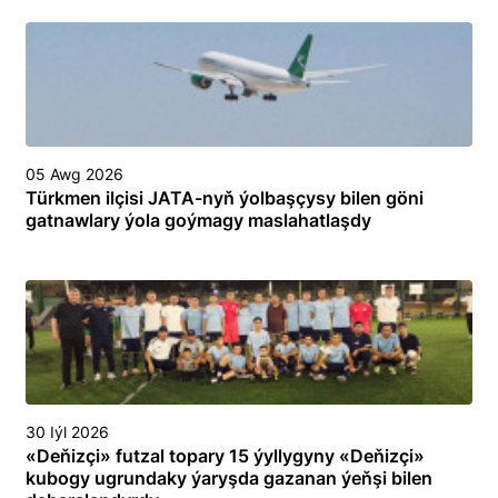
05 Awg 2026
Türkmen ilçisi JATA-nyň ýolbaşçysy bilen göni
gatnawlary ýola goýmagy maslahatlaşdy
30 Iýl 2026
«Deňizçi» futzal topary 15 ýyllygyny «Deňizçi»
kubogy ugrundaky ýaryşda gazanan ýeňşi bilen