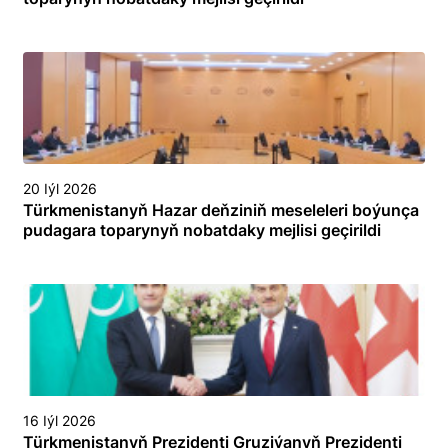
20 Iýl 2026
Türkmenistanyň Hazar deňziniň meseleleri boýunça
pudagara toparynyň nobatdaky mejlisi geçirildi
16 Iýl 2026
Türkmenistanyň Prezidenti Gruziýanyň Prezidenti