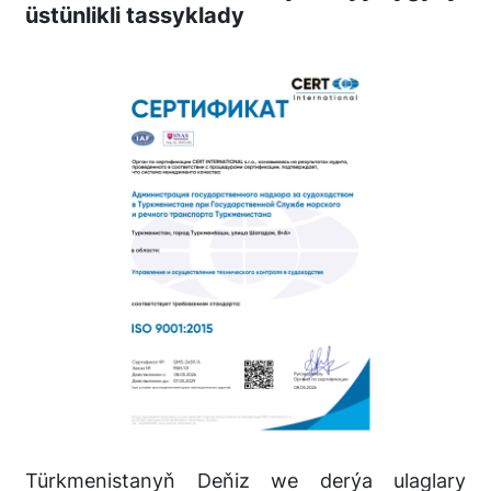
üstünlikli tassyklady
Türkmenistanyň Deňiz we derýa ulaglary