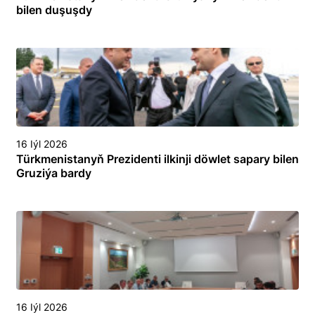
bilen duşuşdy
16 Iýl 2026
Türkmenistanyň Prezidenti ilkinji döwlet sapary bilen
Gruziýa bardy
16 Iýl 2026