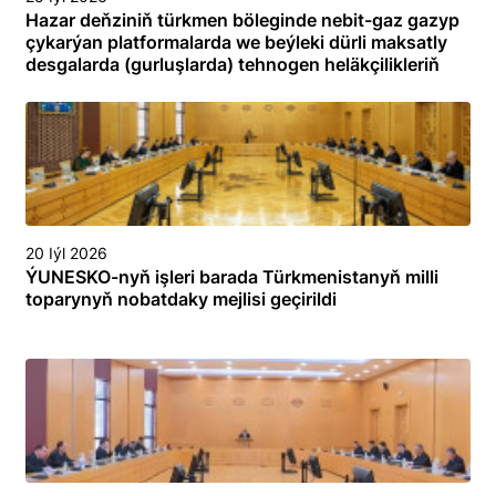
Hazar deňziniň türkmen böleginde nebit-gaz gazyp
çykarýan platformalarda we beýleki dürli maksatly
desgalarda (gurluşlarda) tehnogen heläkçilikleriň
öňüni almak we olary ýok etmek boýunça
toplumlaýyn türgenleşik okuwy
20 Iýl 2026
ÝUNESKO-nyň işleri barada Türkmenistanyň milli
toparynyň nobatdaky mejlisi geçirildi