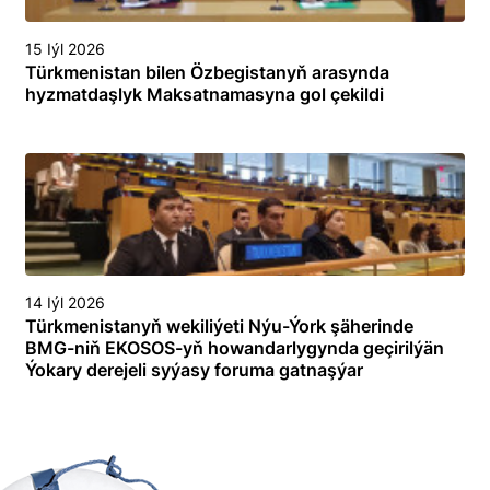
15 Iýl 2026
Türkmenistan bilen Özbegistanyň arasynda
hyzmatdaşlyk Maksatnamasyna gol çekildi
14 Iýl 2026
Türkmenistanyň wekiliýeti Nýu-Ýork şäherinde
BMG-niň EKOSOS-yň howandarlygynda geçirilýän
Ýokary derejeli syýasy foruma gatnaşýar