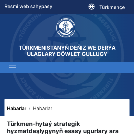
Resmi web sahypasy
Türkmençe
TÜRKMENISTANYŇ DEŇIZ WE DERÝA
ULAGLARY DÖWLET GULLUGY
Habarlar
Habarlar
Türkmen-hytaý strategik
hyzmatdaşlygynyň esasy ugurlary ara