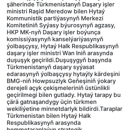
şäherinde Türkmenistanyň Daşary işler
ministri Raşid Meredow bilen Hytaý
Kommunistik partiýasynyň Merkezi
Komitetiniň Syýasy býurosynyň agzasy,
HKP MK-nyň Daşary işler boýunça
komissiýasynyň kanselýariýasynyň
ýolbaşçysy, Hytaý Halk Respublikasynyň
daşary işler ministri Wan Iniň arasynda
duşuşyk geçirildi.Duşuşygyň başynda
Türkmenistanyň daşary syýasat
edarasynyň ýolbaşçysy hytaýly kärdeşini
BMG-niň Howpsuzlyk Geňeşiniň ýokary
derejeli açyk çekişmeleriniň üstünlikli
geçirilmegi bilen gutlady. Hytaý tarapy bu
çärä gatnaşandygy üçin türkmen
wekiliýetine minnetdarlyk bildirdi.Taraplar
Türkmenistan bilen Hytaý Halk
Respublikasynyň arasynda
hemmetaraplaýyn strategik