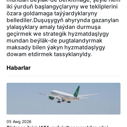
iki ýurduň başlangyçlaryny we tekliplerini
özara goldamaga taýýardyklaryny
bellediler.Duşuşygyň ahyrynda gazanylan
ylalaşyklary amaly taýdan durmuşa
geçirmek we strategik hyzmatdaşlygy
mundan beýläk-de pugtalandyrmak
maksady bilen ýakyn hyzmatdaşlygy
dowam etdirmek tassyklanyldy.
Habarlar
05 Awg 2026