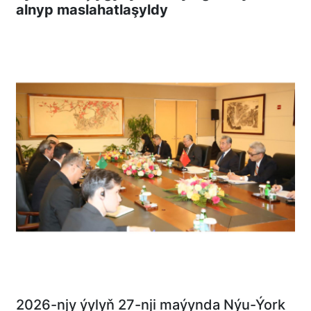
alnyp maslahatlaşyldy
2026-njy ýylyň 27-nji maýynda Nýu-Ýork