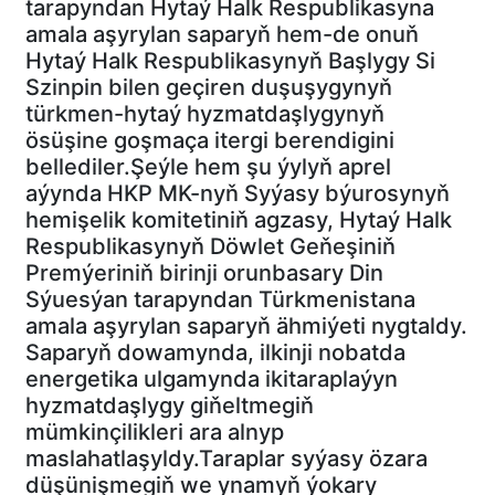
tarapyndan Hytaý Halk Respublikasyna
amala aşyrylan saparyň hem-de onuň
Hytaý Halk Respublikasynyň Başlygy Si
Szinpin bilen geçiren duşuşygynyň
türkmen-hytaý hyzmatdaşlygynyň
ösüşine goşmaça itergi berendigini
bellediler.Şeýle hem şu ýylyň aprel
aýynda HKP MK-nyň Syýasy býurosynyň
hemişelik komitetiniň agzasy, Hytaý Halk
Respublikasynyň Döwlet Geňeşiniň
Premýeriniň birinji orunbasary Din
Sýuesýan tarapyndan Türkmenistana
amala aşyrylan saparyň ähmiýeti nygtaldy.
Saparyň dowamynda, ilkinji nobatda
energetika ulgamynda ikitaraplaýyn
hyzmatdaşlygy giňeltmegiň
mümkinçilikleri ara alnyp
maslahatlaşyldy.Taraplar syýasy özara
düşünişmegiň we ynamyň ýokary