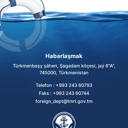
Habarlaşmak
Türkmenbaşy şäheri, Şagadam köçesi, jaý 8"A",
745000, Türkmenistan
Telefon : +993 243 60793
Faks : +993 243 60744
foreign_dept@tmrl.gov.tm