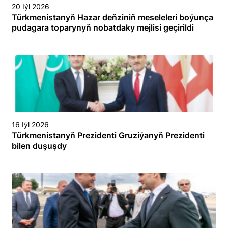
20 Iýl 2026
Türkmenistanyň Hazar deňziniň meseleleri boýunça
pudagara toparynyň nobatdaky mejlisi geçirildi
16 Iýl 2026
Türkmenistanyň Prezidenti Gruziýanyň Prezidenti
bilen duşuşdy