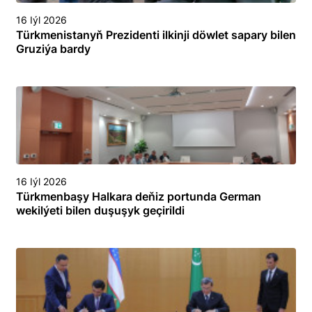
16 Iýl 2026
Türkmenistanyň Prezidenti ilkinji döwlet sapary bilen
Gruziýa bardy
16 Iýl 2026
Türkmenbaşy Halkara deňiz portunda German
wekilýeti bilen duşuşyk geçirildi