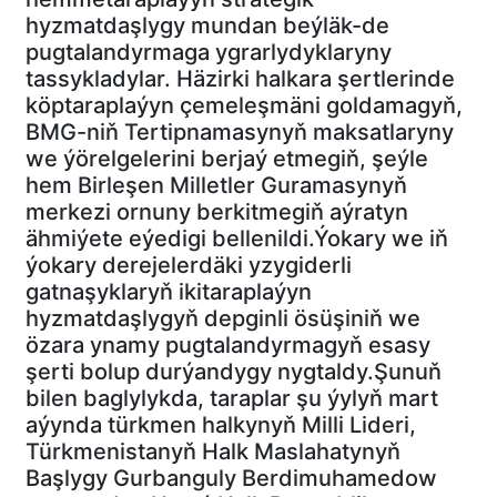
hyzmatdaşlygy mundan beýläk-de
pugtalandyrmaga ygrarlydyklaryny
tassykladylar. Häzirki halkara şertlerinde
köptaraplaýyn çemeleşmäni goldamagyň,
BMG-niň Tertipnamasynyň maksatlaryny
we ýörelgelerini berjaý etmegiň, şeýle
hem Birleşen Milletler Guramasynyň
merkezi ornuny berkitmegiň aýratyn
ähmiýete eýedigi bellenildi.Ýokary we iň
ýokary derejelerdäki yzygiderli
gatnaşyklaryň ikitaraplaýyn
hyzmatdaşlygyň depginli ösüşiniň we
özara ynamy pugtalandyrmagyň esasy
şerti bolup durýandygy nygtaldy.Şunuň
bilen baglylykda, taraplar şu ýylyň mart
aýynda türkmen halkynyň Milli Lideri,
Türkmenistanyň Halk Maslahatynyň
Başlygy Gurbanguly Berdimuhamedow