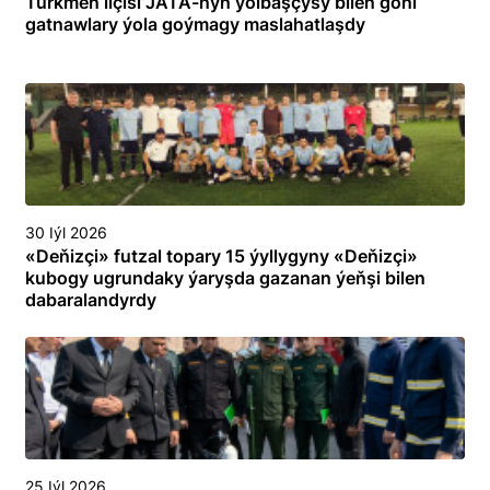
Türkmen ilçisi JATA-nyň ýolbaşçysy bilen göni
gatnawlary ýola goýmagy maslahatlaşdy
30 Iýl 2026
«Deňizçi» futzal topary 15 ýyllygyny «Deňizçi»
kubogy ugrundaky ýaryşda gazanan ýeňşi bilen
dabaralandyrdy
25 Iýl 2026