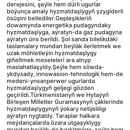
derejesini, şeýle hem dürli ugurlar
boýunça amaly hyzmatdaşlygyň yzygiderli
ösüşini bellediler.Gepleşikleriň
dowamynda energetika pudagyndaky
hyzmatdaşlyga, aýratyn-da gaz pudagyna
aýratyn üns berildi. Şol sanda bilelikdäki
taslamalary mundan beýläk ilerletmek we
uzak möhletleýin hyzmatdaşlygy
giňeltmek meseleleri ara alnyp
maslahatlaşyldy.Şeýle hem söwda-
ykdysady, innowasion-tehnologik hem-de
medeni-ynsanperwer ugurlarda
hyzmatdaşlygyň geljegi gözden
geçirildi.Türkmenistanyň we Hytaýyň
Birleşen Milletler Guramasynyň çäklerinde
hyzmatdaşlygynyň ýokary netijeliligi
aýratyn nygtaldy. Taraplar halkara
meýdançalarda özara utgaşyklygy
mundan beýläk-de berkitmäge, şeýle hem