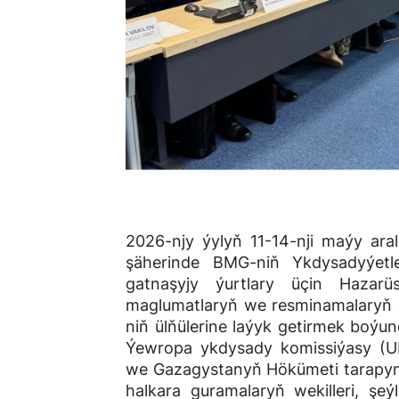
2026-njy ýylyň 11-14-nji maýy ar
şäherinde BMG-niň Ykdysadyýetl
gatnaşyjy ýurtlary üçin Hazarü
maglumatlaryň we resminamalaryň 
niň ülňülerine laýyk getirmek boýu
Ýewropa ykdysady komissiýasy (U
we Gazagystanyň Hökümeti tarapynd
halkara guramalaryň wekilleri, ş