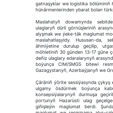
gatnaşyklar we logistika bölümini
hünärmenlerinden ybarat bolan türk
Maslahatyň dowamynda sebitde 
ulaglaryň dürli görnüşleriniň arasy
alyşmak we ýeke-täk maglumat model
maslahatlaşyldy. Hususan-da, se
ähmiýetine durulup geçilip, utga
möhletiniň 30 günden 13-17 güne ç
deňiz ulaglary edaralarynyň arasyn
boýunça CIM/SMGS bitewi resmi
Gazagystanyň, Azerbaýjanyň we Gruziý
Çäräniň ýörite sessiýasynda çykyş
ulgamy ösdürmek boýunça kabu
konsepsiýalarynyň durmuşa geçiri
portunyň Hazarüsti ulag geçelge
giňişleýin maglumat berdi. Şund
maglumat we resminama alyş-ça