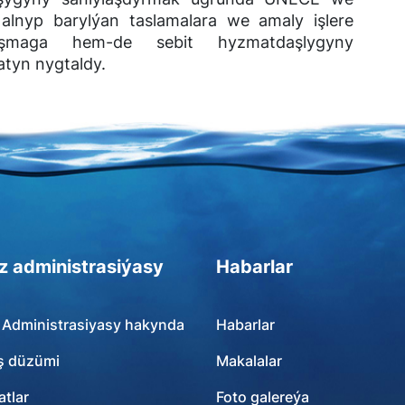
lnyp barylýan taslamalara we amaly işlere
şmaga hem-de sebit hyzmatdaşlygyny
tyn nygtaldy.
z administrasiýasy
Habarlar
 Administrasiyasy hakynda
Habarlar
ş düzümi
Makalalar
tlar
Foto galereýa