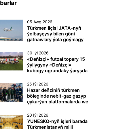
barlar
05 Awg 2026
Türkmen ilçisi JATA-nyň
ýolbaşçysy bilen göni
gatnawlary ýola goýmagy
maslahatlaşdy
30 Iýl 2026
«Deňizçi» futzal topary 15
ýyllygyny «Deňizçi»
kubogy ugrundaky ýaryşda
gazanan ýeňşi bilen
dabaralandyrdy
25 Iýl 2026
Hazar deňziniň türkmen
böleginde nebit-gaz gazyp
çykarýan platformalarda we
beýleki dürli maksatly
desgalarda (gurluşlarda)
20 Iýl 2026
tehnogen heläkçilikleriň
ÝUNESKO-nyň işleri barada
öňüni almak we olary ýok
Türkmenistanyň milli