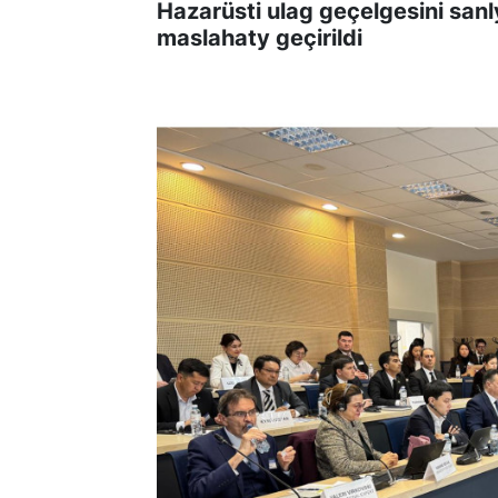
Hazarüsti ulag geçelgesini sa
maslahaty geçirildi