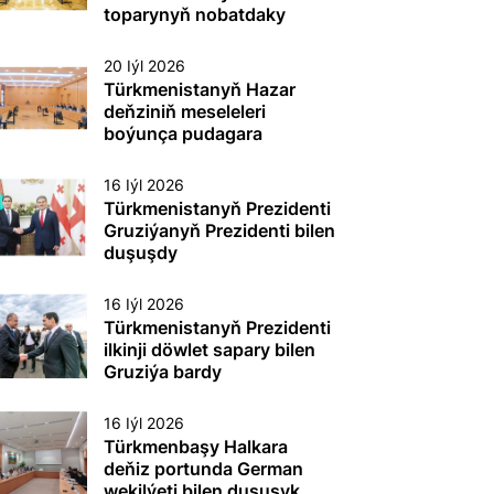
etmek boýunça
toparynyň nobatdaky
toplumlaýyn türgenleşik
mejlisi geçirildi
okuwy
20 Iýl 2026
Türkmenistanyň Hazar
deňziniň meseleleri
boýunça pudagara
toparynyň nobatdaky
mejlisi geçirildi
16 Iýl 2026
Türkmenistanyň Prezidenti
Gruziýanyň Prezidenti bilen
duşuşdy
16 Iýl 2026
Türkmenistanyň Prezidenti
ilkinji döwlet sapary bilen
Gruziýa bardy
16 Iýl 2026
Türkmenbaşy Halkara
deňiz portunda German
wekilýeti bilen duşuşyk