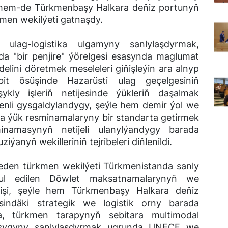
ň hem-de Türkmenbaşy Halkara deňiz portunyň
men wekilýeti gatnaşdy.
ulag-logistika ulgamyny sanlylaşdyrmak,
nda "bir penjire" ýörelgesi esasynda maglumat
ini döretmek meseleleri giňişleýin ara alnyp
bit ösüşinde Hazarüsti ulag geçelgesiniň
şykly işleriň netijesinde ýükleriň daşalmak
enli gysgaldylandygy, şeýle hem demir ýol we
da ýük resminamalaryny bir standarta getirmek
namasynyň netijeli ulanylýandygy barada
anyň wekilleriniň tejribeleri diňlenildi.
 eden türkmen wekilýeti Türkmenistanda sanly
l edilen Döwlet maksatnamalarynyň we
lişi, şeýle hem Türkmenbaşy Halkara deňiz
sindäki strategik we logistik orny barada
a, türkmen tarapynyň sebitara multimodal
lşygyny sanlylaşdyrmak ugrunda UNECE we