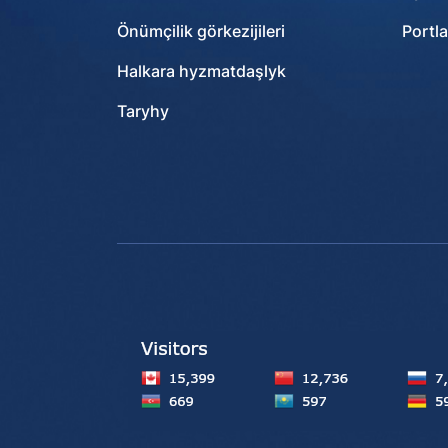
Önümçilik görkezijileri
Portla
Halkara hyzmatdaşlyk
Taryhy