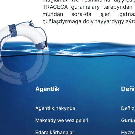
TRACECA guramalary tarapyndan a
mundan sora-da işjeň gatna
çuňlaşdyrmaga doly taýýardygy aýra
Agentlik
Deňi
Agentlik hakynda
Deňiz
Maksady we wezipeleri
Gurlu
Edara kärhanalar
Hyzma