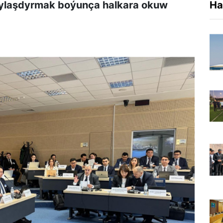
nlylaşdyrmak boýunça halkara okuw
Ha