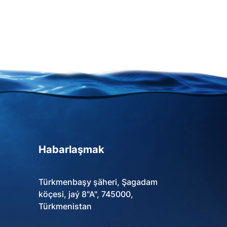
Habarlaşmak
Türkmenbaşy şäheri, Şagadam
köçesi, jaý 8"A", 745000,
Türkmenistan