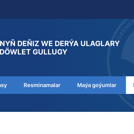
NYŇ DEŇIZ WE DERÝA ULAGLARY
DÖWLET GULLUGY
asy
Resminamalar
Maýa goýumlar