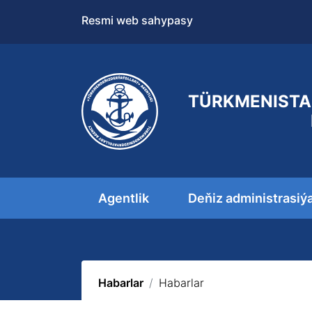
Resmi web sahypasy
TÜRKMENISTA
Agentlik
Deňiz administrasiý
Habarlar
Habarlar