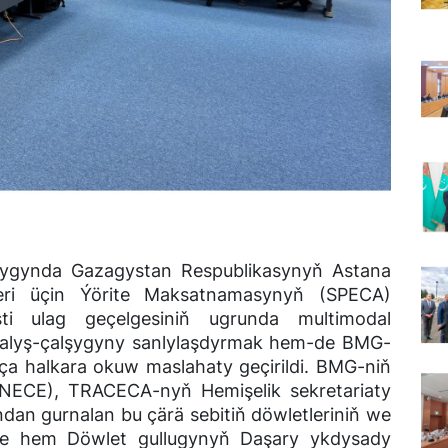
alygynda Gazagystan Respublikasynyň Astana
eri üçin Ýörite Maksatnamasynyň (SPECA)
sti ulag geçelgesiniň ugrunda multimodal
alyş-çalşygyny sanlylaşdyrmak hem-de BMG-
nça halkara okuw maslahaty geçirildi. BMG-niň
NECE), TRACECA-nyň Hemişelik sekretariaty
an gurnalan bu çärä sebitiň döwletleriniň we
eýle hem Döwlet gullugynyň Daşary ykdysady