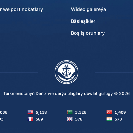
r we port nokatlary
Wideo galereýa
Bäsleşikler
Boş iş orunlary
Türkmenistanyň Deňiz we derýa ulaglary döwlet gullugy ©
2026