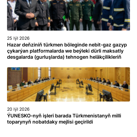
25 Iýl 2026
Hazar deňziniň türkmen böleginde nebit-gaz gazyp
çykarýan platformalarda we beýleki dürli maksatly
desgalarda (gurluşlarda) tehnogen heläkçilikleriň
öňüni almak we olary ýok etmek boýunça
toplumlaýyn türgenleşik okuwy
20 Iýl 2026
ÝUNESKO-nyň işleri barada Türkmenistanyň milli
toparynyň nobatdaky mejlisi geçirildi