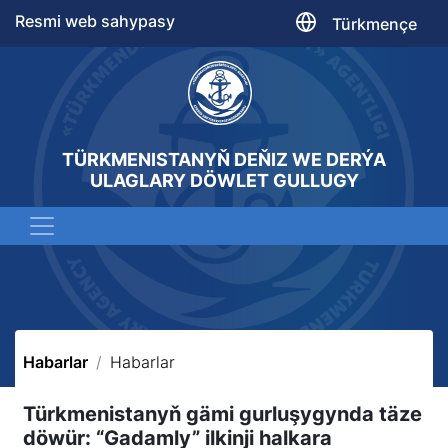
Resmi web sahypasy
Türkmençe
TÜRKMENISTANYŇ DEŇIZ WE DERÝA
ULAGLARY DÖWLET GULLUGY
Habarlar
Habarlar
Türkmenistanyň gämi gurluşygynda täze
döwür: “Gadamly” ilkinji halkara