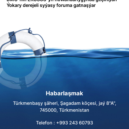
Ýokary derejeli syýasy foruma gatnaşýar
Habarlaşmak
Türkmenbaşy şäheri, Şagadam köçesi, jaý 8"A",
745000, Türkmenistan
Telefon : +993 243 60793