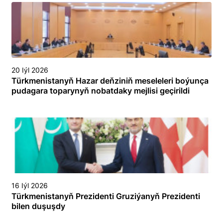
20 Iýl 2026
Türkmenistanyň Hazar deňziniň meseleleri boýunça
pudagara toparynyň nobatdaky mejlisi geçirildi
16 Iýl 2026
Türkmenistanyň Prezidenti Gruziýanyň Prezidenti
bilen duşuşdy