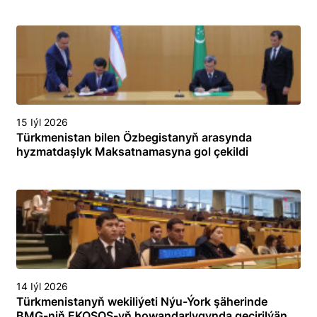
15 Iýl 2026
Türkmenistan bilen Özbegistanyň arasynda
hyzmatdaşlyk Maksatnamasyna gol çekildi
14 Iýl 2026
Türkmenistanyň wekiliýeti Nýu-Ýork şäherinde
BMG-niň EKOSOS-yň howandarlygynda geçirilýän