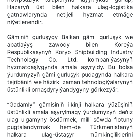
Hazaryň üsti bilen halkara ulag-logistika
gatnawlarynda netijeli hyzmat etmäge
niýetlenendir.
Gäminiň gurluşygy Balkan gämi gurluşyk we
abatlaýyş zawody bilen Koreýa
Respublikasynyň Koryo Shipbuilding Industry
Technology Co. Ltd. kompaniýasynyň
hyzmatdaşlygynda amala aşyryldy. Bu bolsa
ýurdumyzyň gämi gurluşyk pudagynda halkara
tejribäniň we häzirki zaman tehnologiýalarynyň
üstünlikli ornaşdyrylýandygyny görkezýär.
“Gadamly” gämisiniň ilkinji halkara ýüzüşiniň
üstünlikli amala aşyrylmagy ýurdumyzyň deňiz
ulag ulgamyny ösdürmek, milli söwda flotuny
pugtalandyrmak hem-de Türkmenistanyň
halkara ulag-üstaşyr mümkinçiliklerini