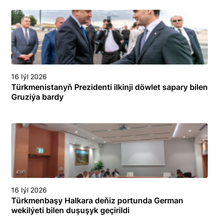
16 Iýl 2026
Türkmenistanyň Prezidenti ilkinji döwlet sapary bilen
Gruziýa bardy
16 Iýl 2026
Türkmenbaşy Halkara deňiz portunda German
wekilýeti bilen duşuşyk geçirildi