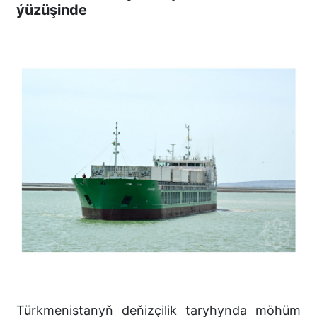
ýüzüşinde
Türkmenistanyň deňizçilik taryhynda möhüm