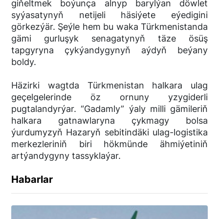
giňeltmek boýunça alnyp barylýan döwlet
syýasatynyň netijeli häsiýete eýedigini
görkezýär. Şeýle hem bu waka Türkmenistanda
gämi gurluşyk senagatynyň täze ösüş
tapgyryna çykýandygynyň aýdyň beýany
boldy.
Häzirki wagtda Türkmenistan halkara ulag
geçelgelerinde öz ornuny yzygiderli
pugtalandyrýar. “Gadamly” ýaly milli gämileriň
halkara gatnawlaryna çykmagy bolsa
ýurdumyzyň Hazaryň sebitindäki ulag-logistika
merkezleriniň biri hökmünde ähmiýetiniň
artýandygyny tassyklaýar.
Habarlar