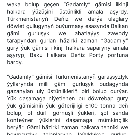
waka bolup geçen “Gadamly” gämisi ilkinji
halkara ýüzüşini üstünlikli amala aşyrdy.
Türkmenistanyň Deňiz we derýa ulaglary
döwlet gullugynyň buýurmasy esasynda Balkan
gämi gurluşyk we abatlaýyş zawody
tarapyndan gurlan häzirki zaman “Gadamly”
gury ýük gämisi ilkinji halkara saparyny amala
aşyryp, Baku Halkara Deňiz Porty portuna
bardy.
“Gadamly” gämisi Türkmenistanyň garaşsyzlyk
ýyllarynda milli gämi gurluşyk pudagynda
gazanylan uly üstünlikleriň biri bolup durýar.
Ýük daşamaga niýetlenen bu döwrebap gury
ýük gämisiniň ýük göterijiligi 6100 tonna deň
bolup, ol dürli görnüşli ýükleri, şol sanda
konteýner ýüklerini daşamaga mümkinçilik
berýär. Gämi häzirki zaman halkara tehniki we
howpsuzlyk talaplaryna laýyklykda gurlup,