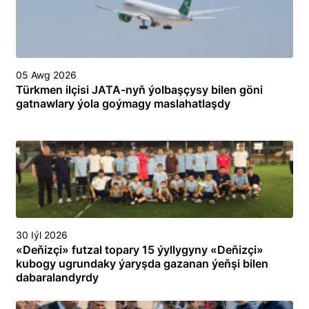
05 Awg 2026
Türkmen ilçisi JATA-nyň ýolbaşçysy bilen göni
gatnawlary ýola goýmagy maslahatlaşdy
30 Iýl 2026
«Deňizçi» futzal topary 15 ýyllygyny «Deňizçi»
kubogy ugrundaky ýaryşda gazanan ýeňşi bilen
dabaralandyrdy