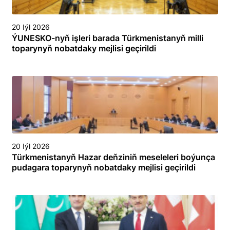
20 Iýl 2026
ÝUNESKO-nyň işleri barada Türkmenistanyň milli
toparynyň nobatdaky mejlisi geçirildi
20 Iýl 2026
Türkmenistanyň Hazar deňziniň meseleleri boýunça
pudagara toparynyň nobatdaky mejlisi geçirildi