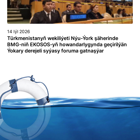
14 Iýl 2026
Türkmenistanyň wekiliýeti Nýu-Ýork şäherinde
BMG-niň EKOSOS-yň howandarlygynda geçirilýän
Ýokary derejeli syýasy foruma gatnaşýar