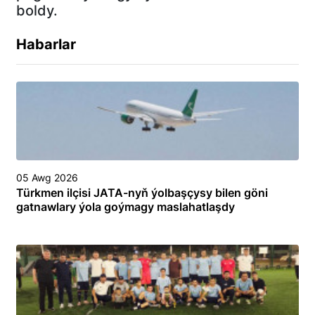
Habarlar
05 Awg 2026
Türkmen ilçisi JATA-nyň ýolbaşçysy bilen göni
gatnawlary ýola goýmagy maslahatlaşdy