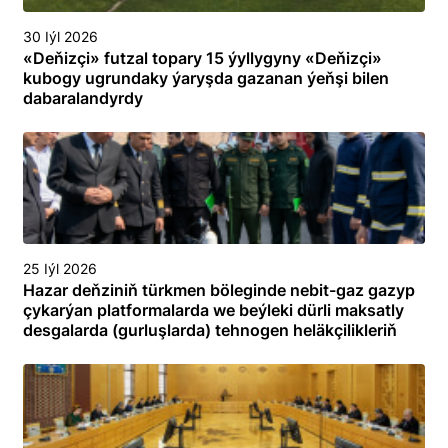
30 Iýl 2026
«Deňizçi» futzal topary 15 ýyllygyny «Deňizçi»
kubogy ugrundaky ýaryşda gazanan ýeňşi bilen
dabaralandyrdy
25 Iýl 2026
Hazar deňziniň türkmen böleginde nebit-gaz gazyp
çykarýan platformalarda we beýleki dürli maksatly
desgalarda (gurluşlarda) tehnogen heläkçilikleriň
öňüni almak we olary ýok etmek boýunça
toplumlaýyn türgenleşik okuwy