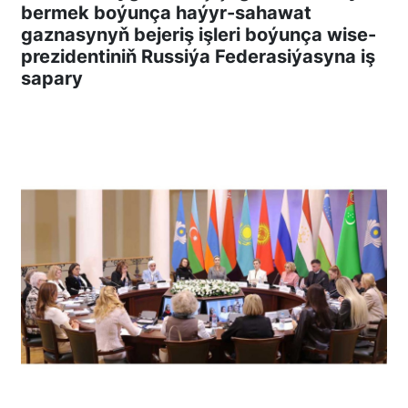
bermek boýunça haýyr-sahawat
gaznasynyň bejeriş işleri boýunça wise-
prezidentiniň Russiýa Federasiýasyna iş
sapary