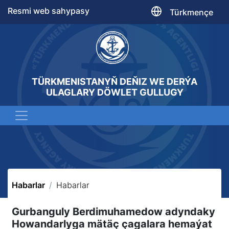
Resmi web sahypasy
Türkmençe
TÜRKMENISTANYŇ DEŇIZ WE DERÝA
ULAGLARY DÖWLET GULLUGY
Habarlar
Habarlar
Gurbanguly Berdimuhamedow adyndaky
Howandarlyga mätäç çagalara hemaýat