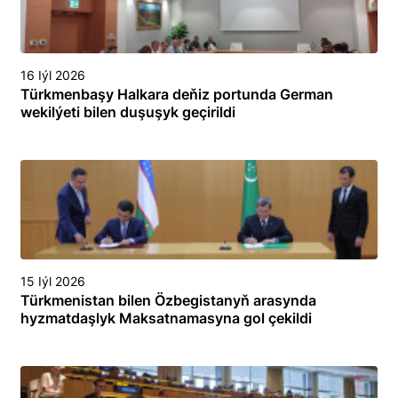
16 Iýl 2026
Türkmenbaşy Halkara deňiz portunda German
wekilýeti bilen duşuşyk geçirildi
15 Iýl 2026
Türkmenistan bilen Özbegistanyň arasynda
hyzmatdaşlyk Maksatnamasyna gol çekildi