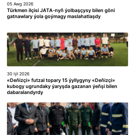
05 Awg 2026
Türkmen ilçisi JATA-nyň ýolbaşçysy bilen göni
gatnawlary ýola goýmagy maslahatlaşdy
30 Iýl 2026
«Deňizçi» futzal topary 15 ýyllygyny «Deňizçi»
kubogy ugrundaky ýaryşda gazanan ýeňşi bilen
dabaralandyrdy