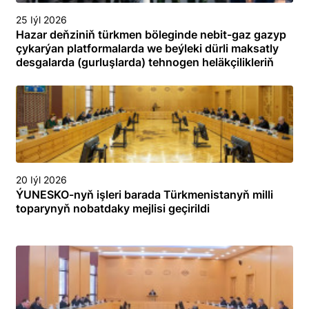
25 Iýl 2026
Hazar deňziniň türkmen böleginde nebit-gaz gazyp
çykarýan platformalarda we beýleki dürli maksatly
desgalarda (gurluşlarda) tehnogen heläkçilikleriň
öňüni almak we olary ýok etmek boýunça
toplumlaýyn türgenleşik okuwy
20 Iýl 2026
ÝUNESKO-nyň işleri barada Türkmenistanyň milli
toparynyň nobatdaky mejlisi geçirildi