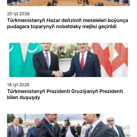
20 Iýl 2026
Türkmenistanyň Hazar deňziniň meseleleri boýunça
pudagara toparynyň nobatdaky mejlisi geçirildi
16 Iýl 2026
Türkmenistanyň Prezidenti Gruziýanyň Prezidenti
bilen duşuşdy