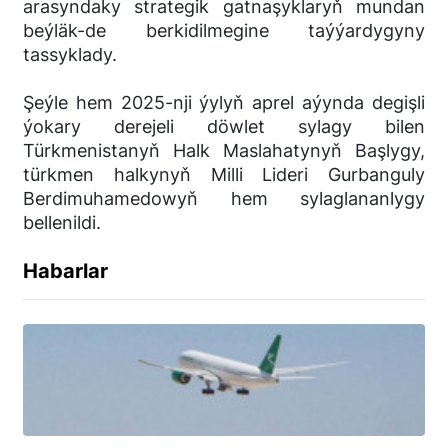
arasyndaky strategik gatnaşyklaryň mundan
beýläk-de berkidilmegine taýýardygyny
tassyklady.
Şeýle hem 2025-nji ýylyň aprel aýynda degişli
ýokary derejeli döwlet sylagy bilen
Türkmenistanyň Halk Maslahatynyň Başlygy,
türkmen halkynyň Milli Lideri Gurbanguly
Berdimuhamedowyň hem sylaglananlygy
bellenildi.
Habarlar