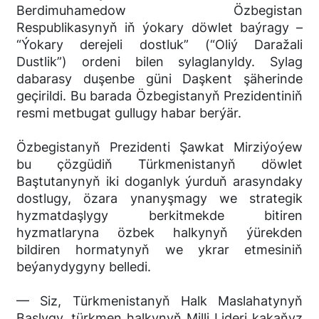
Berdimuhamedow Özbegistan
Respublikasynyň iň ýokary döwlet baýragy –
“Ýokary derejeli dostluk” (“Oliý Daražali
Dustlik”) ordeni bilen sylaglanyldy. Sylag
dabarasy duşenbe güni Daşkent şäherinde
geçirildi. Bu barada Özbegistanyň Prezidentiniň
resmi metbugat gullugy habar berýär.
Özbegistanyň Prezidenti Şawkat Mirziýoýew
bu çözgüdiň Türkmenistanyň döwlet
Baştutanynyň iki doganlyk ýurduň arasyndaky
dostlugy, özara ynanyşmagy we strategik
hyzmatdaşlygy berkitmekde bitiren
hyzmatlaryna özbek halkynyň ýürekden
bildiren hormatynyň we ykrar etmesiniň
beýanydygyny belledi.
— Siz, Türkmenistanyň Halk Maslahatynyň
Başlygy, türkmen halkynyň Milli Lideri kakaňyz