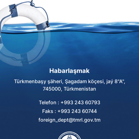
Habarlaşmak
Türkmenbaşy şäheri, Şagadam köçesi, jaý 8"A",
745000, Türkmenistan
Telefon : +993 243 60793
Faks : +993 243 60744
foreign_dept@tmrl.gov.tm