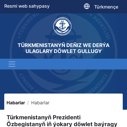
Resmi web sahypasy
Türkmençe
TÜRKMENISTANYŇ DEŇIZ WE DERÝA
ULAGLARY DÖWLET GULLUGY
Habarlar
Habarlar
Türkmenistanyň Prezidenti
Özbegistanyň iň ýokary döwlet baýragy