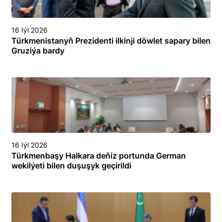
16 Iýl 2026
Türkmenistanyň Prezidenti ilkinji döwlet sapary bilen
Gruziýa bardy
16 Iýl 2026
Türkmenbaşy Halkara deňiz portunda German
wekilýeti bilen duşuşyk geçirildi