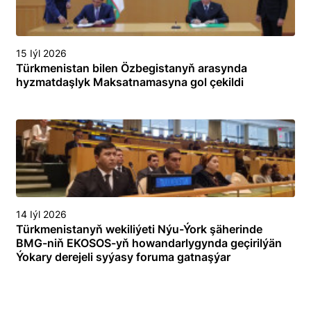
15 Iýl 2026
Türkmenistan bilen Özbegistanyň arasynda
hyzmatdaşlyk Maksatnamasyna gol çekildi
14 Iýl 2026
Türkmenistanyň wekiliýeti Nýu-Ýork şäherinde
BMG-niň EKOSOS-yň howandarlygynda geçirilýän
Ýokary derejeli syýasy foruma gatnaşýar