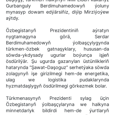
Gurbanguly Berdimuhamedowyň ýoluny
mynasyp dowam edýärsiňiz, diýip Mirziýoýew
aýtdy.
Özbegistanyň Prezidentiniň aýratyn
nygtamagyna görä, Serdar
Berdimuhamedowyň ýolbaşçylygynda
türkmen-özbek gatnaşyklary, hususan-da
söwda-ykdysady ugurlar boýunça işjeň
ösdürilýär. Şu ugurda gazanylan üstünlikleriň
hatarynda “Şawat–Daşoguz” serhetýaka söwda
zolagynyň işe girizilmegi hem-de energetika,
ulag we logistika pudaklarynda
hyzmatdaşlygyň ösdürilmegi görkezmek bolar.
Türkmenasynyň Prezidenti sylag üçin
Özbegistanyň ýolbaşçylaryna we halkyna
minnetdarlyk bildirdi hem-de ýurtlaryň