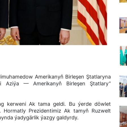
rdimuhamedow Amerikanyň Birleşen Ştatlaryna
zi Aziýa — Amerikanyň Birleşen Ştatlary”
ulag kerweni Ak tama geldi. Bu ýerde döwlet
y. Hormatly Prezidentimiz Ak tamyň Ruzwelt
ynda ýadygärlik ýazgy galdyrdy.