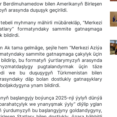
ar Berdimuhamedow bilen Amerikanyň Birleşen
yň arasynda duşuşyk geçirildi.
tebeli myhmany mähirli mübärekläp, “Merkezi
atlary” formatyndaky sammite gatnaşmaga
 bildirdi.
n Ak tama gelmäge, şeýle hem “Merkezi Aziýa
ormatyndaky sammite gatnaşmaga çakylyk üçin
bildirip, bu formatyň ýurtlarymyzyň arasynda
hyzmatdaşlygy pugtalandyrmak üçin täze
lledi we bu duşuşygyň Türkmenistan bilen
arasyndaky däp bolan dostlukly gatnaşyklary
oljakdygyna ynam bildirdi.
anyň başlangyjy boýunça 2025-nji ýylyň dünýä
 parahatçylyk we ynanyşmak ýyly” diýlip yglan
aryň ýurdumyzyň bu başlangyjyny goldandygyny,
eşen Ştatlary bilen dostlukly, özara bähbitli