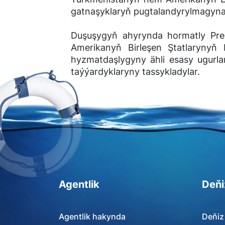
gatnaşyklaryň pugtalandyrylmagyna 
Duşuşygyň ahyrynda hormatly Pr
Amerikanyň Birleşen Ştatlarynyň
hyzmatdaşlygyny ähli esasy ugurl
taýýardyklaryny tassykladylar.
Agentlik
Deňi
Agentlik hakynda
Deňiz