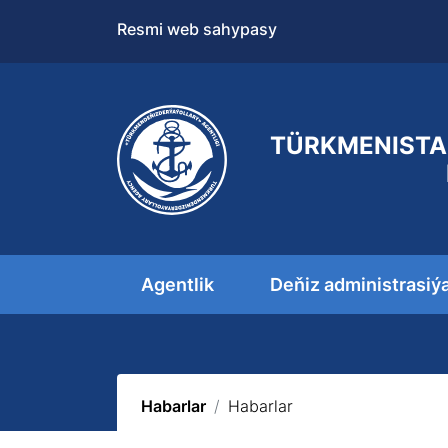
Resmi web sahypasy
TÜRKMENISTA
Agentlik
Deňiz administrasiý
Habarlar
Habarlar