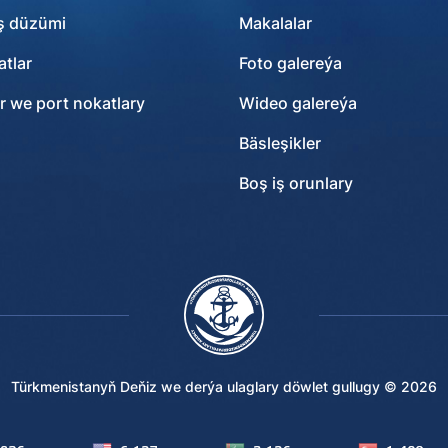
ş düzümi
Makalalar
tlar
Foto galereýa
r we port nokatlary
Wideo galereýa
Bäsleşikler
Boş iş orunlary
Türkmenistanyň Deňiz we derýa ulaglary döwlet gullugy ©
2026