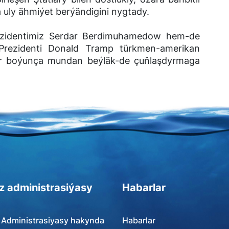
uly ähmiýet berýändigini nygtady.
ezidentimiz Serdar Berdimuhamedow hem-de
 Prezidenti Donald Tramp türkmen-amerikan
ar boýunça mundan beýläk-de çuňlaşdyrmaga
z administrasiýasy
Habarlar
 Administrasiyasy hakynda
Habarlar