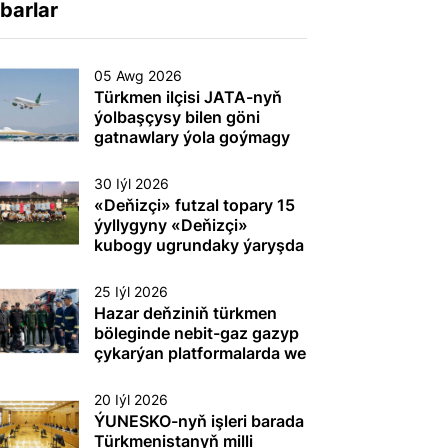
barlar
05 Awg 2026
Türkmen ilçisi JATA-nyň
ýolbaşçysy bilen göni
gatnawlary ýola goýmagy
maslahatlaşdy
30 Iýl 2026
«Deňizçi» futzal topary 15
ýyllygyny «Deňizçi»
kubogy ugrundaky ýaryşda
gazanan ýeňşi bilen
dabaralandyrdy
25 Iýl 2026
Hazar deňziniň türkmen
böleginde nebit-gaz gazyp
çykarýan platformalarda we
beýleki dürli maksatly
desgalarda (gurluşlarda)
20 Iýl 2026
tehnogen heläkçilikleriň
ÝUNESKO-nyň işleri barada
öňüni almak we olary ýok
Türkmenistanyň milli