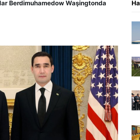
erdar Berdimuhamedow Waşingtonda
Ha