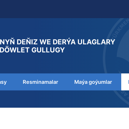
NYŇ DEŇIZ WE DERÝA ULAGLARY
DÖWLET GULLUGY
asy
Resminamalar
Maýa goýumlar