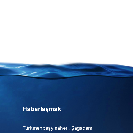
Habarlaşmak
Türkmenbaşy şäheri, Şagadam