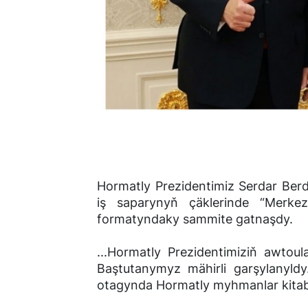
Hormatly Prezidentimiz Serdar Be
iş saparynyň çäklerinde “Merke
formatyndaky sammite gatnaşdy.
...Hormatly Prezidentimiziň awto
Baştutanymyz mähirli garşylanyld
otagynda Hormatly myhmanlar kitab