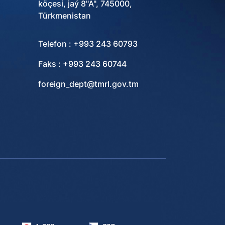
köçesi, jaý 8"A", 745000,
Türkmenistan
Telefon : +993 243 60793
Faks : +993 243 60744
foreign_dept@tmrl.gov.tm