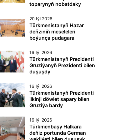
etmek boýunça
toparynyň nobatdaky
toplumlaýyn türgenleşik
mejlisi geçirildi
okuwy
20 Iýl 2026
Türkmenistanyň Hazar
deňziniň meseleleri
boýunça pudagara
toparynyň nobatdaky
mejlisi geçirildi
16 Iýl 2026
Türkmenistanyň Prezidenti
Gruziýanyň Prezidenti bilen
duşuşdy
16 Iýl 2026
Türkmenistanyň Prezidenti
ilkinji döwlet sapary bilen
Gruziýa bardy
16 Iýl 2026
Türkmenbaşy Halkara
deňiz portunda German
wekilýeti bilen duşuşyk