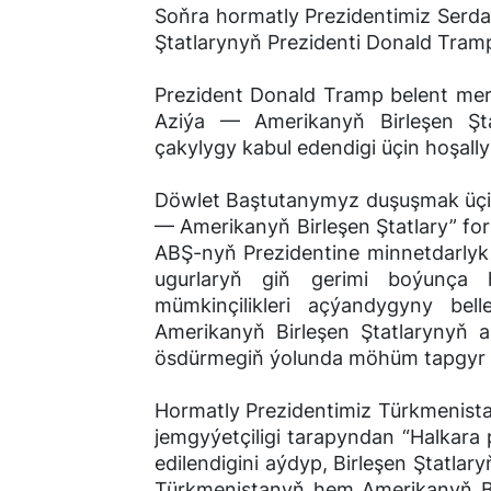
Soňra hormatly Prezidentimiz Serd
Ştatlarynyň Prezidenti Donald Tramp
Prezident Donald Tramp belent mer
Aziýa — Amerikanyň Birleşen Şt
çakylygy kabul edendigi üçin hoşallyk
Döwlet Baştutanymyz duşuşmak üçi
— Amerikanyň Birleşen Ştatlary” f
ABŞ-nyň Prezidentine minnetdarlyk 
ugurlaryň giň gerimi boýunça 
mümkinçilikleri açýandygyny be
Amerikanyň Birleşen Ştatlarynyň 
ösdürmegiň ýolunda möhüm tapgyr b
Hormatly Prezidentimiz Türkmenist
jemgyýetçiligi tarapyndan “Halkara
edilendigini aýdyp, Birleşen Ştatl
Türkmenistanyň hem Amerikanyň Birl