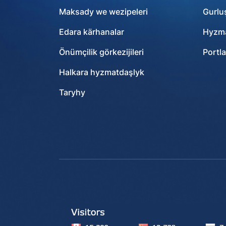
Maksady we wezipeleri
Gurlu
Edara kärhanalar
Hyzma
Önümçilik görkezijileri
Portla
Halkara hyzmatdaşlyk
Taryhy