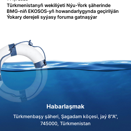
Türkmenistanyň wekiliýeti Nýu-Ýork şäherinde
BMG-niň EKOSOS-yň howandarlygynda geçirilýän
Ýokary derejeli syýasy foruma gatnaşýar
Habarlaşmak
Türkmenbaşy şäheri, Şagadam köçesi, jaý 8"A",
745000, Türkmenistan