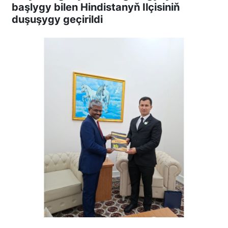
başlygy bilen Hindistanyň Ilçisiniň
duşuşygy geçirildi