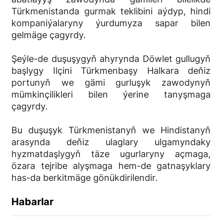
Türkmenistanda gurmak teklibini aýdyp, hindi
kompaniýalaryny ýurdumyza sapar bilen
gelmäge çagyrdy.
Şeýle-de duşuşygyň ahyrynda Döwlet gullugyň
başlygy Ilçini Türkmenbaşy Halkara deňiz
portunyň we gämi gurluşyk zawodynyň
mümkinçilikleri bilen ýerine tanyşmaga
çagyrdy.
Bu duşuşyk Türkmenistanyň we Hindistanyň
arasynda deňiz ulaglary ulgamyndaky
hyzmatdaşlygyň täze ugurlaryny açmaga,
özara tejribe alyşmaga hem-de gatnaşyklary
has-da berkitmäge gönükdirilendir.
Habarlar