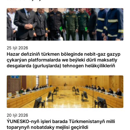
25 Iýl 2026
Hazar deňziniň türkmen böleginde nebit-gaz gazyp
çykarýan platformalarda we beýleki dürli maksatly
desgalarda (gurluşlarda) tehnogen heläkçilikleriň
öňüni almak we olary ýok etmek boýunça
toplumlaýyn türgenleşik okuwy
20 Iýl 2026
ÝUNESKO-nyň işleri barada Türkmenistanyň milli
toparynyň nobatdaky mejlisi geçirildi