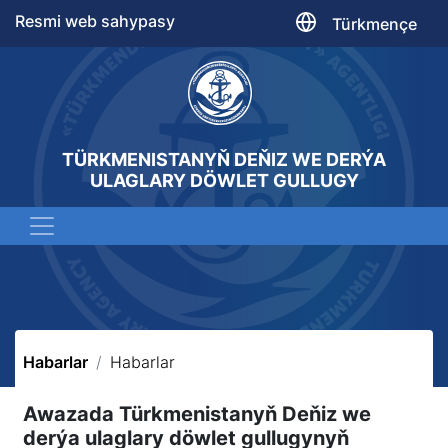
Resmi web sahypasy
Türkmençe
TÜRKMENISTANYŇ DEŇIZ WE DERÝA
ULAGLARY DÖWLET GULLUGY
Habarlar
Habarlar
Awazada Türkmenistanyň Deňiz we
derýa ulaglary döwlet gullugynyň