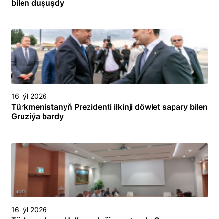
bilen duşuşdy
16 Iýl 2026
Türkmenistanyň Prezidenti ilkinji döwlet sapary bilen
Gruziýa bardy
16 Iýl 2026