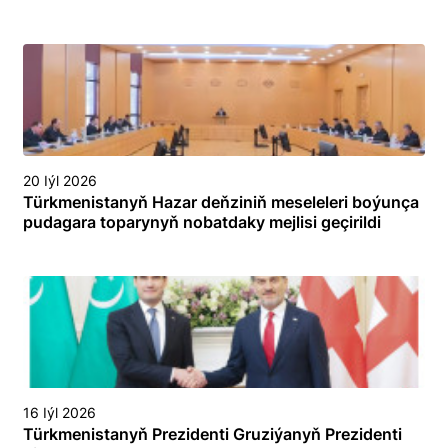
20 Iýl 2026
Türkmenistanyň Hazar deňziniň meseleleri boýunça
pudagara toparynyň nobatdaky mejlisi geçirildi
16 Iýl 2026
Türkmenistanyň Prezidenti Gruziýanyň Prezidenti