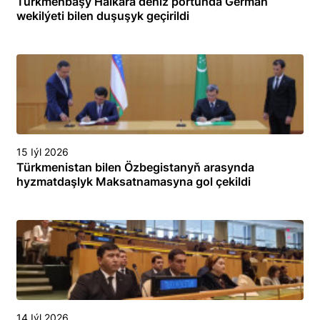
Türkmenbaşy Halkara deňiz portunda German
wekilýeti bilen duşuşyk geçirildi
15 Iýl 2026
Türkmenistan bilen Özbegistanyň arasynda
hyzmatdaşlyk Maksatnamasyna gol çekildi
14 Iýl 2026