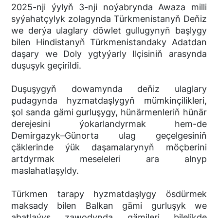
2025-nji ýylyň 3-nji noýabrynda Awaza milli
syýahatçylyk zolagynda Türkmenistanyň Deňiz
we derýa ulaglary döwlet gullugynyň başlygy
bilen Hindistanyň Türkmenistandaky Adatdan
daşary we Doly ygtyýarly Ilçisiniň arasynda
duşuşyk geçirildi.
Duşuşygyň dowamynda deňiz ulaglary
pudagynda hyzmatdaşlygyň mümkinçilikleri,
şol sanda gämi gurluşygy, hünärmenleriň hünär
derejesini ýokarlandyrmak hem-de
Demirgazyk–Günorta ulag geçelgesiniň
çäklerinde ýük daşamalarynyň möçberini
artdyrmak meseleleri ara alnyp
maslahatlaşyldy.
Türkmen tarapy hyzmatdaşlygy ösdürmek
maksady bilen Balkan gämi gurluşyk we
abatlaýyş zawodynda gämileri bilelikde