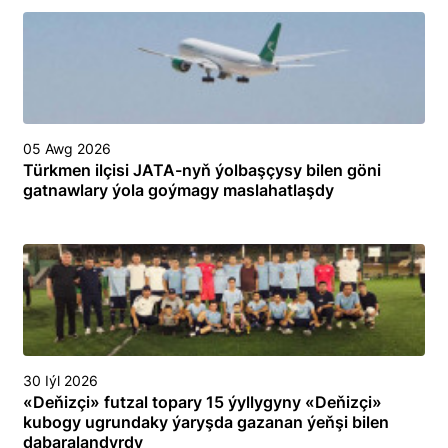
05 Awg 2026
Türkmen ilçisi JATA-nyň ýolbaşçysy bilen göni
gatnawlary ýola goýmagy maslahatlaşdy
30 Iýl 2026
«Deňizçi» futzal topary 15 ýyllygyny «Deňizçi»
kubogy ugrundaky ýaryşda gazanan ýeňşi bilen
dabaralandyrdy