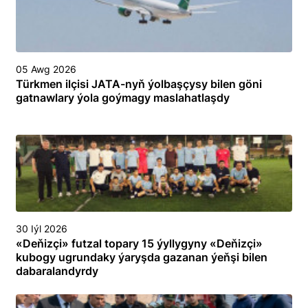
05 Awg 2026
Türkmen ilçisi JATA-nyň ýolbaşçysy bilen göni
gatnawlary ýola goýmagy maslahatlaşdy
30 Iýl 2026
«Deňizçi» futzal topary 15 ýyllygyny «Deňizçi»
kubogy ugrundaky ýaryşda gazanan ýeňşi bilen
dabaralandyrdy