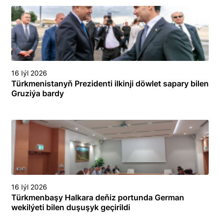
16 Iýl 2026
Türkmenistanyň Prezidenti ilkinji döwlet sapary bilen
Gruziýa bardy
16 Iýl 2026
Türkmenbaşy Halkara deňiz portunda German
wekilýeti bilen duşuşyk geçirildi