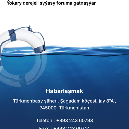
Ýokary derejeli syýasy foruma gatnaşýar
Habarlaşmak
Türkmenbaşy şäheri, Şagadam köçesi, jaý 8"A",
745000, Türkmenistan
Telefon : +993 243 60793
Faks : +993 243 60744