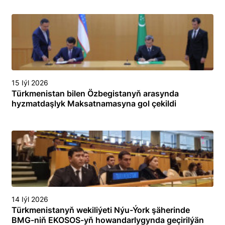
15 Iýl 2026
Türkmenistan bilen Özbegistanyň arasynda
hyzmatdaşlyk Maksatnamasyna gol çekildi
14 Iýl 2026
Türkmenistanyň wekiliýeti Nýu-Ýork şäherinde
BMG-niň EKOSOS-yň howandarlygynda geçirilýän