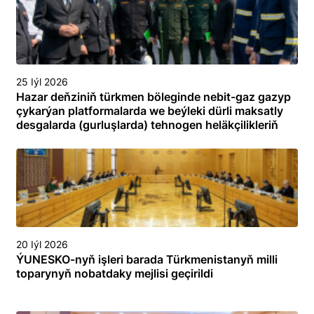
25 Iýl 2026
Hazar deňziniň türkmen böleginde nebit-gaz gazyp
çykarýan platformalarda we beýleki dürli maksatly
desgalarda (gurluşlarda) tehnogen heläkçilikleriň
öňüni almak we olary ýok etmek boýunça
toplumlaýyn türgenleşik okuwy
20 Iýl 2026
ÝUNESKO-nyň işleri barada Türkmenistanyň milli
toparynyň nobatdaky mejlisi geçirildi