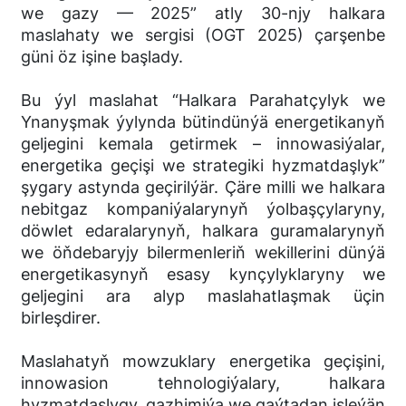
we gazy — 2025” atly 30-njy halkara
maslahaty we sergisi (OGT 2025) çarşenbe
güni öz işine başlady.
Bu ýyl maslahat “Halkara Parahatçylyk we
Ynanyşmak ýylynda bütindünýä energetikanyň
geljegini kemala getirmek – innowasiýalar,
energetika geçişi we strategiki hyzmatdaşlyk”
şygary astynda geçirilýär. Çäre milli we halkara
nebitgaz kompaniýalarynyň ýolbaşçylaryny,
döwlet edaralarynyň, halkara guramalarynyň
we öňdebaryjy bilermenleriň wekillerini dünýä
energetikasynyň esasy kynçylyklaryny we
geljegini ara alyp maslahatlaşmak üçin
birleşdirer.
Maslahatyň mowzuklary energetika geçişini,
innowasion tehnologiýalary, halkara
hyzmatdaşlygy, gazhimiýa we gaýtadan işleýän