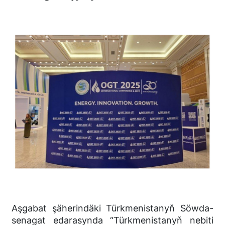
Aşgabat şäherindäki Türkmenistanyň Söwda-
senagat edarasynda “Türkmenistanyň nebiti