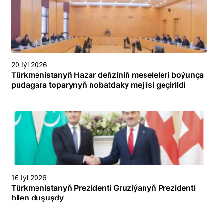
20 Iýl 2026
Türkmenistanyň Hazar deňziniň meseleleri boýunça
pudagara toparynyň nobatdaky mejlisi geçirildi
16 Iýl 2026
Türkmenistanyň Prezidenti Gruziýanyň Prezidenti
bilen duşuşdy