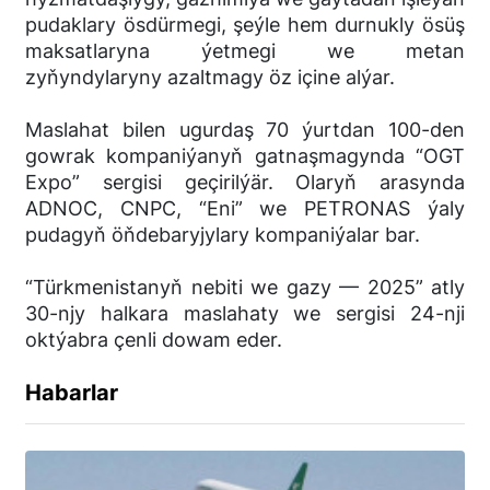
pudaklary ösdürmegi, şeýle hem durnukly ösüş
maksatlaryna ýetmegi we metan
zyňyndylaryny azaltmagy öz içine alýar.
Maslahat bilen ugurdaş 70 ýurtdan 100-den
gowrak kompaniýanyň gatnaşmagynda “OGT
Expo” sergisi geçirilýär. Olaryň arasynda
ADNOC, CNPC, “Eni” we PETRONAS ýaly
pudagyň öňdebaryjylary kompaniýalar bar.
“Türkmenistanyň nebiti we gazy — 2025” atly
30-njy halkara maslahaty we sergisi 24-nji
oktýabra çenli dowam eder.
Habarlar