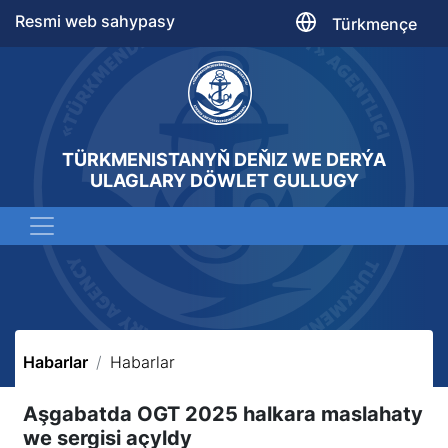
Resmi web sahypasy
Türkmençe
TÜRKMENISTANYŇ DEŇIZ WE DERÝA
ULAGLARY DÖWLET GULLUGY
Habarlar
Habarlar
Aşgabatda OGT 2025 halkara maslahaty
we sergisi açyldy