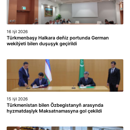
16 Iýl 2026
Türkmenbaşy Halkara deňiz portunda German
wekilýeti bilen duşuşyk geçirildi
15 Iýl 2026
Türkmenistan bilen Özbegistanyň arasynda
hyzmatdaşlyk Maksatnamasyna gol çekildi