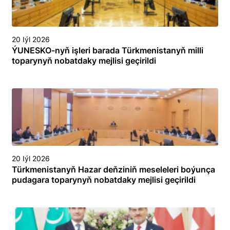
20 Iýl 2026
ÝUNESKO-nyň işleri barada Türkmenistanyň milli
toparynyň nobatdaky mejlisi geçirildi
20 Iýl 2026
Türkmenistanyň Hazar deňziniň meseleleri boýunça
pudagara toparynyň nobatdaky mejlisi geçirildi