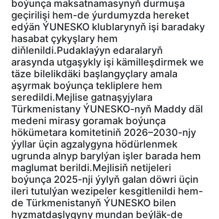
boýunça maksatnamasynyň durmuşa
geçirilişi hem-de ýurdumyzda hereket
edýän ÝUNESKO klublarynyň işi baradaky
hasabat çykyşlary hem
diňlenildi.Pudaklaýyn edaralaryň
arasynda utgaşykly işi kämilleşdirmek we
täze bilelikdäki başlangyçlary amala
aşyrmak boýunça tekliplere hem
seredildi.Mejlise gatnaşyjylara
Türkmenistany ÝUNESKO-nyň Maddy däl
medeni mirasy goramak boýunça
hökümetara komitetiniň 2026–2030-njy
ýyllar üçin agzalygyna hödürlenmek
ugrunda alnyp barylýan işler barada hem
maglumat berildi.Mejlisiň netijeleri
boýunça 2025-nji ýylyň galan döwri üçin
ileri tutulýan wezipeler kesgitlenildi hem-
de Türkmenistanyň ÝUNESKO bilen
hyzmatdaşlygyny mundan beýläk-de