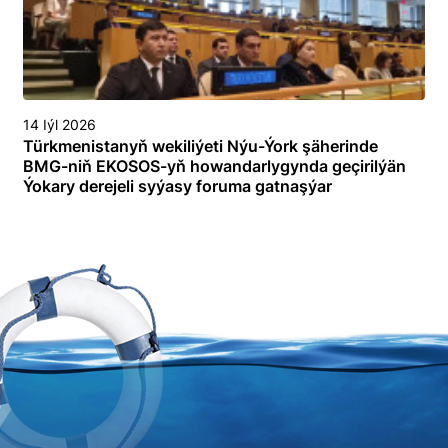
14 Iýl 2026
Türkmenistanyň wekiliýeti Nýu-Ýork şäherinde
BMG-niň EKOSOS-yň howandarlygynda geçirilýän
Ýokary derejeli syýasy foruma gatnaşýar