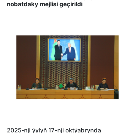
nobatdaky mejlisi geçirildi
2025-nji ýylyň 17-nji oktýabrynda