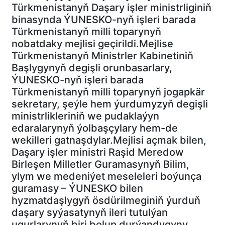
Türkmenistanyň Daşary işler ministrliginiň
binasynda ÝUNESKO-nyň işleri barada
Türkmenistanyň milli toparynyň
nobatdaky mejlisi geçirildi.Mejlise
Türkmenistanyň Ministrler Kabinetiniň
Başlygynyň degişli orunbasarlary,
ÝUNESKO-nyň işleri barada
Türkmenistanyň milli toparynyň jogapkär
sekretary, şeýle hem ýurdumyzyň degişli
ministrlikleriniň we pudaklaýyn
edaralarynyň ýolbaşçylary hem-de
wekilleri gatnaşdylar.Mejlisi açmak bilen,
Daşary işler ministri Raşid Meredow
Birleşen Milletler Guramasynyň Bilim,
ylym we medeniýet meseleleri boýunça
guramasy – ÝUNESKO bilen
hyzmatdaşlygyň ösdürilmeginiň ýurduň
daşary syýasatynyň ileri tutulýan
ugurlarynyň biri bolup durýandygyny