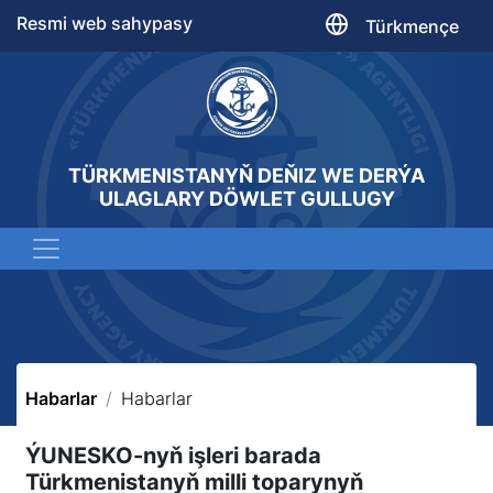
Resmi web sahypasy
Türkmençe
TÜRKMENISTANYŇ DEŇIZ WE DERÝA
ULAGLARY DÖWLET GULLUGY
Habarlar
Habarlar
ÝUNESKO-nyň işleri barada
Türkmenistanyň milli toparynyň