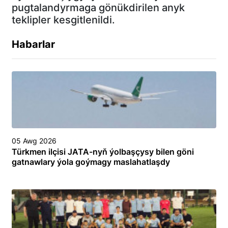
pugtalandyrmaga gönükdirilen anyk
teklipler kesgitlenildi.
Habarlar
05 Awg 2026
Türkmen ilçisi JATA-nyň ýolbaşçysy bilen göni
gatnawlary ýola goýmagy maslahatlaşdy