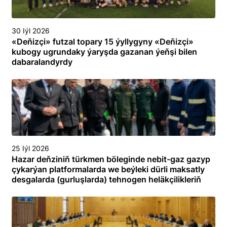
30 Iýl 2026
«Deňizçi» futzal topary 15 ýyllygyny «Deňizçi»
kubogy ugrundaky ýaryşda gazanan ýeňşi bilen
dabaralandyrdy
25 Iýl 2026
Hazar deňziniň türkmen böleginde nebit-gaz gazyp
çykarýan platformalarda we beýleki dürli maksatly
desgalarda (gurluşlarda) tehnogen heläkçilikleriň
öňüni almak we olary ýok etmek boýunça
toplumlaýyn türgenleşik okuwy