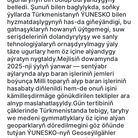
belledi. Şunuň bilen baglylykda, soňky
ýyllarda Türkmenistanyň ÝUNESKO bilen
hyzmatdaşlygynyň has-da giňeýändigi, bu
gatnaşyklaryň howanyň üýtgemegi, suw
serişdeleriniň dolandyrylyşy we sanly
tehnologiýalaryň ornaşdyrylmagy ýaly
täze ugurlary hem öz içine alýandygy
aýratyn nygtaldy.Mejlisiň dowamynda
2025-nji ýylyň ýanwar — sentýabr
aýlarynda alyp baran işleriniň jemleri
boýunça Milli toparyň alyp baran işleriniň
hasabaty diňlenildi hem-de onuň işini
kämilleşdirmäge gönükdirilen teklipler ara
alnyp maslahatlaşyldy.Gün tertibiniň
çäklerinde Türkmenistanda tebigy, taryhy
we medeni gymmatlyklary öz içine alýan
geoparklaryň döredilmegini göz öňünde
tutýan ÝUNESKO-nyň Geoseýilgähler