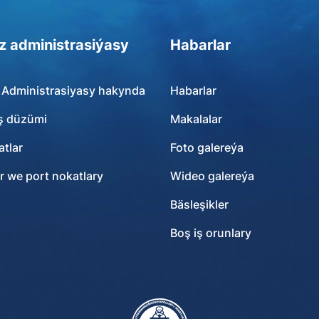
z administrasiýasy
Habarlar
 Administrasiyasy hakynda
Habarlar
ş düzümi
Makalalar
tlar
Foto galereýa
r we port nokatlary
Wideo galereýa
Bäsleşikler
Boş iş orunlary