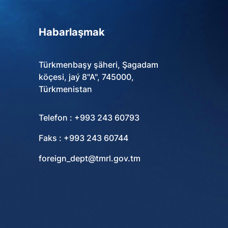
Habarlaşmak
Türkmenbaşy şäheri, Şagadam
köçesi, jaý 8"A", 745000,
Türkmenistan
Telefon : +993 243 60793
Faks : +993 243 60744
foreign_dept@tmrl.gov.tm