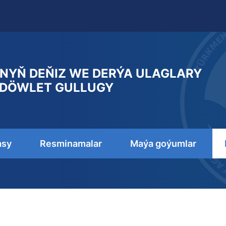
NYŇ DEŇIZ WE DERÝA ULAGLARY
DÖWLET GULLUGY
asy
Resminamalar
Maýa goýumlar