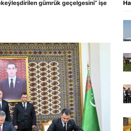
eýleşdirilen gümrük geçelgesini” işe
Ha