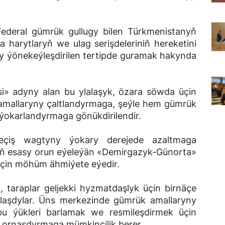
Federal gümrük gullugy bilen Türkmenistanyň
harytlaryň we ulag serişdeleriniň hereketini
 ýönekeýleşdirilen tertipde guramak hakynda
si» adyny alan bu ylalaşyk, özara söwda üçin
 amallaryny çaltlandyrmaga, şeýle hem gümrük
 ýokarlandyrmaga gönükdirilendir.
geçiş wagtyny ýokary derejede azaltmaga
rduň esasy orun eýeleýän «Demirgazyk-Günorta»
üçin möhüm ähmiýete eýedir.
 taraplar geljekki hyzmatdaşlyk üçin birnäçe
laşdylar. Üns merkezinde gümrük amallaryny
 bu ýükleri barlamak we resmileşdirmek üçin
y ornaşdyrmaga mümkinçilik berer.