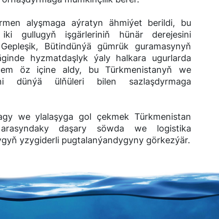
men alyşmaga aýratyn ähmiýet berildi, bu
ki gullugyň işgärleriniň hünär derejesini
 Gepleşik, Bütindünýä gümrük guramasynyň
inde hyzmatdaşlyk ýaly halkara ugurlarda
 hem öz içine aldy, bu Türkmenistanyň we
ni dünýä ülňüleri bilen sazlaşdyrmaga
nmagy we ylalaşyga gol çekmek Türkmenistan
 arasyndaky daşary söwda we logistika
ygyň yzygiderli pugtalanýandygyny görkezýär.