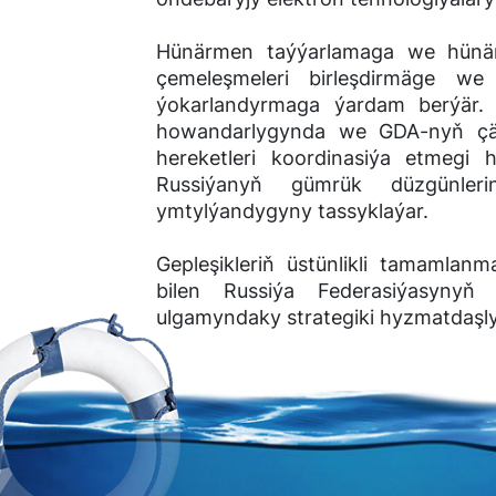
Hünärmen taýýarlamaga we hünär
çemeleşmeleri birleşdirmäge we i
ýokarlandyrmaga ýardam berýär.
howandarlygynda we GDA-nyň çäg
hereketleri koordinasiýa etmegi
Russiýanyň gümrük düzgünleri
ymtylýandygyny tassyklaýar.
Gepleşikleriň üstünlikli tamamla
bilen Russiýa Federasiýasynyň
ulgamyndaky strategiki hyzmatdaşl