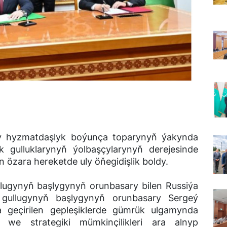
y hyzmatdaşlyk boýunça toparynyň ýakynda
ük gulluklarynyň ýolbaşçylarynyň derejesinde
n özara hereketde uly öňegidişlik boldy.
lugynyň başlygynyň orunbasary bilen Russiýa
 gullugynyň başlygynyň orunbasary Sergeý
 geçirilen gepleşiklerde gümrük ulgamynda
 we strategiki mümkinçilikleri ara alnyp