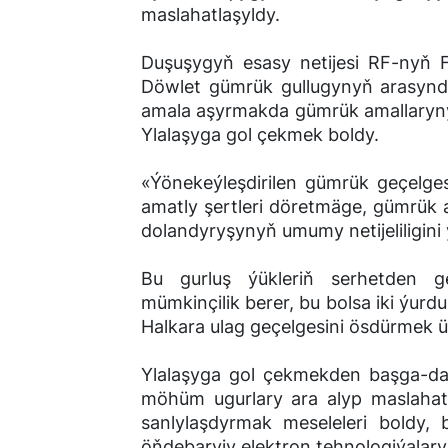
maslahatlaşyldy.
Duşuşygyň esasy netijesi RF-nyň 
Döwlet gümrük gullugynyň arasynda 
amala aşyrmakda gümrük amallaryny
Ylalaşyga gol çekmek boldy.
«Ýönekeýleşdirilen gümrük geçelge
amatly şertleri döretmäge, gümrük
dolandyryşynyň umumy netijeliligini
Bu gurluş ýükleriň serhetden 
mümkinçilik berer, bu bolsa iki ýu
Halkara ulag geçelgesini ösdürmek 
Ylalaşyga gol çekmekden başga-da,
möhüm ugurlary ara alyp maslahat
sanlylaşdyrmak meseleleri boldy,
öňdebaryjy elektron tehnologiýalar