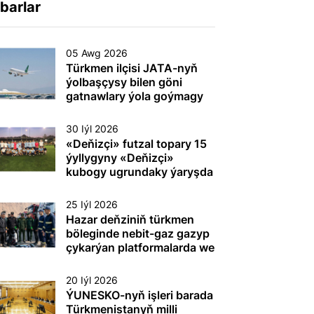
barlar
05 Awg 2026
Türkmen ilçisi JATA-nyň
ýolbaşçysy bilen göni
gatnawlary ýola goýmagy
maslahatlaşdy
30 Iýl 2026
«Deňizçi» futzal topary 15
ýyllygyny «Deňizçi»
kubogy ugrundaky ýaryşda
gazanan ýeňşi bilen
dabaralandyrdy
25 Iýl 2026
Hazar deňziniň türkmen
böleginde nebit-gaz gazyp
çykarýan platformalarda we
beýleki dürli maksatly
desgalarda (gurluşlarda)
20 Iýl 2026
tehnogen heläkçilikleriň
ÝUNESKO-nyň işleri barada
öňüni almak we olary ýok
Türkmenistanyň milli