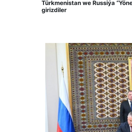
Türkmenistan we Russiýa “Ýönek
girizdiler