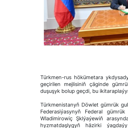
Türkmen-rus hökümetara ykdysad
geçirilen mejlisiniň çäginde gümr
duşuşyk bolup geçdi, bu ikitaraplaýy
Türkmenistanyň Döwlet gümrük gul
Federasiýasynyň Federal gümrük
Wladimirowiç Şklýaýewiň arasynda
hyzmatdaşlygyň häzirki ýagdaýy