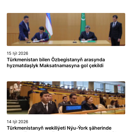
15 Iýl 2026
Türkmenistan bilen Özbegistanyň arasynda
hyzmatdaşlyk Maksatnamasyna gol çekildi
14 Iýl 2026
Türkmenistanyň wekiliýeti Nýu-Ýork şäherinde