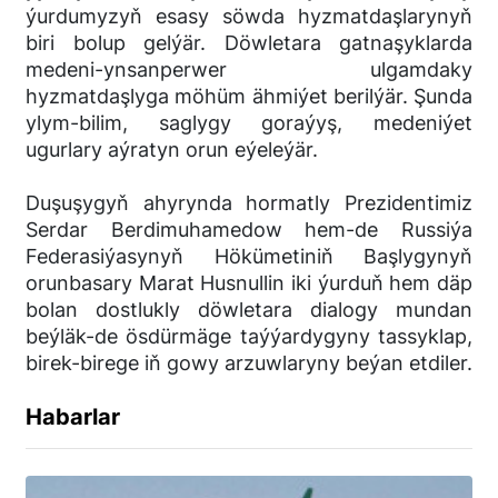
ýurdumyzyň esasy söwda hyzmatdaşlarynyň
biri bolup gelýär. Döwletara gatnaşyklarda
medeni-ynsanperwer ulgamdaky
hyzmatdaşlyga möhüm ähmiýet berilýär. Şunda
ylym-bilim, saglygy goraýyş, medeniýet
ugurlary aýratyn orun eýeleýär.
Duşuşygyň ahyrynda hormatly Prezidentimiz
Serdar Berdimuhamedow hem-de Russiýa
Federasiýasynyň Hökümetiniň Başlygynyň
orunbasary Marat Husnullin iki ýurduň hem däp
bolan dostlukly döwletara dialogy mundan
beýläk-de ösdürmäge taýýardygyny tassyklap,
birek-birege iň gowy arzuwlaryny beýan etdiler.
Habarlar