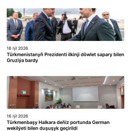
16 Iýl 2026
Türkmenistanyň Prezidenti ilkinji döwlet sapary bilen
Gruziýa bardy
16 Iýl 2026
Türkmenbaşy Halkara deňiz portunda German
wekilýeti bilen duşuşyk geçirildi