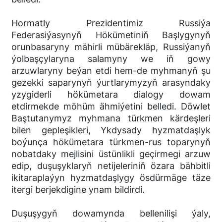
Hormatly Prezidentimiz Russiýa
Federasiýasynyň Hökümetiniň Başlygynyň
orunbasaryny mähirli mübärekläp, Russiýanyň
ýolbaşçylaryna salamyny we iň gowy
arzuwlaryny beýan etdi hem-de myhmanyň şu
gezekki saparynyň ýurtlarymyzyň arasyndaky
yzygiderli hökümetara dialogy dowam
etdirmekde möhüm ähmiýetini belledi. Döwlet
Baştutanymyz myhmana türkmen kärdeşleri
bilen gepleşikleri, Ykdysady hyzmatdaşlyk
boýunça hökümetara türkmen-rus toparynyň
nobatdaky mejlisini üstünlikli geçirmegi arzuw
edip, duşuşyklaryň netijeleriniň özara bähbitli
ikitaraplaýyn hyzmatdaşlygy ösdürmäge täze
itergi berjekdigine ynam bildirdi.
Duşuşygyň dowamynda bellenilişi ýaly,