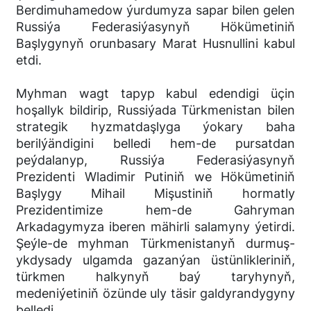
Berdimuhamedow ýurdumyza sapar bilen gelen
Russiýa Federasiýasynyň Hökümetiniň
Başlygynyň orunbasary Marat Husnullini kabul
etdi.
Myhman wagt tapyp kabul edendigi üçin
hoşallyk bildirip, Russiýada Türkmenistan bilen
strategik hyzmatdaşlyga ýokary baha
berilýändigini belledi hem-de pursatdan
peýdalanyp, Russiýa Federasiýasynyň
Prezidenti Wladimir Putiniň we Hökümetiniň
Başlygy Mihail Mişustiniň hormatly
Prezidentimize hem-de Gahryman
Arkadagymyza iberen mähirli salamyny ýetirdi.
Şeýle-de myhman Türkmenistanyň durmuş-
ykdysady ulgamda gazanýan üstünlikleriniň,
türkmen halkynyň baý taryhynyň,
medeniýetiniň özünde uly täsir galdyrandygyny
belledi.