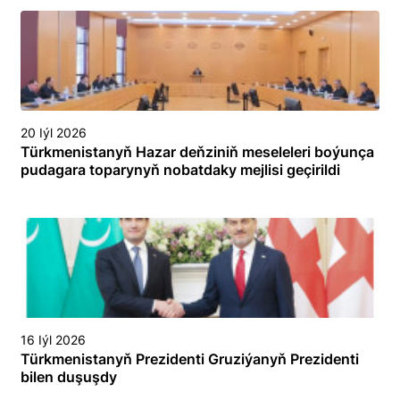
20 Iýl 2026
Türkmenistanyň Hazar deňziniň meseleleri boýunça
pudagara toparynyň nobatdaky mejlisi geçirildi
16 Iýl 2026
Türkmenistanyň Prezidenti Gruziýanyň Prezidenti
bilen duşuşdy