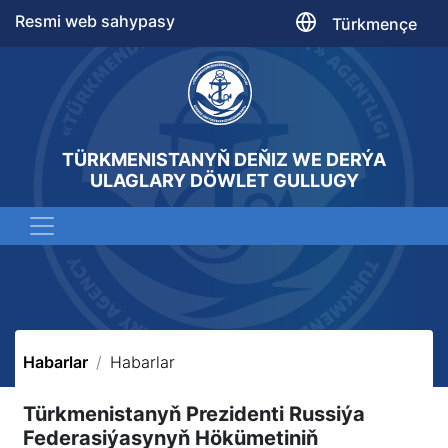
Resmi web sahypasy
Türkmençe
TÜRKMENISTANYŇ DEŇIZ WE DERÝA
ULAGLARY DÖWLET GULLUGY
Habarlar
Habarlar
Türkmenistanyň Prezidenti Russiýa
Federasiýasynyň Hökümetiniň