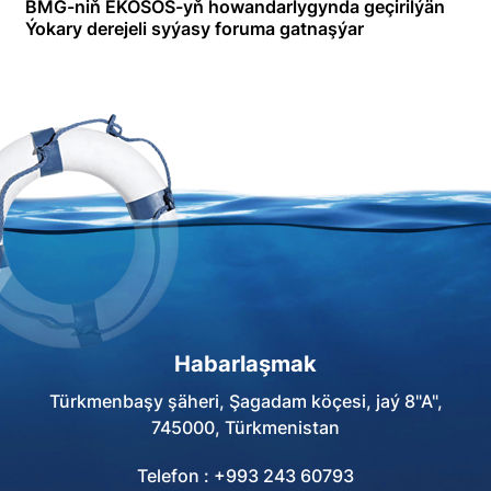
BMG-niň EKOSOS-yň howandarlygynda geçirilýän
Ýokary derejeli syýasy foruma gatnaşýar
Habarlaşmak
Türkmenbaşy şäheri, Şagadam köçesi, jaý 8"A",
745000, Türkmenistan
Telefon : +993 243 60793