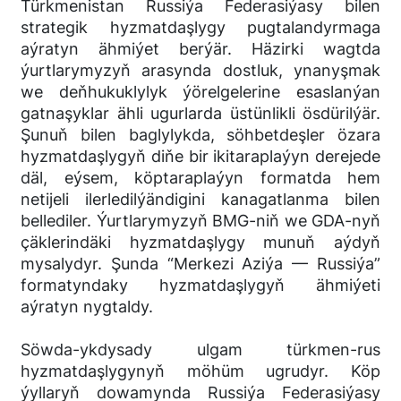
Türkmenistan Russiýa Federasiýasy bilen
strategik hyzmatdaşlygy pugtalandyrmaga
aýratyn ähmiýet berýär. Häzirki wagtda
ýurtlarymyzyň arasynda dostluk, ynanyşmak
we deňhukuklylyk ýörelgelerine esaslanýan
gatnaşyklar ähli ugurlarda üstünlikli ösdürilýär.
Şunuň bilen baglylykda, söhbetdeşler özara
hyzmatdaşlygyň diňe bir ikitaraplaýyn derejede
däl, eýsem, köptaraplaýyn formatda hem
netijeli ilerledilýändigini kanagatlanma bilen
bellediler. Ýurtlarymyzyň BMG-niň we GDA-nyň
çäklerindäki hyzmatdaşlygy munuň aýdyň
mysalydyr. Şunda “Merkezi Aziýa — Russiýa”
formatyndaky hyzmatdaşlygyň ähmiýeti
aýratyn nygtaldy.
Söwda-ykdysady ulgam türkmen-rus
hyzmatdaşlygynyň möhüm ugrudyr. Köp
ýyllaryň dowamynda Russiýa Federasiýasy