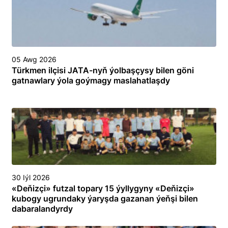
05 Awg 2026
Türkmen ilçisi JATA-nyň ýolbaşçysy bilen göni
gatnawlary ýola goýmagy maslahatlaşdy
30 Iýl 2026
«Deňizçi» futzal topary 15 ýyllygyny «Deňizçi»
kubogy ugrundaky ýaryşda gazanan ýeňşi bilen
dabaralandyrdy