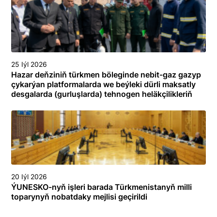
25 Iýl 2026
Hazar deňziniň türkmen böleginde nebit-gaz gazyp
çykarýan platformalarda we beýleki dürli maksatly
desgalarda (gurluşlarda) tehnogen heläkçilikleriň
öňüni almak we olary ýok etmek boýunça
toplumlaýyn türgenleşik okuwy
20 Iýl 2026
ÝUNESKO-nyň işleri barada Türkmenistanyň milli
toparynyň nobatdaky mejlisi geçirildi