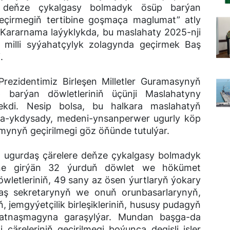
 deňze çykalgasy bolmadyk ösüp barýan
geçirmegiň tertibine goşmaça maglumat” atly
 Kararnama laýyklykda, bu maslahaty 2025-nji
 milli syýahatçylyk zolagynda geçirmek Baş
.
Prezidentimiz Birleşen Milletler Guramasynyň
barýan döwletleriniň üçünji Maslahatyny
kdi. Nesip bolsa, bu halkara maslahatyň
wda-ykdysady, medeni-ynsanperwer ugurly köp
umynyň geçirilmegi göz öňünde tutulýar.
 ugurdaş çärelere deňze çykalgasy bolmadyk
ine girýän 32 ýurduň döwlet we hökümet
öwletleriniň, 49 sany az ösen ýurtlaryň ýokary
 Baş sekretarynyň we onuň orunbasarlarynyň,
, jemgyýetçilik birleşikleriniň, hususy pudagyň
 gatnaşmagyna garaşylýar. Mundan başga-da
çäreleriniň geçirilmegi boýunça degişli işler