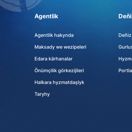
Agentlik
Deňi
Agentlik hakynda
Deňiz
Maksady we wezipeleri
Gurlu
Edara kärhanalar
Hyzma
Önümçilik görkezijileri
Portla
Halkara hyzmatdaşlyk
Taryhy