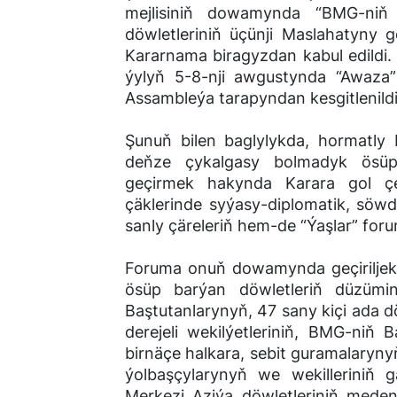
mejlisiniň dowamynda “BMG-niň
döwletleriniň üçünji Maslahatyny 
Kararnama biragyzdan kabul edildi.
ýylyň 5-8-nji awgustynda “Awaza”
Assambleýa tarapyndan kesgitlenildi
Şunuň bilen baglylykda, hormatly 
deňze çykalgasy bolmadyk ösüp 
geçirmek hakynda Karara gol çe
çäklerinde syýasy-diplomatik, sö
sanly çäreleriň hem-de “Ýaşlar” for
Foruma onuň dowamynda geçiriljek
ösüp barýan döwletleriň düzüm
Baştutanlarynyň, 47 sany kiçi ada d
derejeli wekilýetleriniň, BMG-niň
birnäçe halkara, sebit guramalarynyň
ýolbaşçylarynyň we wekilleriniň
Merkezi Aziýa döwletleriniň medeni 