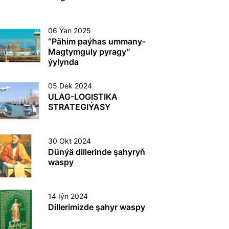
06 Ýan 2025
“Pähim paýhas ummany-
Magtymguly pyragy”
ýylynda
“Türkmendeňizderýaýollary”
agentliginde ýetilen
05 Dek 2024
sepgitler
ULAG-LOGISTIKA
STRATEGIÝASY
30 Okt 2024
Dünýä dillerinde şahyryň
waspy
14 Iýn 2024
Dillerimizde şahyr waspy