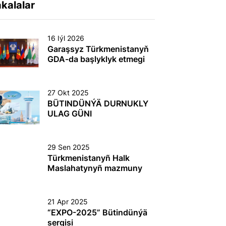
kalalar
16 Iýl 2026
Garaşsyz Türkmenistanyň
GDA-da başlyklyk etmegi
27 Okt 2025
BÜTINDÜNÝÄ DURNUKLY
ULAG GÜNI
29 Sen 2025
Türkmenistanyñ Halk
Maslahatynyñ mazmuny
21 Apr 2025
“EХPO-2025” Bütindünýä
sergisi