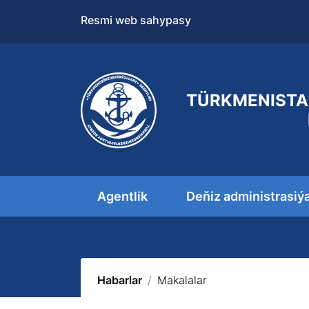
Resmi web sahypasy
TÜRKMENISTA
Agentlik
Deňiz administrasiý
Habarlar
Makalalar