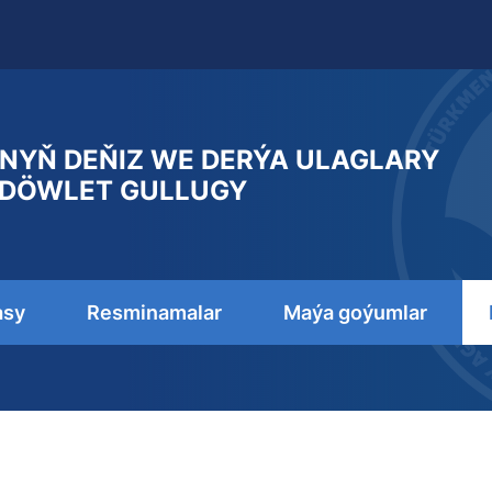
NYŇ DEŇIZ WE DERÝA ULAGLARY
DÖWLET GULLUGY
asy
Resminamalar
Maýa goýumlar