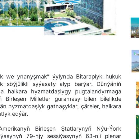
yk we ynanyşmak” ýylynda Bitaraplyk hukuk
k söýjülikli syýasaty alyp barýar. Dünýäniň
nça halkara hyzmatdaşlygy pugtalandyrmaga
Birleşen Milletler guramasy bilen bilelikde
ýän hyzmatdaşlyk gatnaşyklar, çäreler, halkara
tlyk edýär.
 Amerikanyň Birleşen Ştatlarynyň Nýu-Ýork
asynyň 79-njy sessiýasynyň 63-nji plenar