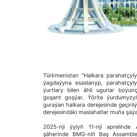
Türkmenistan “Halkara parahatçyl
ýagdaýyna esaslanyp, parahatçyly
ýurtlary bilen ähli ugurlar boýu
goşant goşýar. Ýörite ýurdumyzyň 
guraýan halkara derejesinde geçiril
derejesindäki maslahatlar muňa şaýa
2025-nji ýylyň 11-nji aprelinde
şäherinde BMG-niň Baş Assambleý