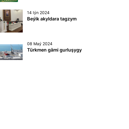
14 Iýn 2024
Beýik akyldara tagzym
08 Maý 2024
Türkmen gämi gurluşygy