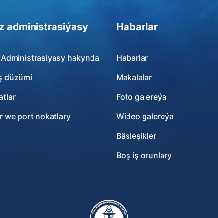
z administrasiýasy
Habarlar
 Administrasiyasy hakynda
Habarlar
ş düzümi
Makalalar
tlar
Foto galereýa
r we port nokatlary
Wideo galereýa
Bäsleşikler
Boş iş orunlary