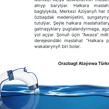
alnyp barylýar. Halkara masla
baglylykda, Merkezi Aziýanyň her b
özbaşdak medeniýetini, sungatyny
tutulýar. Şeýle halkara maslahatlar
gatnaşyklary pugtalandyrmaga, agzy
ýol açýar. Şonuň üçin “Awaza” milli
derejesindäki maslahat “Halkara
wakalarynyň biri bolar.
Orazbagt Ataýewa Türkme