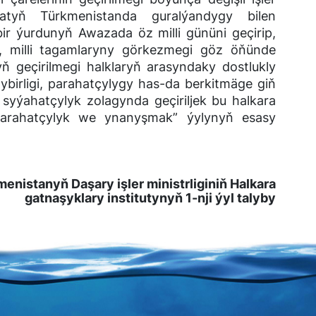
hatyň Türkmenistanda guralýandygy bilen
ir ýurdunyň Awazada öz milli gününi geçirip,
, milli tagamlaryny görkezmegi göz öňünde
yň geçirilmegi halklaryň arasyndaky dostlukly
birligi, parahatçylygy has-da berkitmäge giň
 syýahatçylyk zolagynda geçiriljek bu halkara
 parahatçylyk we ynanyşmak” ýylynyň esasy
nistanyň Daşary işler ministrliginiň Halkara
gatnaşyklary institutynyň 1-nji ýyl talyby