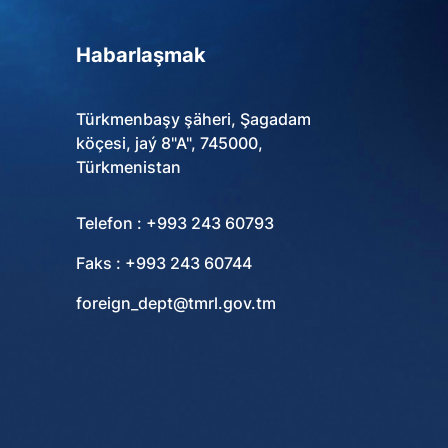
Habarlaşmak
Türkmenbaşy şäheri, Şagadam
köçesi, jaý 8"A", 745000,
Türkmenistan
Telefon : +993 243 60793
Faks : +993 243 60744
foreign_dept@tmrl.gov.tm