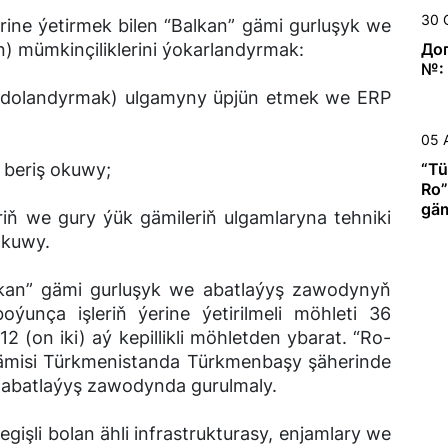
зап
30 
e ýetirmek bilen “Balkan” gämi gurluşyk we
бук
 mümkinçiliklerini ýokarlandyrmak:
До
№:
dolandyrmak) ulgamyny üpjün etmek we ERP
05 
eriş okuwy;
“Tü
Ro”
gäm
 gury ýük gämileriň ulgamlaryna tehniki
we 
lim beriş okuwy.
bäs
n” gämi gurluşyk we abatlaýyş zawodynyň
oýunça işleriň ýerine ýetirilmeli möhleti 36
2 (on iki) aý kepillikli möhletden ybarat. “Ro-
gämisi Türkmenistanda Türkmenbaşy şäherinde
 abatlaýyş zawodynda gurulmaly.
li bolan ähli infrastrukturasy, enjamlary we