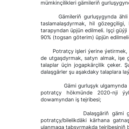
mümkinçilikleri gämileriň gurluşygy
Gämileriň gurluşygynda ähli ad
taslamalaşdyrmak, hil gözegçiligi
tarapyndan üpjün edilmeli. Işçi güýj
90% (togsan göterim) üpjün edilmelid
Potratçy işleri ýerine ýetirmek,
de utgaşdyrmak, satyn almak, işe
talaplar üçin jogapkärçilik çeker.
dalaşgärler şu aşakdaky talaplara laý
Gämi gurluşyk ulgamynda potra
potratçy hökmünde 2020-nji ýy
dowamyndan iş tejribesi;
Dalaşgäriň gämi gurluşyk 
potratçy/bilelikdäki kärhana gat
ulanmaga tabşyrmakda tejribesiniň 