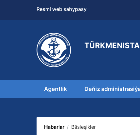
Resmi web sahypasy
TÜRKMENISTA
Agentlik
Deňiz administrasiý
Habarlar
Bäsleşikler