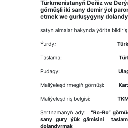
Türkmenistanyň Deňiz we Derýa
görnüşli iki sany demir ýol par
etmek we gurluşygyny dolandyr
satyn almalar hakynda ýörite bildiriş
Ýurdy
:
Tür
Taslama:
Tür
Pudagy:
Ula
Maliýeleşdirmegiň görnüşi:
Kar
Maliýeleşdiriş belgisi:
TKM
Şertnamanyň ady:
“Ro-Ro” görnüş
sany gury ýük gämisini taslam
dolandyrmak