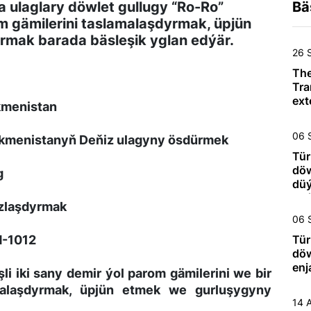
 ulaglary döwlet gullugy “Ro-Ro”
Bä
om gämilerini taslamalaşdyrmak, üpjün
mak barada bäsleşik yglan edýär.
26 
The
Tra
ext
kmenistan
des
con
06 
kmenistanyň Deňiz ulagyny ösdürmek
car
No
Tür
döw
g
düý
edý
zlaşdyrmak
06 
-1012
Tür
döw
enj
li iki sany demir ýol parom gämilerini we bir
ygl
alaşdyrmak, üpjün etmek we gurluşygyny
14 