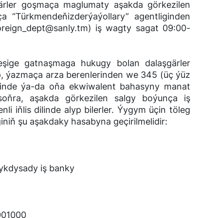
rler goşmaça maglumaty aşakda görkezilen
eňizderýaýollary” agentliginden
foreign_dept@sanly.tm) iş wagty sagat 09:00-
ige gatnaşmaga hukugy bolan dalaşgärler
, ýazmaça arza berenlerinden we 345 (üç ýüz
rinde ýa-da oňa ekwiwalent bahasyny manat
soňra, aşakda görkezilen salgy boýunça iş
 iňlis dilinde alyp bilerler. Ýygym üçin töleg
iniň şu aşakdaky hasabyna geçirilmelidir:
kdysady iş banky
01000