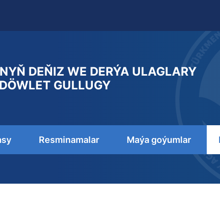
NYŇ DEŇIZ WE DERÝA ULAGLARY
DÖWLET GULLUGY
asy
Resminamalar
Maýa goýumlar