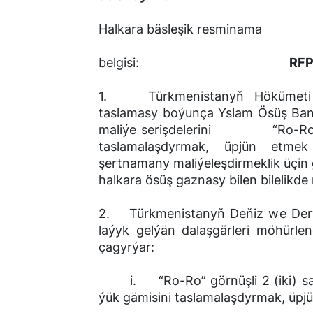
Halkara bäsleşik resminama
belgisi:
RFP
1. Türkmenistanyň Hökümeti T
taslamasy boýunça Yslam Ösüş Bank
maliýe serişdelerini “Ro-Ro” gör
taslamalaşdyrmak, üpjün etme
şertnamany maliýeleşdirmeklik üçin
halkara ösüş gaznasy bilen bilelikde
2. Türkmenistanyň Deňiz we Derýa
laýyk gelýän dalaşgärleri möhürlene
çagyrýar:
i. “Ro-Ro” görnüşli 2 (iki) sany
ýük gämisini taslamalaşdyrmak, üp