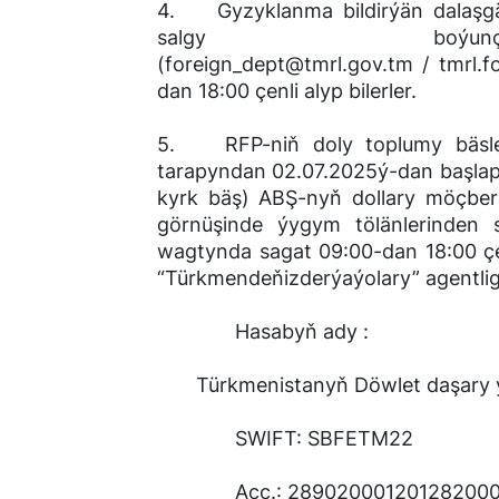
4. Gyzyklanma bildirýän dalaşgä
salgy boýunça “Türkmend
(foreign_dept@tmrl.gov.tm / tmrl.
dan 18:00 çenli alyp bilerler.
5. RFP-niň doly toplumy bäsleş
tarapyndan 02.07.2025ý-dan başlap
kyrk bäş) ABŞ-nyň dollary möçbe
görnüşinde ýygym tölänlerinden 
wagtynda sagat 09:00-dan 18:00 çenli
“Türkmendeňizderýaýolary” agentlig
Hasabyň ady :
Türkmenistanyň Döwlet daşary y
SWIFT: SBFETM22
Acc.: 289020001201282000