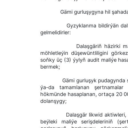
Gämi gurluşygyna hil şahadat
Gyzyklanma bildirýän dalaşgärl
gelmelidirler:
Dalaşgäriň häzirki maliýe d
möhletleýin düşewüntliligini görke
soňky üç (3) ýylyň audit maliýe has
bermek;
Gämi gurluşyk pudagynda soňky
ýa-da tamamlanan şertnamalar 
hökmünde hasaplanan, ortaça 20 00
dolanşygy;
Dalaşgär likwid aktiwleri, goz
beýleki maliýe serişdeleriniň (ş