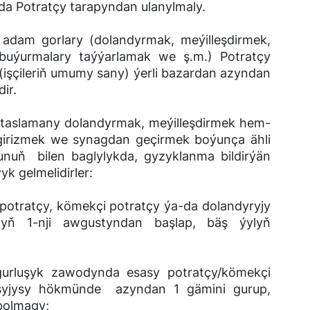
nda Potratçy tarapyndan ulanylmaly.
am gorlary (dolandyrmak, meýilleşdirmek,
, buýurmalary taýýarlamak we ş.m.) Potratçy
i (işçileriň umumy sany) ýerli bazardan azyndan
ir.
 taslamany dolandyrmak, meýilleşdirmek hem-
 girizmek we synagdan geçirmek boýunça ähli
 Şunuň bilen baglylykda, gyzyklanma bildirýän
yk gelmelidirler:
tçy, kömekçi potratçy ýa-da dolandyryjy
lyň 1-nji awgustyndan başlap, bäş ýylyň
zawodynda esasy potratçy/kömekçi
naşyjysy hökmünde azyndan 1 gämini gurup,
bolmagy;