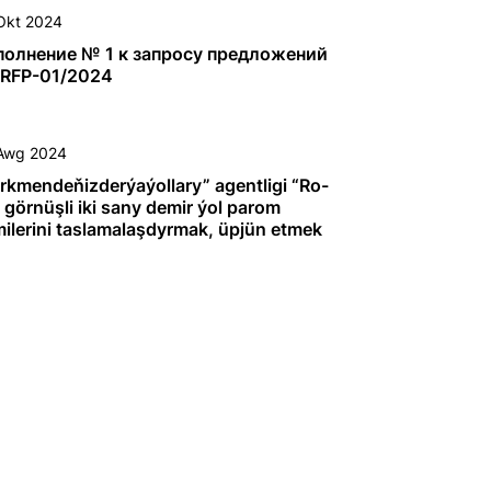
частей и оборудований для
Okt 2024
сировочного судно «Гудрат»
полнение № 1 к запросу предложений
 RFP-01/2024
Awg 2024
rkmendeňizderýaýollary” agentligi “Ro-
 görnüşli iki sany demir ýol parom
ilerini taslamalaşdyrmak, üpjün etmek
gurluşygyny dolandyrmak barada
leşik yglan edýär.