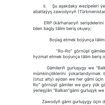
ii. Şu aşakdaky wezipeleri ýerin
abatlaýyş zawodynyň (Türkmenistan)
ERP (kärhananyň serişdelerini 
bilen bagly tälim beriş okuwy;
Boýag etmek boýunça tälim b
“Ro-Ro” görnüşli gämileriň we
hyzmat etmek boýunça tä
Gämileriň gurluşygy we “Balka
mümkinçiliklerini ýokarlandyrmak b
(otuz alty) aýdan we her gämi üçin 1
Ro” görnüşli gämiler we gury ýük 
ýerleşýän “Balkan”gämi gurluşyk we
Zawodyň gämi gurluşygy üçin degiş