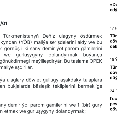
«De
edý
/01
17 
ürkmenistanyň Deňiz ulagyny ösdürmek
Tür
döw
yndan (YÖB) maliýe serişdelerini aldy we bu
dek
nüşli iki sany demir ýol parom gämilerini
üçi
k we gurluşygyny dolandyrmak boýunça
enj
15 
 gönükdirmegi meýilleşdirýär. Bu taslama OPEK
gat
 maliýeleşdiriler.
möh
Tür
çen
döw
ber
düý
 ulaglary döwlet gullugy aşakdaky talaplara
ygl
n bukjalarda bäsleşik tekliplerini bermeklige
24 
Гос
реч
 demir ýol parom gämilerini we 1 (bir) gury
об
jün etmek we gurluşygyny dolandyrmak;
тен