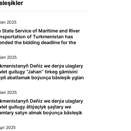
sleşikler
Sen 2025
 State Service of Maritime and River
nsportation of Turkmenistan has
ended the bidding deadline for the
ign, supply, and management of the
struction of two Ro-Ro rail wagon
Sen 2025
riers and one dry cargo vessel until 4
vember.
kmenistanyň Deňiz we derýa ulaglary
let gullugy “Jahan” tirkeg gämisini
pli abatlamak boýunça bäsleşik yglan
är
Sen 2025
kmenistanyň Deňiz we derýa ulaglary
let gullugy ätiýaçlyk şaýlary we
amlary satyn almak boýunça bäsleşik
an edýär
Apr 2025