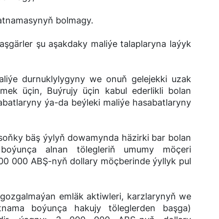
namasynyň bolmagy.
er şu aşakdaky maliýe talaplaryna laýyk
urnuklylygyny we onuň gelejekki uzak
zmek üçin, Buýrujy üçin kabul ederlikli bolan
abatlaryny ýa-da beýleki maliýe hasabatlaryny
 bäş ýylyň dowamynda häzirki bar bolan
boýunça alnan tölegleriň umumy möçeri
0 000 ABŞ-nyň dollary möçberinde ýyllyk pul
galmaýan emläk aktiwleri, karzlarynyň we
ertnama boýunça hakujy töleglerden başga)