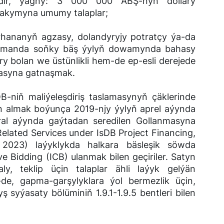
lidir, ýagny: 3 000 000 ABŞ-nyň dollary
 we pul akymyna umumy talaplar;
nyň agzasy, dolandyryjy potratçy ýa-da
olmanda soňky bäş ýylyň dowamynda bahasy
 bolan we üstünlikli hem-de ep-esli derejede
asyna gatnaşmak.
-niň maliýeleşdiriş taslamasynyň çäklerinde
tyn almak boýunça 2019-njy ýylyň aprel aýynda
ral aýynda gaýtadan seredilen Gollanmasyna
lated Services under IsDB Project Financing,
 2023) laýyklykda halkara bäsleşik söwda
e Bidding (ICB) ulanmak bilen geçiriler. Satyn
aly, teklip üçin talaplar ähli laýyk gelýän
le-de, gapma-garşylyklara ýol bermezlik üçin,
 syýasaty bölüminiň 1.9.1-1.9.5 bentleri bilen