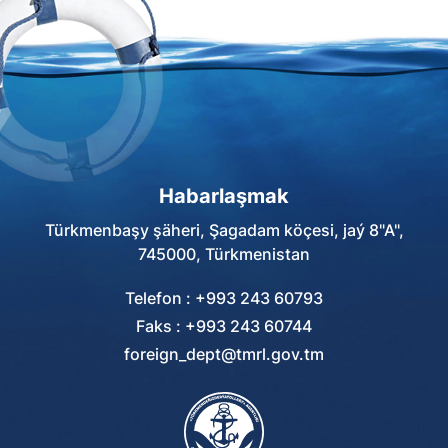
Habarlaşmak
Türkmenbaşy şäheri, Şagadam köçesi, jaý 8"A",
745000, Türkmenistan
Telefon : +993 243 60793
Faks : +993 243 60744
foreign_dept@tmrl.gov.tm