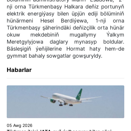
nji orna Türkmenbaşy Halkara deňiz portunyň
elektrik energiýasy bilen üpjün ediji bölüminiň
hünärmeni Hesel Berdiýewa, 1-nji orna
Türkmenbaşy şäherindäki deňizçilik orta hünär
okuw mekdebiniň mugallymy Ýalkym
Meretgylyjowa daglary mynasyp boldular.
Bäsleşigiň ýeňijilerine Hormat haty hem-de
gymmat bahaly sowgatlar gowşuryldy.
Habarlar
05 Awg 2026