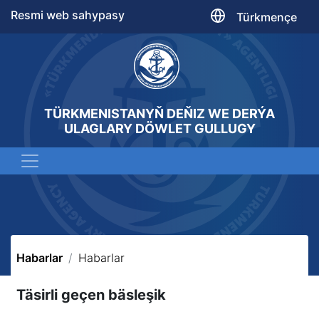
Resmi web sahypasy
Türkmençe
TÜRKMENISTANYŇ DEŇIZ WE DERÝA
ULAGLARY DÖWLET GULLUGY
Habarlar
Habarlar
Täsirli geçen bäsleşik