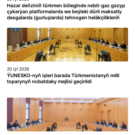
Hazar deňziniň türkmen böleginde nebit-gaz gazyp
çykarýan platformalarda we beýleki dürli maksatly
desgalarda (gurluşlarda) tehnogen heläkçilikleriň
öňüni almak we olary ýok etmek boýunça
toplumlaýyn türgenleşik okuwy
20 Iýl 2026
ÝUNESKO-nyň işleri barada Türkmenistanyň milli
toparynyň nobatdaky mejlisi geçirildi