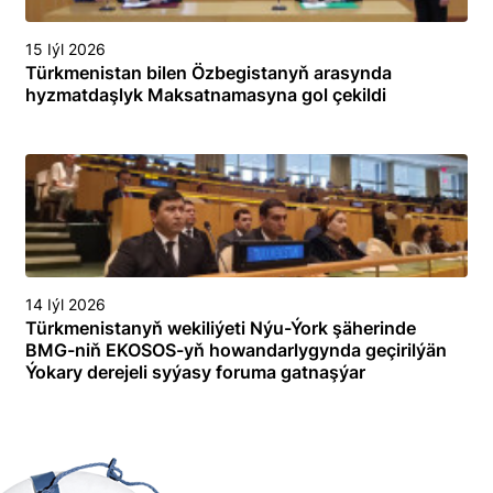
15 Iýl 2026
Türkmenistan bilen Özbegistanyň arasynda
hyzmatdaşlyk Maksatnamasyna gol çekildi
14 Iýl 2026
Türkmenistanyň wekiliýeti Nýu-Ýork şäherinde
BMG-niň EKOSOS-yň howandarlygynda geçirilýän
Ýokary derejeli syýasy foruma gatnaşýar