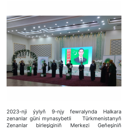
2023-nji ýylyň 9-njy fewralynda Halkara
zenanlar güni mynasybetli Türkmenistanyň
Zenanlar birleşiginiň Merkezi Geňeşiniň