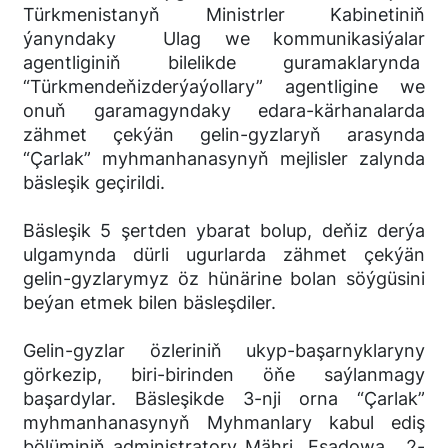
Türkmenistanyň Ministrler Kabinetiniň
ýanyndaky Ulag we kommunikasiýalar
agentliginiň bilelikde guramaklarynda
“Türkmendeňizderýaýollary” agentligine we
onuň garamagyndaky edara-kärhanalarda
zähmet çekýän gelin-gyzlaryň arasynda
“Çarlak” myhmanhanasynyň mejlisler zalynda
bäsleşik geçirildi.
Bäsleşik 5 şertden ybarat bolup, deňiz derýa
ulgamynda dürli ugurlarda zähmet çekýän
gelin-gyzlarymyz öz hünärine bolan söýgüsini
beýan etmek bilen bäsleşdiler.
Gelin-gyzlar özleriniň ukyp-başarnyklaryny
görkezip, biri-birinden öňe saýlanmagy
başardylar. Bäsleşikde 3-nji orna “Çarlak”
myhmanhanasynyň Myhmanlary kabul ediş
bölüminiň administratory Mähri Esadowa, 2-