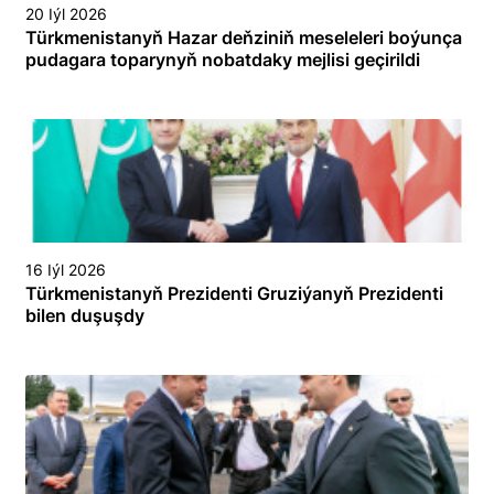
20 Iýl 2026
Türkmenistanyň Hazar deňziniň meseleleri boýunça
pudagara toparynyň nobatdaky mejlisi geçirildi
16 Iýl 2026
Türkmenistanyň Prezidenti Gruziýanyň Prezidenti
bilen duşuşdy