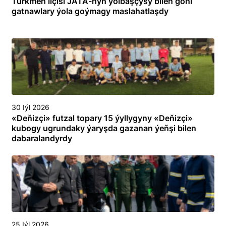
Türkmen ilçisi JATA-nyň ýolbaşçysy bilen göni
gatnawlary ýola goýmagy maslahatlaşdy
30 Iýl 2026
«Deňizçi» futzal topary 15 ýyllygyny «Deňizçi»
kubogy ugrundaky ýaryşda gazanan ýeňşi bilen
dabaralandyrdy
25 Iýl 2026