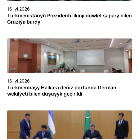
16 Iýl 2026
Türkmenistanyň Prezidenti ilkinji döwlet sapary bilen
Gruziýa bardy
16 Iýl 2026
Türkmenbaşy Halkara deňiz portunda German
wekilýeti bilen duşuşyk geçirildi