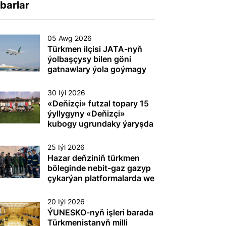
barlar
05 Awg 2026
Türkmen ilçisi JATA-nyň
ýolbaşçysy bilen göni
gatnawlary ýola goýmagy
maslahatlaşdy
30 Iýl 2026
«Deňizçi» futzal topary 15
ýyllygyny «Deňizçi»
kubogy ugrundaky ýaryşda
gazanan ýeňşi bilen
dabaralandyrdy
25 Iýl 2026
Hazar deňziniň türkmen
böleginde nebit-gaz gazyp
çykarýan platformalarda we
beýleki dürli maksatly
desgalarda (gurluşlarda)
20 Iýl 2026
tehnogen heläkçilikleriň
ÝUNESKO-nyň işleri barada
öňüni almak we olary ýok
Türkmenistanyň milli