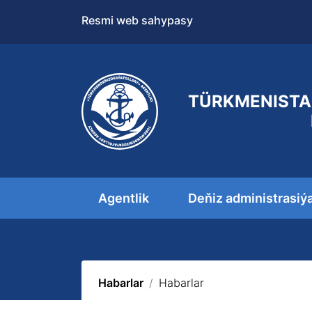
Resmi web sahypasy
TÜRKMENISTA
Agentlik
Deňiz administrasiý
Habarlar
Habarlar