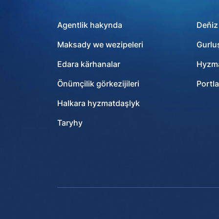
Agentlik hakynda
Deňiz
Maksady we wezipeleri
Gurlu
Edara kärhanalar
Hyzma
Önümçilik görkezijileri
Portla
Halkara hyzmatdaşlyk
Taryhy