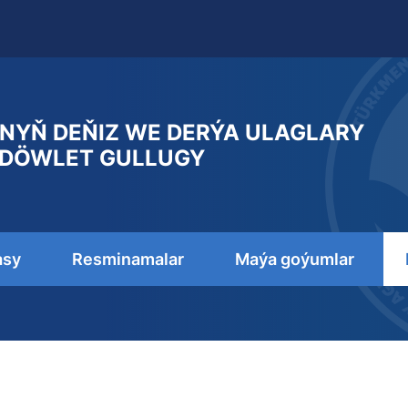
NYŇ DEŇIZ WE DERÝA ULAGLARY
DÖWLET GULLUGY
asy
Resminamalar
Maýa goýumlar