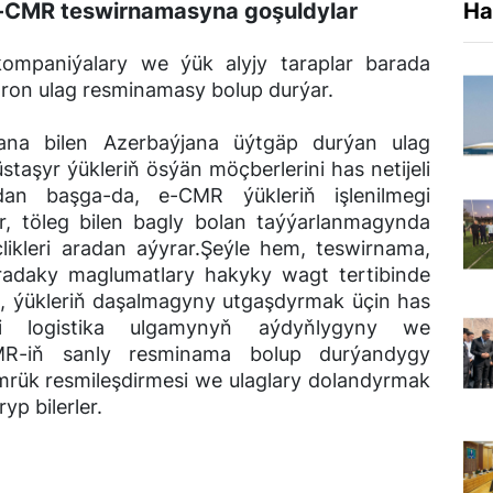
-CMR teswirnamasyna goşuldylar
Ha
kompaniýalary we ýük alyjy taraplar barada
ron ulag resminamasy bolup durýar.
ana bilen Azerbaýjana üýtgäp durýan ulag
taşyr ýükleriň ösýän möçberlerini has netijeli
an başga-da, e-CMR ýükleriň işlenilmegi
ar, töleg bilen bagly bolan taýýarlanmagynda
ikleri aradan aýyrar.Şeýle hem, teswirnama,
aradaky maglumatlary hakyky wagt tertibinde
n, ýükleriň daşalmagyny utgaşdyrmak üçin has
li logistika ulgamynyň aýdyňlygyny we
CMR-iň sanly resminama bolup durýandygy
mrük resmileşdirmesi we ulaglary dolandyrmak
yp bilerler.