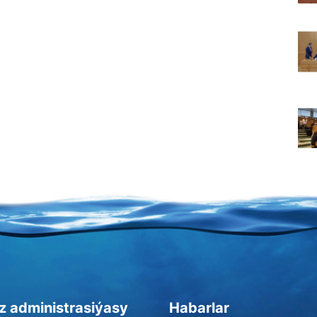
z administrasiýasy
Habarlar