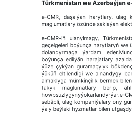
Türkmenistan we Azerbaýjan e
e-CMR, daşalýan harytlary, ulag 
maglumatlary özünde saklaýan elekt
e-CMR-iň ulanylmagy, Türkmenist
geçelgeleri boýunça harytlaryň we üs
dolandyrmaga ýardam eder.Mund
boýunça edilýän harajatlary azald
ýüze çykýan guramaçylyk bökdençl
ýüküň eltilendigi we alnandygy b
almaklyga mümkinçilik bermek bile
takyk maglumatlary berip, äh
howpsuzlygynyýokarlandyrýar.e-
sebäpli, ulag kompaniýalary ony gü
ýaly beýleki hyzmatlar bilen utgaşdyr