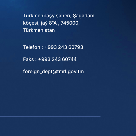
Türkmenbaşy şäheri, Şagadam
köçesi, jaý 8"A", 745000,
Türkmenistan
Telefon : +993 243 60793
Faks : +993 243 60744
foreign_dept@tmrl.gov.tm