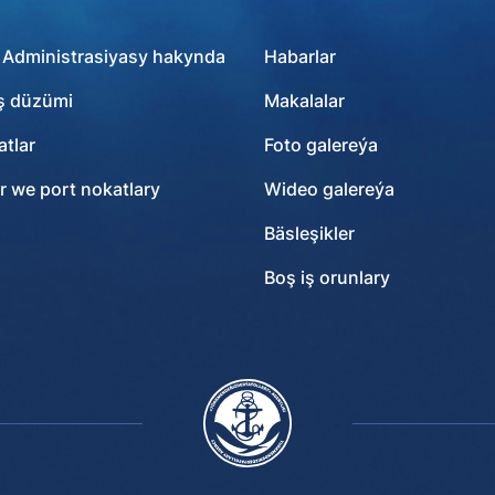
 Administrasiyasy hakynda
Habarlar
ş düzümi
Makalalar
tlar
Foto galereýa
r we port nokatlary
Wideo galereýa
Bäsleşikler
Boş iş orunlary