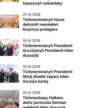
etmek boýunça
toparynyň nobatdaky
toplumlaýyn türgenleşik
mejlisi geçirildi
okuwy
20 Iýl 2026
Türkmenistanyň Hazar
deňziniň meseleleri
boýunça pudagara
toparynyň nobatdaky
mejlisi geçirildi
16 Iýl 2026
Türkmenistanyň Prezidenti
Gruziýanyň Prezidenti bilen
duşuşdy
16 Iýl 2026
Türkmenistanyň Prezidenti
ilkinji döwlet sapary bilen
Gruziýa bardy
16 Iýl 2026
Türkmenbaşy Halkara
deňiz portunda German
wekilýeti bilen duşuşyk