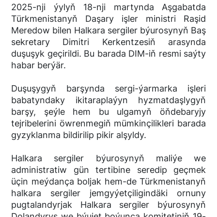
2025-nji ýylyň 18-nji martynda Aşgabatda
Türkmenistanyň Daşary işler ministri Raşid
Meredow bilen Halkara sergiler býurosynyň Baş
sekretary Dimitri Kerkentzesiň arasynda
duşuşyk geçirildi. Bu barada DIM-iň resmi saýty
habar berýär.
Duşuşygyň barşynda sergi-ýarmarka işleri
babatyndaky ikitaraplaýyn hyzmatdaşlygyň
barşy, şeýle hem bu ulgamyň öňdebaryjy
tejribelerini öwrenmegiň mümkinçilikleri barada
gyzyklanma bildirilip pikir alşyldy.
Halkara sergiler býurosynyň maliýe we
administratiw gün tertibine seredip geçmek
üçin meýdança boljak hem-de Türkmenistanyň
halkara sergiler jemgyýetçiligindäki ornuny
pugtalandyrjak Halkara sergiler býurosynyň
Dolandyryş we býujet boýunça komitetiniň 19-