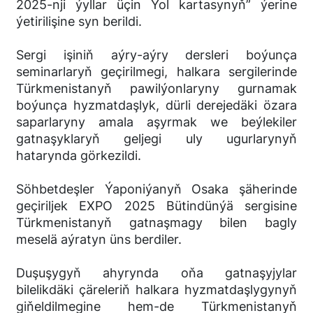
2025-nji ýyllar üçin Ýol kartasynyň” ýerine
ýetirilişine syn berildi.
Sergi işiniň aýry-aýry dersleri boýunça
seminarlaryň geçirilmegi, halkara sergilerinde
Türkmenistanyň pawilýonlaryny gurnamak
boýunça hyzmatdaşlyk, dürli derejedäki özara
saparlaryny amala aşyrmak we beýlekiler
gatnaşyklaryň geljegi uly ugurlarynyň
hatarynda görkezildi.
Söhbetdeşler Ýaponiýanyň Osaka şäherinde
geçiriljek EXPO 2025 Bütindünýä sergisine
Türkmenistanyň gatnaşmagy bilen bagly
meselä aýratyn üns berdiler.
Duşuşygyň ahyrynda oňa gatnaşyjylar
bilelikdäki çäreleriň halkara hyzmatdaşlygynyň
giňeldilmegine hem-de Türkmenistanyň