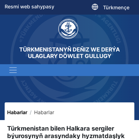
Resmi web sahypasy
Türkmençe
TÜRKMENISTANYŇ DEŇIZ WE DERÝA
ULAGLARY DÖWLET GULLUGY
Habarlar
Habarlar
Türkmenistan bilen Halkara sergiler
býurosynyň arasyndaky hyzmatdaşlyk