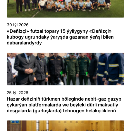
30 Iýl 2026
«Deňizçi» futzal topary 15 ýyllygyny «Deňizçi»
kubogy ugrundaky ýaryşda gazanan ýeňşi bilen
dabaralandyrdy
25 Iýl 2026
Hazar deňziniň türkmen böleginde nebit-gaz gazyp
çykarýan platformalarda we beýleki dürli maksatly
desgalarda (gurluşlarda) tehnogen heläkçilikleriň
öňüni almak we olary ýok etmek boýunça
toplumlaýyn türgenleşik okuwy