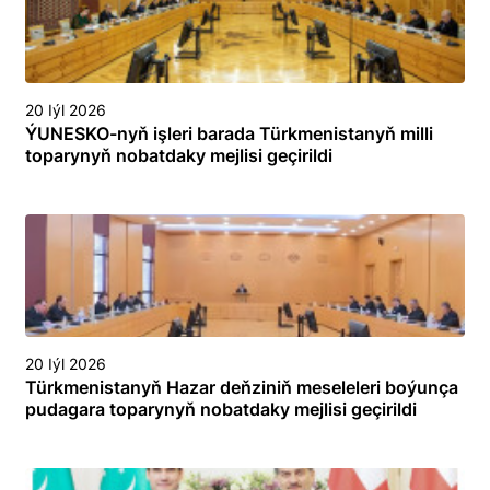
20 Iýl 2026
ÝUNESKO-nyň işleri barada Türkmenistanyň milli
toparynyň nobatdaky mejlisi geçirildi
20 Iýl 2026
Türkmenistanyň Hazar deňziniň meseleleri boýunça
pudagara toparynyň nobatdaky mejlisi geçirildi