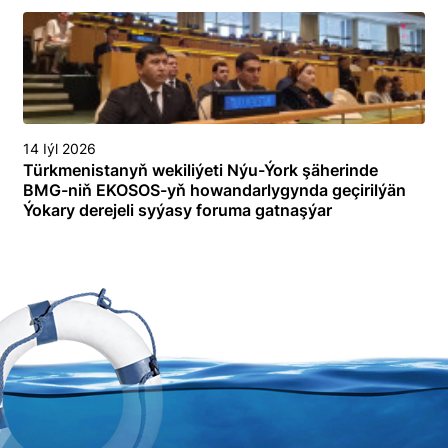
14 Iýl 2026
Türkmenistanyň wekiliýeti Nýu-Ýork şäherinde
BMG-niň EKOSOS-yň howandarlygynda geçirilýän
Ýokary derejeli syýasy foruma gatnaşýar