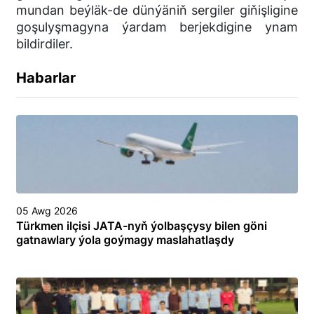
mundan beýläk-de dünýäniň sergiler giňişligine
goşulyşmagyna ýardam berjekdigine ynam
bildirdiler.
Habarlar
05 Awg 2026
Türkmen ilçisi JATA-nyň ýolbaşçysy bilen göni
gatnawlary ýola goýmagy maslahatlaşdy