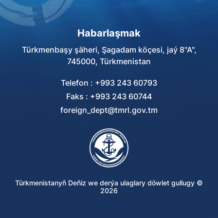
Habarlaşmak
Türkmenbaşy şäheri, Şagadam köçesi, jaý 8"A",
745000, Türkmenistan
Telefon : +993 243 60793
Faks : +993 243 60744
foreign_dept@tmrl.gov.tm
Türkmenistanyň Deňiz we derýa ulaglary döwlet gullugy ©
2026