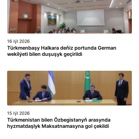
16 Iýl 2026
Türkmenbaşy Halkara deňiz portunda German
wekilýeti bilen duşuşyk geçirildi
15 Iýl 2026
Türkmenistan bilen Özbegistanyň arasynda
hyzmatdaşlyk Maksatnamasyna gol çekildi