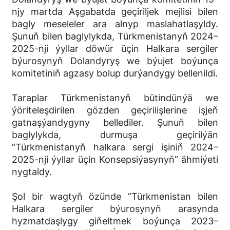
njy martda Aşgabatda geçiriljek mejlisi bilen
bagly meseleler ara alnyp maslahatlaşyldy.
Şunuň bilen baglylykda, Türkmenistanyň 2024–
2025-nji ýyllar döwür üçin Halkara sergiler
býurosynyň Dolandyryş we býujet boýunça
komitetiniň agzasy bolup durýandygy bellenildi.
Taraplar Türkmenistanyň bütindünýä we
ýöriteleşdirilen gözden geçirilişlerine işjeň
gatnaşýandygyny bellediler. Şunuň bilen
baglylykda, durmuşa geçirilýän
“Türkmenistanyň halkara sergi işiniň 2024–
2025-nji ýyllar üçin Konsepsiýasynyň” ähmiýeti
nygtaldy.
Şol bir wagtyň özünde “Türkmenistan bilen
Halkara sergiler býurosynyň arasynda
hyzmatdaşlygy giňeltmek boýunça 2023–