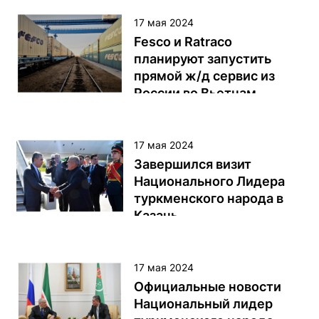
17 мая 2024
Fesco и Ratraco
планируют запустить
прямой ж/д сервис из
России во Вьетнам
Транспортная группа Fesco и
вьетнамский логистический
17 мая 2024
оператор Ratraco намерены
Завершился визит
запустить прямой
Национального Лидера
железнодорожный
туркменского народа в
контейнерный сервис из
Казань
России во Вьетнам.
Национальный Лидер
туркменского народа,
17 мая 2024
председатель Халк
Официальные новости
Маслахаты Туркменистана
Национальный лидер
Гурбангулы Бердымухамедов