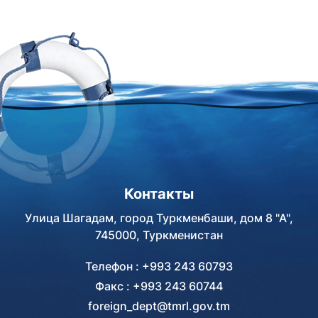
открытия в южной части
гражданской авиации.
Ашхабада культурно-
паркового комплекса
Махтумкули Фраги и др. Об
этом сообщает
внешнеполитическое
ведомство страны.
Контакты
Улица Шагадам, город Туркменбаши, дом 8 "А",
745000, Туркменистан
Телефон : +993 243 60793
Факс : +993 243 60744
foreign_dept@tmrl.gov.tm