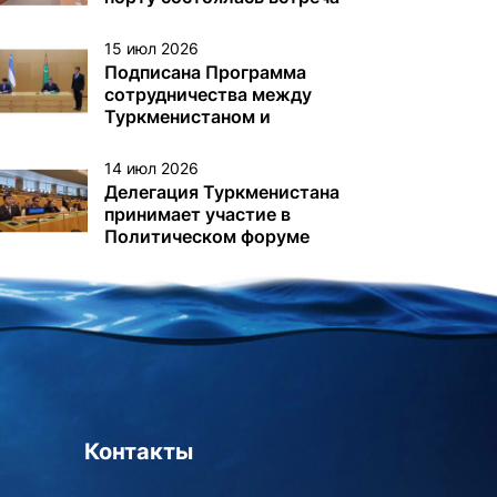
с немецкой делегацией
15 июл 2026
Подписана Программа
сотрудничества между
Туркменистаном и
Узбекистаном
14 июл 2026
Делегация Туркменистана
принимает участие в
Политическом форуме
высокого уровня под
эгидой ЭКОСОС в Нью-
Йорке
Контакты