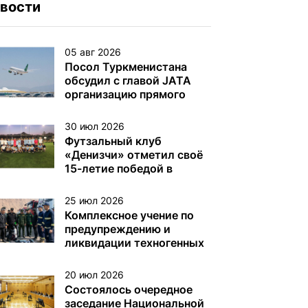
вости
05 авг 2026
Посол Туркменистана
обсудил с главой JATA
организацию прямого
авиасообщения
30 июл 2026
Футзальный клуб
«Денизчи» отметил своё
15-летие победой в
турнире на Кубок
«Денизчи»
25 июл 2026
Комплексное учение по
предупреждению и
ликвидации техногенных
аварий на
нефтегазодобывающих
20 июл 2026
платформах и других
Состоялось очередное
объектах (сооружениях)
заседание Национальной