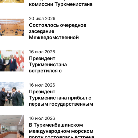
различного назначения в
комиссии Туркменистана
туркменском секторе
по делам ЮНЕСКО
Каспийского моря
20 июл 2026
Состоялось очередное
заседание
Межведомственной
комиссии Туркменистана
по вопросам Каспийского
16 июл 2026
моря
Президент
Туркменистана
встретился с
Президентом Грузии
16 июл 2026
Президент
Туркменистана прибыл с
первым государственным
визитом в Грузию
16 июл 2026
В Туркменбашинском
международном морском
порту состоялась встреча