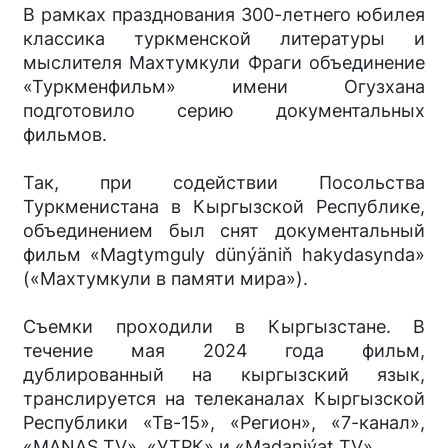
В рамках празднования 300-летнего юбилея
классика туркменской литературы и
мыслителя Махтумкули Фраги объединение
«Туркменфильм» имени Огузхана
подготовило серию документальных
фильмов.
Так, при содействии Посольства
Туркменистана в Кыргызской Республике,
объединением был снят документальный
фильм «Magtymguly dünýäniň hakydasynda»
(«Махтумкули в памяти мира»).
Съемки проходили в Кыргызстане. В
течение мая 2024 года фильм,
дублированный на кыргызский язык,
транслируется на телеканалах Кыргызской
Республики «Тв-15», «Регион», «7-канал»,
«MANAS TV», «УТРК» и «Madaniýat TV».