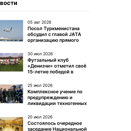
вости
05 авг 2026
Посол Туркменистана
обсудил с главой JATA
организацию прямого
авиасообщения
30 июл 2026
Футзальный клуб
«Денизчи» отметил своё
15-летие победой в
турнире на Кубок
«Денизчи»
25 июл 2026
Комплексное учение по
предупреждению и
ликвидации техногенных
аварий на
нефтегазодобывающих
20 июл 2026
платформах и других
Состоялось очередное
объектах (сооружениях)
заседание Национальной