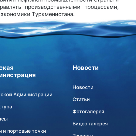
равлять производственными процессами,
 экономики Туркменистана.
ская
Новости
инистрация
Новости
рской Администрации
Статьи
ктура
Фотогалерея
исы
Видео галерея
 и портовые точки
Тендеры