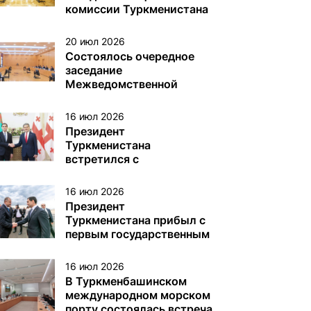
различного назначения в
комиссии Туркменистана
туркменском секторе
по делам ЮНЕСКО
Каспийского моря
20 июл 2026
Состоялось очередное
заседание
Межведомственной
комиссии Туркменистана
по вопросам Каспийского
16 июл 2026
моря
Президент
Туркменистана
встретился с
Президентом Грузии
16 июл 2026
Президент
Туркменистана прибыл с
первым государственным
визитом в Грузию
16 июл 2026
В Туркменбашинском
международном морском
порту состоялась встреча