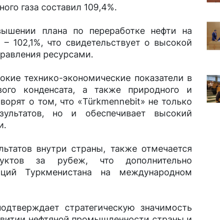
ого газа составил 109,4%.
вышении плана по переработке нефти на
– 102,1%, что свидетельствует о высокой
правления ресурсами.
окие технико-экономические показатели в
ого конденсата, а также природного и
оворят о том, что «Türkmennebit» не только
зультатов, но и обеспечивает высокий
и.
льтатов внутри страны, также отмечается
дуктов за рубеж, что дополнительно
иций Туркменистана на международном
одтверждает стратегическую значимость
азвитии нефтяной промышленности страны и