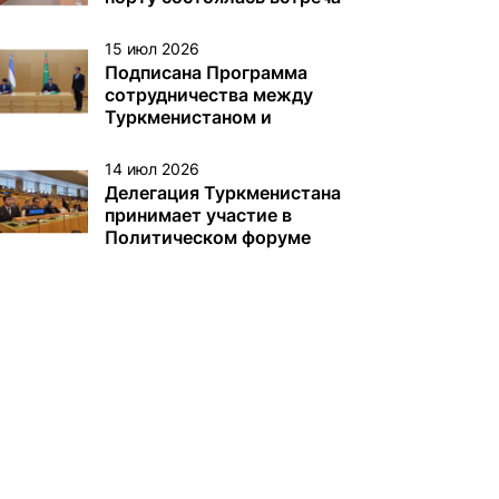
с немецкой делегацией
15 июл 2026
Подписана Программа
сотрудничества между
Туркменистаном и
Узбекистаном
14 июл 2026
Делегация Туркменистана
принимает участие в
Политическом форуме
высокого уровня под
эгидой ЭКОСОС в Нью-
Йорке