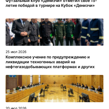
Футзальный клуб «Денизчи» отметил своё 15-
летие победой в турнире на Кубок «Денизчи»
25 июл 2026
Комплексное учение по предупреждению и
ликвидации техногенных аварий на
нефтегазодобывающих платформах и других
объектах (сооружениях) различного назначения в
туркменском секторе Каспийского моря
20 июл 2026