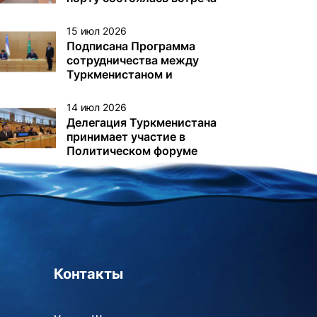
с немецкой делегацией
15 июл 2026
Подписана Программа
сотрудничества между
Туркменистаном и
Узбекистаном
14 июл 2026
Делегация Туркменистана
принимает участие в
Политическом форуме
высокого уровня под
эгидой ЭКОСОС в Нью-
Йорке
Контакты