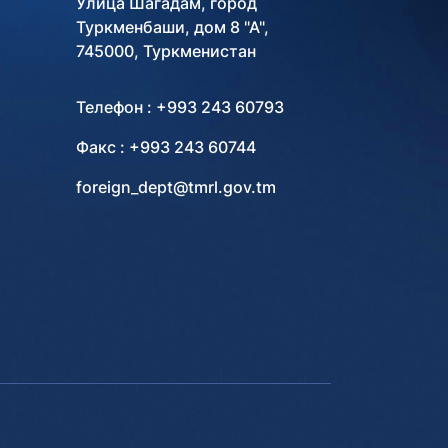
Улица Шагадам, город
Туркменбаши, дом 8 "А",
745000, Туркменистан
Телефон : +993 243 60793
Факс : +993 243 60744
foreign_dept@tmrl.gov.tm