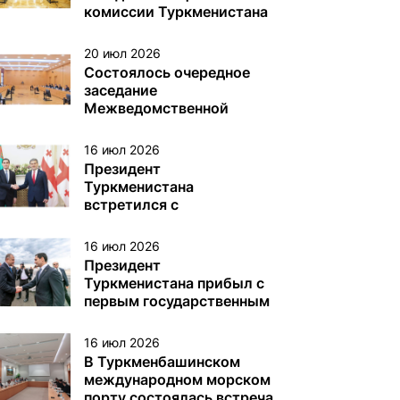
различного назначения в
комиссии Туркменистана
туркменском секторе
по делам ЮНЕСКО
Каспийского моря
20 июл 2026
Состоялось очередное
заседание
Межведомственной
комиссии Туркменистана
по вопросам Каспийского
16 июл 2026
моря
Президент
Туркменистана
встретился с
Президентом Грузии
16 июл 2026
Президент
Туркменистана прибыл с
первым государственным
визитом в Грузию
16 июл 2026
В Туркменбашинском
международном морском
порту состоялась встреча