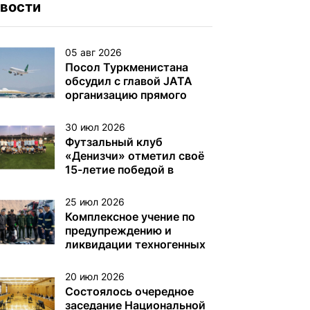
вости
05 авг 2026
Посол Туркменистана
обсудил с главой JATA
организацию прямого
авиасообщения
30 июл 2026
Футзальный клуб
«Денизчи» отметил своё
15-летие победой в
турнире на Кубок
«Денизчи»
25 июл 2026
Комплексное учение по
предупреждению и
ликвидации техногенных
аварий на
нефтегазодобывающих
20 июл 2026
платформах и других
Состоялось очередное
объектах (сооружениях)
заседание Национальной