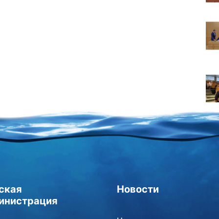
ская
Новости
инистрация