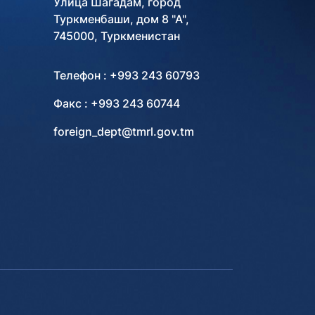
Улица Шагадам, город
Туркменбаши, дом 8 "А",
745000, Туркменистан
Телефон : +993 243 60793
Факс : +993 243 60744
foreign_dept@tmrl.gov.tm