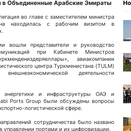
и в Объединенные Арабские Эмираты
Но
елегация во главе с заместителем министра
ана находилась с рабочим визитом в
х.
ии вошли представители и руководство
ммуникаций при Кабинете Министров
уркмендениздеряеллары», авиакомпании
гистического центра Туркменистана (TULM)
внешнеэкономической деятельности
 энергетики и инфраструктуры ОАЭ и
abi Ports Group были обсуждены вопросы
нспортно-логистической сфере.
направлений сотрудничества было названо
в управлении портами и их цифровизации.