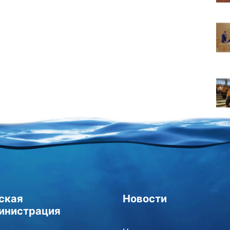
ская
Новости
инистрация