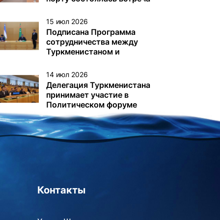
с немецкой делегацией
15 июл 2026
Подписана Программа
сотрудничества между
Туркменистаном и
Узбекистаном
14 июл 2026
Делегация Туркменистана
принимает участие в
Политическом форуме
высокого уровня под
эгидой ЭКОСОС в Нью-
Йорке
Контакты