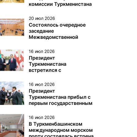
различного назначения в
комиссии Туркменистана
туркменском секторе
по делам ЮНЕСКО
Каспийского моря
20 июл 2026
Состоялось очередное
заседание
Межведомственной
комиссии Туркменистана
по вопросам Каспийского
16 июл 2026
моря
Президент
Туркменистана
встретился с
Президентом Грузии
16 июл 2026
Президент
Туркменистана прибыл с
первым государственным
визитом в Грузию
16 июл 2026
В Туркменбашинском
международном морском
порту состоялась встреча