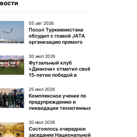
вости
05 авг 2026
Посол Туркменистана
обсудил с главой JATA
организацию прямого
авиасообщения
30 июл 2026
Футзальный клуб
«Денизчи» отметил своё
15-летие победой в
турнире на Кубок
«Денизчи»
25 июл 2026
Комплексное учение по
предупреждению и
ликвидации техногенных
аварий на
нефтегазодобывающих
20 июл 2026
платформах и других
Состоялось очередное
объектах (сооружениях)
заседание Национальной